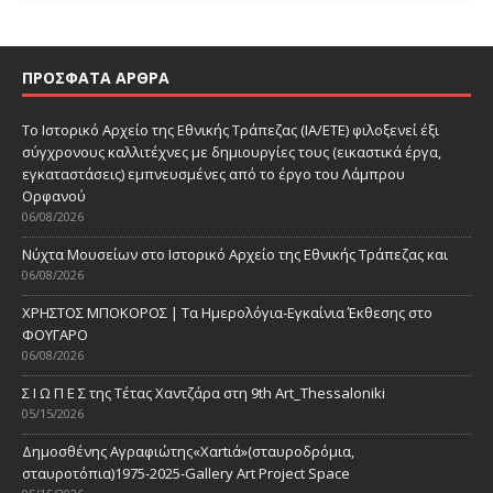
ΠΡΌΣΦΑΤΑ ΆΡΘΡΑ
Το Ιστορικό Αρχείο της Εθνικής Τράπεζας (ΙΑ/ΕΤΕ) φιλοξενεί έξι
σύγχρονους καλλιτέχνες με δημιουργίες τους (εικαστικά έργα,
εγκαταστάσεις) εμπνευσμένες από το έργο του Λάμπρου
Ορφανού
06/08/2026
Νύχτα Μουσείων στο Ιστορικό Αρχείο της Εθνικής Τράπεζας και
06/08/2026
ΧΡΗΣΤΟΣ ΜΠΟΚΟΡΟΣ | Τα Ημερολόγια-Εγκαίνια Έκθεσης στο
ΦΟΥΓΑΡΟ
06/08/2026
Σ Ι Ω Π Ε Σ της Τέτας Χαντζάρα στη 9th Art_Thessaloniki
05/15/2026
Δημοσθένης Αγραφιώτης«Xαrtιά»(σταυροδρόμια,
σταυροτόπια)1975-2025-Gallery Art Project Space