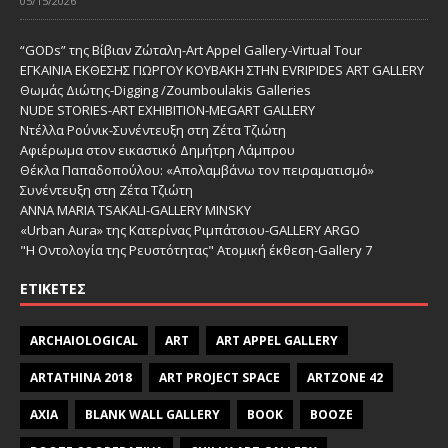
05/15/2026
“GODs” της Βίβιαν Ζώταλη-Art Appel Gallery-Virtual Tour
ΕΓΚΑΙΝΙΑ ΕΚΘΕΣΗΣ ΓΙΩΡΓΟΥ ΚΟΥΒΑΚΗ ΣΤΗΝ EVRIPIDES ART GALLERY
Θωμάς Διώτης-Digging /Zoumboulakis Galleries
NUDE STORIES-ΑRT EXHIBITION-MEGART GALLERY
Ντέλλα Ρούνικ-Συνέντευξη στη Ζέτα Τζιώτη
Αφιέρωμα στον εικαστικό Δημήτρη Λάμπρου
Θέκλα Παπαδοπούλου: «Απολαμβάνω τον πειραματισμό»
Συνέντευξη στη Ζέτα Τζιώτη
ANNA MARIA TSAKALI-GALLERY MINSKY
«Urban Aura» της Κατερίνας Ριμπάτσιου-GALLERY ARGO
"Η Οντολογία της Ρευστότητας" Ατομική έκθεση-Gallery 7
ΕΤΙΚΈΤΕΣ
ARCHAIOLOGICAL
ART
ART APPEL GALLERY
ARTATHINA 2018
ART PROJECT SPACE
ARTZONE 42
AXIA
BLANK WALL GALLERY
BOOK
BOOZE