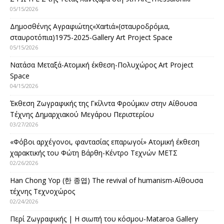
05/15/2026
Δημοσθένης Αγραφιώτης«Xαrtιά»(σταυροδρόμια,
σταυροτόπια)1975-2025-Gallery Art Project Space
05/15/2026
Νατάσα Μεταξά-Ατομική έκθεση-Πολυχώρος Art Project
Space
04/15/2026
Έκθεση Ζωγραφικής της Γκίλντα Φρούμκιν στην Αίθουσα
Τέχνης Δημαρχιακού Μεγάρου Περιστερίου
03/27/2026
«Φόβοι αρχέγονοι, φαντασίας επαρωγοί» Ατομική έκθεση
χαρακτικής του Φώτη Βάρθη-Κέντρο Τεχνών ΜΕΤΣ
02/26/2026
Han Chong Yop (한 종엽) The revival of humanism-Αίθουσα
τέχνης Τεχνοχώρος
02/24/2026
Περί Ζωγραφικής | Η σιωπή του κόσμου-Mataroa Gallery