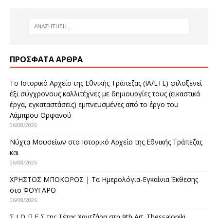
ΠΡΌΣΦΑΤΑ ΆΡΘΡΑ
Το Ιστορικό Αρχείο της Εθνικής Τράπεζας (ΙΑ/ΕΤΕ) φιλοξενεί
έξι σύγχρονους καλλιτέχνες με δημιουργίες τους (εικαστικά
έργα, εγκαταστάσεις) εμπνευσμένες από το έργο του
Λάμπρου Ορφανού
06/08/2026
Νύχτα Μουσείων στο Ιστορικό Αρχείο της Εθνικής Τράπεζας
και
06/08/2026
ΧΡΗΣΤΟΣ ΜΠΟΚΟΡΟΣ | Τα Ημερολόγια-Εγκαίνια Έκθεσης
στο ΦΟΥΓΑΡΟ
06/08/2026
Σ Ι Ω Π Ε Σ της Τέτας Χαντζάρα στη 9th Art_Thessaloniki