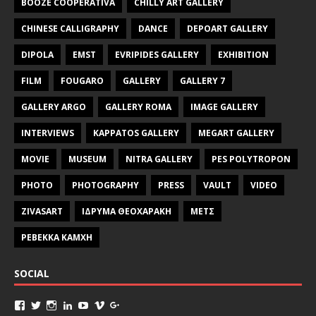
BOOZE COOPERATIVA
CHILLY ART GALLERY
CHINESE CALLIGRAPHY
DANCE
DEPOART GALLERY
DIPOLA
EMST
EVRIPIDES GALLERY
EXHIBITION
FILM
FOUGARO
GALLERY
GALLERY 7
GALLERY ARGO
GALLERY ROMA
IMAGE GALLERY
INTERVIEWS
KAPPATOS GALLERY
MEGART GALLERY
MOVIE
MUSEUM
NITRA GALLERY
PES POLYTROPON
PHOTO
PHOTOGRAPHY
PRESS
VAULT
VIDEO
ZIVASART
ΙΔΡΥΜΑ ΘΕΟΧΑΡΑΚΗ
ΜΕΤΣ
ΡΕΒΕΚΚΑ ΚΑΜΧΗ
SOCIAL