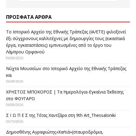
ΠΡΌΣΦΑΤΑ ΆΡΘΡΑ
Το Ιστορικό Αρχείο της Εθνικής Τράπεζας (ΙΑ/ΕΤΕ) φιλοξενεί
έξι σύγχρονους καλλιτέχνες με δημιουργίες τους (εικαστικά
έργα, εγκαταστάσεις) εμπνευσμένες από το έργο του
Λάμπρου Ορφανού
06/08/2026
Νύχτα Μουσείων στο Ιστορικό Αρχείο της Εθνικής Τράπεζας
και
06/08/2026
ΧΡΗΣΤΟΣ ΜΠΟΚΟΡΟΣ | Τα Ημερολόγια-Εγκαίνια Έκθεσης
στο ΦΟΥΓΑΡΟ
06/08/2026
Σ Ι Ω Π Ε Σ της Τέτας Χαντζάρα στη 9th Art_Thessaloniki
05/15/2026
Δημοσθένης Αγραφιώτης«Xαrtιά»(σταυροδρόμια,