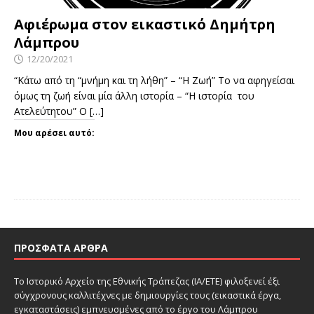
Αφιέρωμα στον εικαστικό Δημήτρη
Λάμπρου
12/20/2021
“Κάτω από τη “μνήμη και τη λήθη” – “Η Ζωή” Το να αφηγείσαι
όμως τη ζωή είναι μία άλλη ιστορία – “Η ιστορία του
Ατελεύτητου” Ο
[…]
Μου αρέσει αυτό:
ΠΡΌΣΦΑΤΑ ΆΡΘΡΑ
Το Ιστορικό Αρχείο της Εθνικής Τράπεζας (ΙΑ/ΕΤΕ) φιλοξενεί έξι
σύγχρονους καλλιτέχνες με δημιουργίες τους (εικαστικά έργα,
εγκαταστάσεις) εμπνευσμένες από το έργο του Λάμπρου