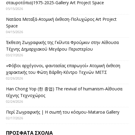
σταυροτόπια)1975-2025-Gallery Art Project Space
05/15/2026
Νατάσα Μεταξά-Ατομική έκθεση-Πολυχώρος Art Project
Space
04/15/2026
Έκθεση Ζωγραφικής της Γκίλντα Φρούμκιν στην Αίθουσα
Τέχνης Δημαρχιακού Μεγάρου Περιστερίου
03/27/2026
«Φόβοι αρχέγονοι, φαντασίας επαρωγοί» Ατομική έκθεση
χαρακτικής του Φώτη Βάρθη-Κέντρο Τεχνών ΜΕΤΣ
02/26/2026
Han Chong Yop (한 종엽) The revival of humanism-Αίθουσα
τέχνης Τεχνοχώρος
02/24/2026
Περί Ζωγραφικής | Η σιωπή του κόσμου-Mataroa Gallery
02/17/2026
ΠΡΌΣΦΑΤΑ ΣΧΌΛΙΑ