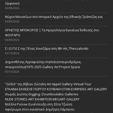
Ορφανού
06/08/2026
Νύχτα Μουσείων στο Ιστορικό Αρχείο της Εθνικής Τράπεζας και
06/08/2026
ΧΡΗΣΤΟΣ ΜΠΟΚΟΡΟΣ | Τα Ημερολόγια-Εγκαίνια Έκθεσης στο
ΦΟΥΓΑΡΟ
06/08/2026
Σ Ι Ω Π Ε Σ της Τέτας Χαντζάρα στη 9th Art_Thessaloniki
05/15/2026
Δημοσθένης Αγραφιώτης«Xαrtιά»(σταυροδρόμια,
σταυροτόπια)1975-2025-Gallery Art Project Space
05/15/2026
“GODs” της Βίβιαν Ζώταλη-Art Appel Gallery-Virtual Tour
ΕΓΚΑΙΝΙΑ ΕΚΘΕΣΗΣ ΓΙΩΡΓΟΥ ΚΟΥΒΑΚΗ ΣΤΗΝ EVRIPIDES ART GALLERY
Θωμάς Διώτης-Digging /Zoumboulakis Galleries
NUDE STORIES-ΑRT EXHIBITION-MEGART GALLERY
Ντέλλα Ρούνικ-Συνέντευξη στη Ζέτα Τζιώτη
Αφιέρωμα στον εικαστικό Δημήτρη Λάμπρου