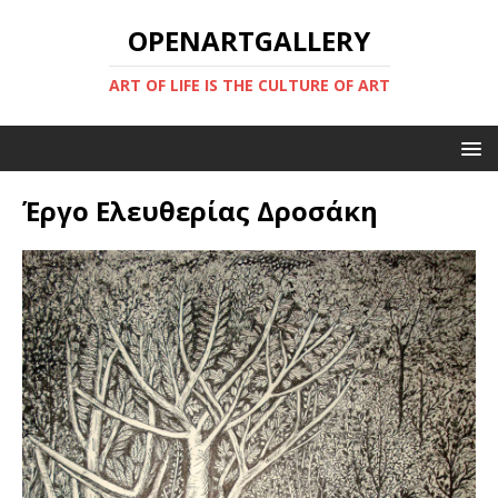
OPENARTGALLERY
ART OF LIFE IS THE CULTURE OF ART
Έργο Ελευθερίας Δροσάκη