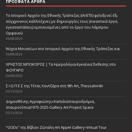
ΠΡΌΣΦΑΤΑ ΆΡΘΡΑ
Το Ιστορικό Αρχείο της Εθνικής Τράπεζας (ΙΑ/ΕΤΕ) φιλοξενεί έξι
σύγχρονους καλλιτέχνες με δημιουργίες τους (εικαστικά έργα,
εγκαταστάσεις) εμπνευσμένες από το έργο του Λάμπρου
Ορφανού
06/08/2026
Νύχτα Μουσείων στο Ιστορικό Αρχείο της Εθνικής Τράπεζας και
06/08/2026
ΧΡΗΣΤΟΣ ΜΠΟΚΟΡΟΣ | Τα Ημερολόγια-Εγκαίνια Έκθεσης στο
ΦΟΥΓΑΡΟ
06/08/2026
Σ Ι Ω Π Ε Σ της Τέτας Χαντζάρα στη 9th Art_Thessaloniki
05/15/2026
Δημοσθένης Αγραφιώτης«Xαrtιά»(σταυροδρόμια,
σταυροτόπια)1975-2025-Gallery Art Project Space
05/15/2026
“GODs” της Βίβιαν Ζώταλη-Art Appel Gallery-Virtual Tour