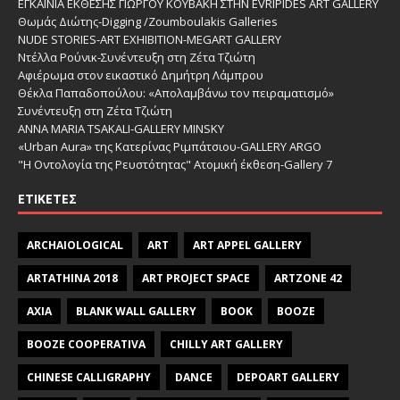
ΕΓΚΑΙΝΙΑ ΕΚΘΕΣΗΣ ΓΙΩΡΓΟΥ ΚΟΥΒΑΚΗ ΣΤΗΝ EVRIPIDES ART GALLERY
Θωμάς Διώτης-Digging /Zoumboulakis Galleries
NUDE STORIES-ΑRT EXHIBITION-MEGART GALLERY
Ντέλλα Ρούνικ-Συνέντευξη στη Ζέτα Τζιώτη
Αφιέρωμα στον εικαστικό Δημήτρη Λάμπρου
Θέκλα Παπαδοπούλου: «Απολαμβάνω τον πειραματισμό»
Συνέντευξη στη Ζέτα Τζιώτη
ANNA MARIA TSAKALI-GALLERY MINSKY
«Urban Aura» της Κατερίνας Ριμπάτσιου-GALLERY ARGO
"Η Οντολογία της Ρευστότητας" Ατομική έκθεση-Gallery 7
ΕΤΙΚΈΤΕΣ
ARCHAIOLOGICAL
ART
ART APPEL GALLERY
ARTATHINA 2018
ART PROJECT SPACE
ARTZONE 42
AXIA
BLANK WALL GALLERY
BOOK
BOOZE
BOOZE COOPERATIVA
CHILLY ART GALLERY
CHINESE CALLIGRAPHY
DANCE
DEPOART GALLERY