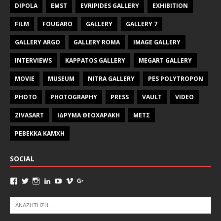
DIPOLA
EMST
EVRIPIDES GALLERY
EXHIBITION
FILM
FOUGARO
GALLERY
GALLERY 7
GALLERY ARGO
GALLERY ROMA
IMAGE GALLERY
INTERVIEWS
KAPPATOS GALLERY
MEGART GALLERY
MOVIE
MUSEUM
NITRA GALLERY
PES POLYTROPON
PHOTO
PHOTOGRAPHY
PRESS
VAULT
VIDEO
ZIVASART
ΙΔΡΥΜΑ ΘΕΟΧΑΡΑΚΗ
ΜΕΤΣ
ΡΕΒΕΚΚΑ ΚΑΜΧΗ
SOCIAL