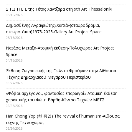
Σ Ι Ω Π Ε Σ της Τέτας Χαντζάρα στη 9th Art_Thessaloniki
05/15/2026
Δημοσθένης Αγραφιώτης«Xαrtιά»(σταυροδρόμια,
σταυροτόπια)1975-2025-Gallery Art Project Space
05/15/2026
Νατάσα Μεταξά-Ατομική έκθεση-Πολυχώρος Art Project
Space
04/15/2026
Έκθεση Ζωγραφικής της Γκίλντα Φρούμκιν στην Αίθουσα
Τέχνης Δημαρχιακού Μεγάρου Περιστερίου
03/27/2026
«Φόβοι αρχέγονοι, φαντασίας επαρωγοί» Ατομική έκθεση
χαρακτικής του Φώτη Βάρθη-Κέντρο Τεχνών ΜΕΤΣ
02/26/2026
Han Chong Yop (한 종엽) The revival of humanism-Αίθουσα
τέχνης Τεχνοχώρος
02/24/2026