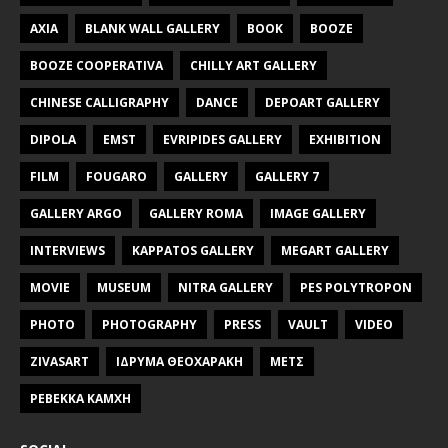
AXIA
BLANK WALL GALLERY
BOOK
BOOZE
BOOZE COOPERATIVA
CHILLY ART GALLERY
CHINESE CALLIGRAPHY
DANCE
DEPOART GALLERY
DIPOLA
EMST
EVRIPIDES GALLERY
EXHIBITION
FILM
FOUGARO
GALLERY
GALLERY 7
GALLERY ARGO
GALLERY ROMA
IMAGE GALLERY
INTERVIEWS
KAPPATOS GALLERY
MEGART GALLERY
MOVIE
MUSEUM
NITRA GALLERY
PES POLYTROPON
PHOTO
PHOTOGRAPHY
PRESS
VAULT
VIDEO
ZIVASART
ΙΔΡΥΜΑ ΘΕΟΧΑΡΑΚΗ
ΜΕΤΣ
ΡΕΒΕΚΚΑ ΚΑΜΧΗ