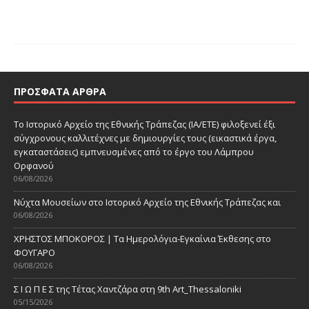
ΠΡΌΣΦΑΤΑ ΆΡΘΡΑ
Το Ιστορικό Αρχείο της Εθνικής Τράπεζας (ΙΑ/ΕΤΕ) φιλοξενεί έξι
σύγχρονους καλλιτέχνες με δημιουργίες τους (εικαστικά έργα,
εγκαταστάσεις) εμπνευσμένες από το έργο του Λάμπρου
Ορφανού
06/08/2026
Νύχτα Μουσείων στο Ιστορικό Αρχείο της Εθνικής Τράπεζας και
06/08/2026
ΧΡΗΣΤΟΣ ΜΠΟΚΟΡΟΣ | Τα Ημερολόγια-Εγκαίνια Έκθεσης στο
ΦΟΥΓΑΡΟ
06/08/2026
Σ Ι Ω Π Ε Σ της Τέτας Χαντζάρα στη 9th Art_Thessaloniki
05/15/2026