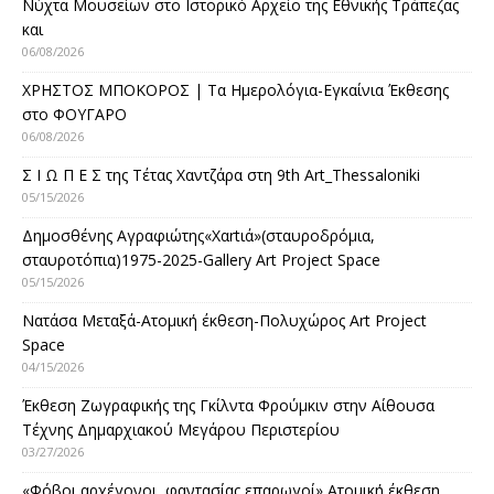
Νύχτα Μουσείων στο Ιστορικό Αρχείο της Εθνικής Τράπεζας
και
06/08/2026
ΧΡΗΣΤΟΣ ΜΠΟΚΟΡΟΣ | Τα Ημερολόγια-Εγκαίνια Έκθεσης
στο ΦΟΥΓΑΡΟ
06/08/2026
Σ Ι Ω Π Ε Σ της Τέτας Χαντζάρα στη 9th Art_Thessaloniki
05/15/2026
Δημοσθένης Αγραφιώτης«Xαrtιά»(σταυροδρόμια,
σταυροτόπια)1975-2025-Gallery Art Project Space
05/15/2026
Νατάσα Μεταξά-Ατομική έκθεση-Πολυχώρος Art Project
Space
04/15/2026
Έκθεση Ζωγραφικής της Γκίλντα Φρούμκιν στην Αίθουσα
Τέχνης Δημαρχιακού Μεγάρου Περιστερίου
03/27/2026
«Φόβοι αρχέγονοι, φαντασίας επαρωγοί» Ατομική έκθεση