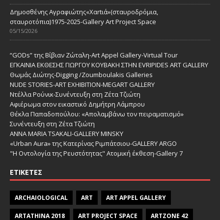
Δημοσθένης Αγραφιώτης«Xαrtιά»(σταυροδρόμια,
σταυροτόπια)1975-2025-Gallery Art Project Space
05/15/2026
“GODs” της Βίβιαν Ζώταλη-Art Appel Gallery-Virtual Tour
ΕΓΚΑΙΝΙΑ ΕΚΘΕΣΗΣ ΓΙΩΡΓΟΥ ΚΟΥΒΑΚΗ ΣΤΗΝ EVRIPIDES ART GALLERY
Θωμάς Διώτης-Digging /Zoumboulakis Galleries
NUDE STORIES-ΑRT EXHIBITION-MEGART GALLERY
Ντέλλα Ρούνικ-Συνέντευξη στη Ζέτα Τζιώτη
Αφιέρωμα στον εικαστικό Δημήτρη Λάμπρου
Θέκλα Παπαδοπούλου: «Απολαμβάνω τον πειραματισμό»
Συνέντευξη στη Ζέτα Τζιώτη
ANNA MARIA TSAKALI-GALLERY MINSKY
«Urban Aura» της Κατερίνας Ριμπάτσιου-GALLERY ARGO
"Η Οντολογία της Ρευστότητας" Ατομική έκθεση-Gallery 7
ΕΤΙΚΈΤΕΣ
ARCHAIOLOGICAL
ART
ART APPEL GALLERY
ARTATHINA 2018
ART PROJECT SPACE
ARTZONE 42