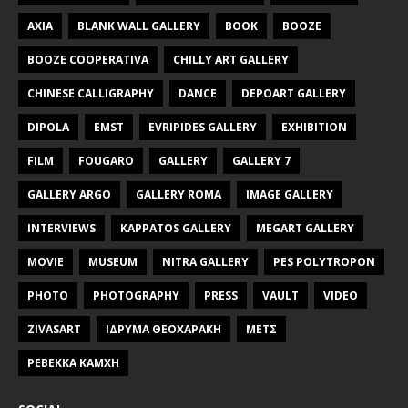
AXIA
BLANK WALL GALLERY
BOOK
BOOZE
BOOZE COOPERATIVA
CHILLY ART GALLERY
CHINESE CALLIGRAPHY
DANCE
DEPOART GALLERY
DIPOLA
EMST
EVRIPIDES GALLERY
EXHIBITION
FILM
FOUGARO
GALLERY
GALLERY 7
GALLERY ARGO
GALLERY ROMA
IMAGE GALLERY
INTERVIEWS
KAPPATOS GALLERY
MEGART GALLERY
MOVIE
MUSEUM
NITRA GALLERY
PES POLYTROPON
PHOTO
PHOTOGRAPHY
PRESS
VAULT
VIDEO
ZIVASART
ΙΔΡΥΜΑ ΘΕΟΧΑΡΑΚΗ
ΜΕΤΣ
ΡΕΒΕΚΚΑ ΚΑΜΧΗ