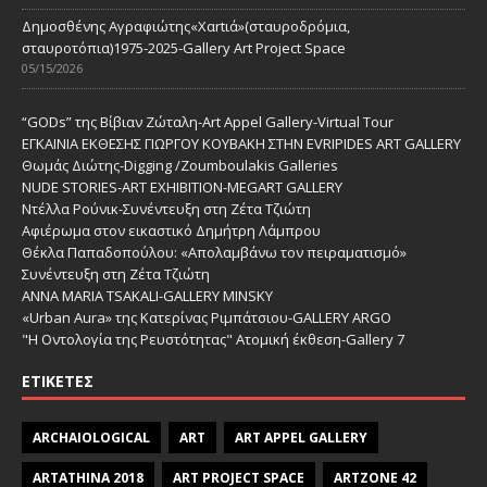
Δημοσθένης Αγραφιώτης«Xαrtιά»(σταυροδρόμια,
σταυροτόπια)1975-2025-Gallery Art Project Space
05/15/2026
“GODs” της Βίβιαν Ζώταλη-Art Appel Gallery-Virtual Tour
ΕΓΚΑΙΝΙΑ ΕΚΘΕΣΗΣ ΓΙΩΡΓΟΥ ΚΟΥΒΑΚΗ ΣΤΗΝ EVRIPIDES ART GALLERY
Θωμάς Διώτης-Digging /Zoumboulakis Galleries
NUDE STORIES-ΑRT EXHIBITION-MEGART GALLERY
Ντέλλα Ρούνικ-Συνέντευξη στη Ζέτα Τζιώτη
Αφιέρωμα στον εικαστικό Δημήτρη Λάμπρου
Θέκλα Παπαδοπούλου: «Απολαμβάνω τον πειραματισμό»
Συνέντευξη στη Ζέτα Τζιώτη
ANNA MARIA TSAKALI-GALLERY MINSKY
«Urban Aura» της Κατερίνας Ριμπάτσιου-GALLERY ARGO
"Η Οντολογία της Ρευστότητας" Ατομική έκθεση-Gallery 7
ΕΤΙΚΈΤΕΣ
ARCHAIOLOGICAL
ART
ART APPEL GALLERY
ARTATHINA 2018
ART PROJECT SPACE
ARTZONE 42