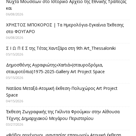
Νύχτα Μουσείων στο Ιστορικό Αρχείο της Εθνικής Τράπεζας
και
06/08/2026
ΧΡΗΣΤΟΣ ΜΠΟΚΟΡΟΣ | Τα Ημερολόγια-Εγκαίνια Έκθεσης
στο ΦΟΥΓΑΡΟ
06/08/2026
Σ Ι Ω Π Ε Σ της Τέτας Χαντζάρα στη 9th Art_Thessaloniki
05/15/2026
Δημοσθένης Αγραφιώτης«Xαrtιά»(σταυροδρόμια,
σταυροτόπια)1975-2025-Gallery Art Project Space
05/15/2026
Νατάσα Μεταξά-Ατομική έκθεση-Πολυχώρος Art Project
Space
04/15/2026
Έκθεση Ζωγραφικής της Γκίλντα Φρούμκιν στην Αίθουσα
Τέχνης Δημαρχιακού Μεγάρου Περιστερίου
03/27/2026
«Φόβοι αρχέγονοι, φαντασίας επαρωγοί» Ατομική έκθεση