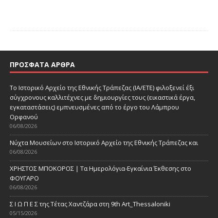
ΠΡΌΣΦΑΤΑ ΆΡΘΡΑ
Το Ιστορικό Αρχείο της Εθνικής Τράπεζας (ΙΑ/ΕΤΕ) φιλοξενεί έξι
σύγχρονους καλλιτέχνες με δημιουργίες τους (εικαστικά έργα,
εγκαταστάσεις) εμπνευσμένες από το έργο του Λάμπρου
Ορφανού
06/08/2026
Νύχτα Μουσείων στο Ιστορικό Αρχείο της Εθνικής Τράπεζας και
06/08/2026
ΧΡΗΣΤΟΣ ΜΠΟΚΟΡΟΣ | Τα Ημερολόγια-Εγκαίνια Έκθεσης στο
ΦΟΥΓΑΡΟ
06/08/2026
Σ Ι Ω Π Ε Σ της Τέτας Χαντζάρα στη 9th Art_Thessaloniki
05/15/2026