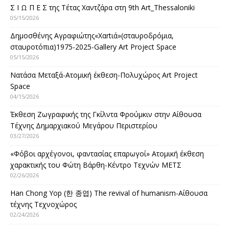
Σ Ι Ω Π Ε Σ της Τέτας Χαντζάρα στη 9th Art_Thessaloniki
05/15/2026
Δημοσθένης Αγραφιώτης«Xαrtιά»(σταυροδρόμια,
σταυροτόπια)1975-2025-Gallery Art Project Space
05/15/2026
Νατάσα Μεταξά-Ατομική έκθεση-Πολυχώρος Art Project
Space
04/15/2026
Έκθεση Ζωγραφικής της Γκίλντα Φρούμκιν στην Αίθουσα
Τέχνης Δημαρχιακού Μεγάρου Περιστερίου
03/27/2026
«Φόβοι αρχέγονοι, φαντασίας επαρωγοί» Ατομική έκθεση
χαρακτικής του Φώτη Βάρθη-Κέντρο Τεχνών ΜΕΤΣ
02/26/2026
Han Chong Yop (한 종엽) The revival of humanism-Αίθουσα
τέχνης Τεχνοχώρος
02/24/2026