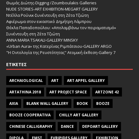
Θωμάς Διώτης-Digging /Zoumboulakis Galleries
NUDE STORIES-ΑRT EXHIBITION-MEGART GALLERY
Ντέλλα Ρούνικ-Συνέντευξη στη Ζέτα Τζιώτη
Αφιέρωμα στον εικαστικό Δημήτρη Λάμπρου
Θέκλα Παπαδοπούλου: «Απολαμβάνω τον πειραματισμό»
Συνέντευξη στη Ζέτα Τζιώτη
ANNA MARIA TSAKALI-GALLERY MINSKY
«Urban Aura» της Κατερίνας Ριμπάτσιου-GALLERY ARGO
"Η Οντολογία της Ρευστότητας" Ατομική έκθεση-Gallery 7
ΕΤΙΚΈΤΕΣ
ARCHAIOLOGICAL
ART
ART APPEL GALLERY
ARTATHINA 2018
ART PROJECT SPACE
ARTZONE 42
AXIA
BLANK WALL GALLERY
BOOK
BOOZE
BOOZE COOPERATIVA
CHILLY ART GALLERY
CHINESE CALLIGRAPHY
DANCE
DEPOART GALLERY
DIPOLA
EMST
EVRIPIDES GALLERY
EXHIBITION