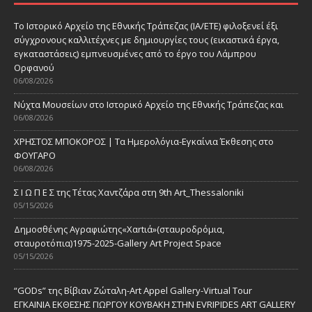
Το Ιστορικό Αρχείο της Εθνικής Τράπεζας (ΙΑ/ΕΤΕ) φιλοξενεί έξι
σύγχρονους καλλιτέχνες με δημιουργίες τους (εικαστικά έργα,
εγκαταστάσεις) εμπνευσμένες από το έργο του Λάμπρου
Ορφανού
06/08/2026
Νύχτα Μουσείων στο Ιστορικό Αρχείο της Εθνικής Τράπεζας και
06/08/2026
ΧΡΗΣΤΟΣ ΜΠΟΚΟΡΟΣ | Τα Ημερολόγια-Εγκαίνια Έκθεσης στο
ΦΟΥΓΑΡΟ
06/08/2026
Σ Ι Ω Π Ε Σ της Τέτας Χαντζάρα στη 9th Art_Thessaloniki
05/15/2026
Δημοσθένης Αγραφιώτης«Xαrtιά»(σταυροδρόμια,
σταυροτόπια)1975-2025-Gallery Art Project Space
05/15/2026
“GODs” της Βίβιαν Ζώταλη-Art Appel Gallery-Virtual Tour
ΕΓΚΑΙΝΙΑ ΕΚΘΕΣΗΣ ΓΙΩΡΓΟΥ ΚΟΥΒΑΚΗ ΣΤΗΝ EVRIPIDES ART GALLERY