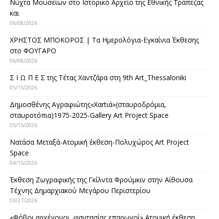
Νύχτα Μουσείων στο Ιστορικό Αρχείο της Εθνικής Τράπεζας
και
06/08/2026
ΧΡΗΣΤΟΣ ΜΠΟΚΟΡΟΣ | Τα Ημερολόγια-Εγκαίνια Έκθεσης
στο ΦΟΥΓΑΡΟ
06/08/2026
Σ Ι Ω Π Ε Σ της Τέτας Χαντζάρα στη 9th Art_Thessaloniki
05/15/2026
Δημοσθένης Αγραφιώτης«Xαrtιά»(σταυροδρόμια,
σταυροτόπια)1975-2025-Gallery Art Project Space
05/15/2026
Νατάσα Μεταξά-Ατομική έκθεση-Πολυχώρος Art Project
Space
04/15/2026
Έκθεση Ζωγραφικής της Γκίλντα Φρούμκιν στην Αίθουσα
Τέχνης Δημαρχιακού Μεγάρου Περιστερίου
03/27/2026
«Φόβοι αρχέγονοι, φαντασίας επαρωγοί» Ατομική έκθεση