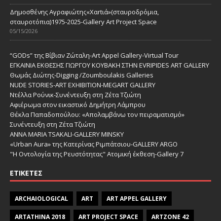
Δημοσθένης Αγραφιώτης«Xαrtιά»(σταυροδρόμια,
σταυροτόπια)1975-2025-Gallery Art Project Space
05/15/2026
“GODs” της Βίβιαν Ζώταλη-Art Appel Gallery-Virtual Tour
ΕΓΚΑΙΝΙΑ ΕΚΘΕΣΗΣ ΓΙΩΡΓΟΥ ΚΟΥΒΑΚΗ ΣΤΗΝ EVRIPIDES ART GALLERY
Θωμάς Διώτης-Digging /Zoumboulakis Galleries
NUDE STORIES-ΑRT EXHIBITION-MEGART GALLERY
Ντέλλα Ρούνικ-Συνέντευξη στη Ζέτα Τζιώτη
Αφιέρωμα στον εικαστικό Δημήτρη Λάμπρου
Θέκλα Παπαδοπούλου: «Απολαμβάνω τον πειραματισμό»
Συνέντευξη στη Ζέτα Τζιώτη
ANNA MARIA TSAKALI-GALLERY MINSKY
«Urban Aura» της Κατερίνας Ριμπάτσιου-GALLERY ARGO
"Η Οντολογία της Ρευστότητας" Ατομική έκθεση-Gallery 7
ΕΤΙΚΈΤΕΣ
ARCHAIOLOGICAL
ART
ART APPEL GALLERY
ARTATHINA 2018
ART PROJECT SPACE
ARTZONE 42