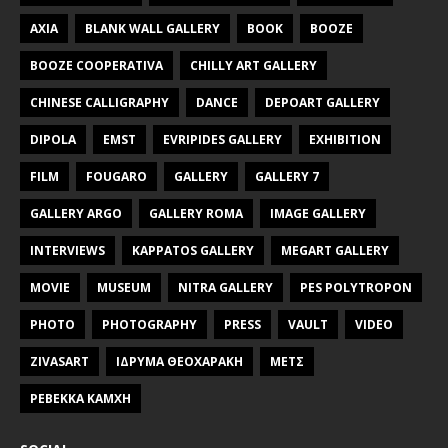
AXIA
BLANK WALL GALLERY
BOOK
BOOZE
BOOZE COOPERATIVA
CHILLY ART GALLERY
CHINESE CALLIGRAPHY
DANCE
DEPOART GALLERY
DIPOLA
EMST
EVRIPIDES GALLERY
EXHIBITION
FILM
FOUGARO
GALLERY
GALLERY 7
GALLERY ARGO
GALLERY ROMA
IMAGE GALLERY
INTERVIEWS
KAPPATOS GALLERY
MEGART GALLERY
MOVIE
MUSEUM
NITRA GALLERY
PES POLYTROPON
PHOTO
PHOTOGRAPHY
PRESS
VAULT
VIDEO
ZIVASART
ΙΔΡΥΜΑ ΘΕΟΧΑΡΑΚΗ
ΜΕΤΣ
ΡΕΒΕΚΚΑ ΚΑΜΧΗ