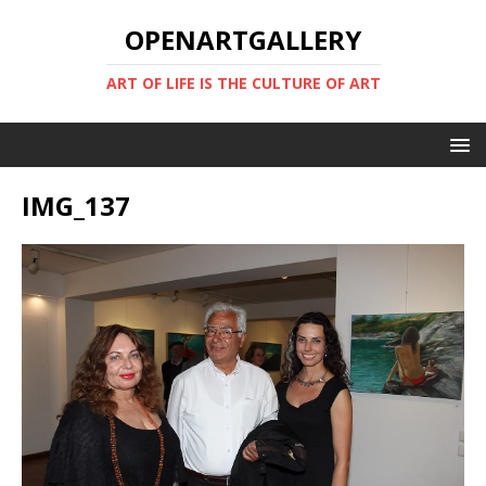
OPENARTGALLERY
ART OF LIFE IS THE CULTURE OF ART
IMG_137