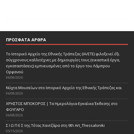
ΠΡΌΣΦΑΤΑ ΆΡΘΡΑ
Το Ιστορικό Αρχείο της Εθνικής Τράπεζας (ΙΑ/ΕΤΕ) φιλοξενεί έξι
σύγχρονους καλλιτέχνες με δημιουργίες τους (εικαστικά έργα,
εγκαταστάσεις) εμπνευσμένες από το έργο του Λάμπρου
Ορφανού
06/08/2026
Νύχτα Μουσείων στο Ιστορικό Αρχείο της Εθνικής Τράπεζας και
06/08/2026
ΧΡΗΣΤΟΣ ΜΠΟΚΟΡΟΣ | Τα Ημερολόγια-Εγκαίνια Έκθεσης στο
ΦΟΥΓΑΡΟ
06/08/2026
Σ Ι Ω Π Ε Σ της Τέτας Χαντζάρα στη 9th Art_Thessaloniki
05/15/2026