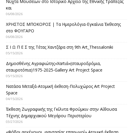
Νύχτα Μουσείων στο Ιστορικό Αρχείο της Εθνικής Τράπεζας
και
06/08/2026
ΧΡΗΣΤΟΣ ΜΠΟΚΟΡΟΣ | Τα Ημερολόγια-Εγκαίνια Έκθεσης
στο ΦΟΥΓΑΡΟ
06/08/2026
Σ Ι Ω Π Ε Σ της Τέτας Χαντζάρα στη 9th Art_Thessaloniki
05/15/2026
Δημοσθένης Αγραφιώτης«Xαrtιά»(σταυροδρόμια,
σταυροτόπια)1975-2025-Gallery Art Project Space
05/15/2026
Νατάσα Μεταξά-Ατομική έκθεση-Πολυχώρος Art Project
Space
04/15/2026
Έκθεση Ζωγραφικής της Γκίλντα Φρούμκιν στην Αίθουσα
Τέχνης Δημαρχιακού Μεγάρου Περιστερίου
03/27/2026
«Φόβοι αρχέγονοι, φαντασίας επαρωγοί» Ατομική έκθεση