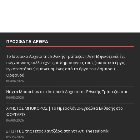
ΠΡΌΣΦΑΤΑ ΆΡΘΡΑ
Το Ιστορικό Αρχείο της Εθνικής Τράπεζας (ΙΑ/ΕΤΕ) φιλοξενεί έξι
σύγχρονους καλλιτέχνες με δημιουργίες τους (εικαστικά έργα,
εγκαταστάσεις) εμπνευσμένες από το έργο του Λάμπρου
Ορφανού
06/08/2026
Νύχτα Μουσείων στο Ιστορικό Αρχείο της Εθνικής Τράπεζας και
06/08/2026
ΧΡΗΣΤΟΣ ΜΠΟΚΟΡΟΣ | Τα Ημερολόγια-Εγκαίνια Έκθεσης στο
ΦΟΥΓΑΡΟ
06/08/2026
Σ Ι Ω Π Ε Σ της Τέτας Χαντζάρα στη 9th Art_Thessaloniki
05/15/2026