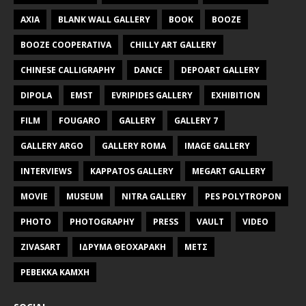
AXIA
BLANK WALL GALLERY
BOOK
BOOZE
BOOZE COOPERATIVA
CHILLY ART GALLERY
CHINESE CALLIGRAPHY
DANCE
DEPOART GALLERY
DIPOLA
EMST
EVRIPIDES GALLERY
EXHIBITION
FILM
FOUGARO
GALLERY
GALLERY 7
GALLERY ARGO
GALLERY ROMA
IMAGE GALLERY
INTERVIEWS
KAPPATOS GALLERY
MEGART GALLERY
MOVIE
MUSEUM
NITRA GALLERY
PES POLYTROPON
PHOTO
PHOTOGRAPHY
PRESS
VAULT
VIDEO
ZIVASART
ΙΔΡΥΜΑ ΘΕΟΧΑΡΑΚΗ
ΜΕΤΣ
ΡΕΒΕΚΚΑ ΚΑΜΧΗ