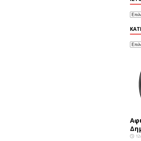
KΑΤ
Αφ
Δη
12