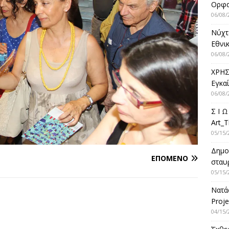
Ορφ
06/08/
Νύχτ
Εθνικ
06/08/
ΧΡΗΣ
Εγκα
06/08/
Σ Ι Ω
Art_T
05/15/
Δημο
ΕΠΌΜΕΝΟ
σταυρ
05/15/
Νατά
Proje
04/15/