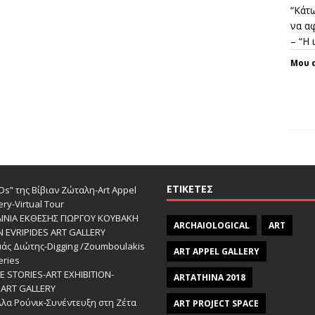
“Κάτω
να αφ
– “Η
Μου 
ΕΤΙΚΈΤΕΣ
s” της Βίβιαν Ζώταλη-Art Appel
ery-Virtual Tour
ΑΙΝΙΑ ΕΚΘΕΣΗΣ ΓΙΩΡΓΟΥ ΚΟΥΒΑΚΗ
ARCHAIOLOGICAL
ART
Ν EVRIPIDES ART GALLERY
άς Διώτης-Digging /Zoumboulakis
ART APPEL GALLERY
eries
 STORIES-ΑRT EXHIBITION-
ARTATHINA 2018
ART GALLERY
λα Ρούνικ-Συνέντευξη στη Ζέτα
ART PROJECT SPACE