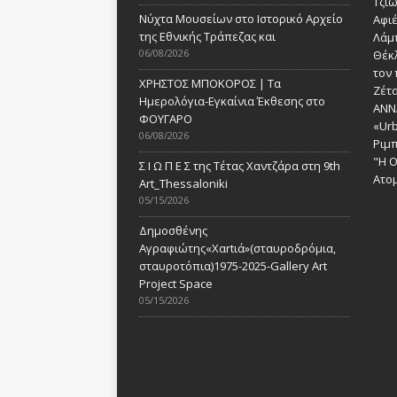
Τζι
Νύχτα Μουσείων στο Ιστορικό Αρχείο
Αφι
της Εθνικής Τράπεζας και
Λάμ
06/08/2026
Θέκ
τον 
ΧΡΗΣΤΟΣ ΜΠΟΚΟΡΟΣ | Τα
Ζέτα
Ημερολόγια-Εγκαίνια Έκθεσης στο
ANN
ΦΟΥΓΑΡΟ
«Urb
06/08/2026
Ριμ
"Η Ο
Σ Ι Ω Π Ε Σ της Τέτας Χαντζάρα στη 9th
Ατομ
Art_Thessaloniki
05/15/2026
Δημοσθένης
Αγραφιώτης«Xαrtιά»(σταυροδρόμια,
σταυροτόπια)1975-2025-Gallery Art
Project Space
05/15/2026