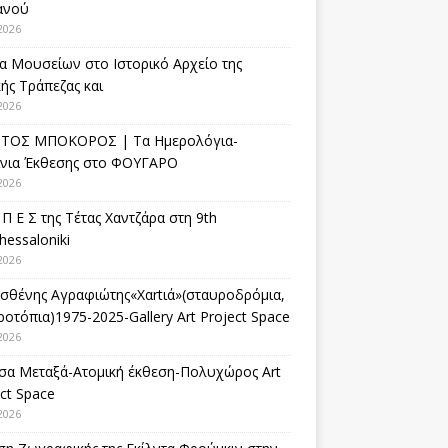
ανού
2026
α Μουσείων στο Ιστορικό Αρχείο της
ής Τράπεζας και
2026
ΤΟΣ ΜΠΟΚΟΡΟΣ | Τα Ημερολόγια-
ίνια Έκθεσης στο ΦΟΥΓΑΡΟ
2026
 Π Ε Σ της Τέτας Χαντζάρα στη 9th
hessaloniki
2026
σθένης Αγραφιώτης«Xαrtιά»(σταυροδρόμια,
οτόπια)1975-2025-Gallery Art Project Space
2026
σα Μεταξά-Ατομική έκθεση-Πολυχώρος Art
ct Space
2026