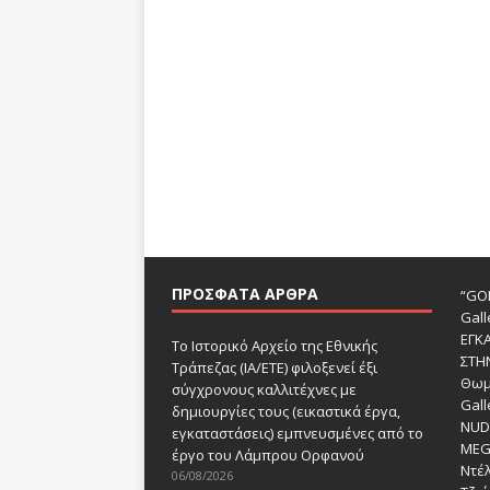
ΠΡΌΣΦΑΤΑ ΆΡΘΡΑ
“GOD
Gall
ΕΓΚ
Το Ιστορικό Αρχείο της Εθνικής
ΣΤΗ
Τράπεζας (ΙΑ/ΕΤΕ) φιλοξενεί έξι
Θωμ
σύγχρονους καλλιτέχνες με
Gall
δημιουργίες τους (εικαστικά έργα,
NUDE
εγκαταστάσεις) εμπνευσμένες από το
MEG
έργο του Λάμπρου Ορφανού
Ντέλ
06/08/2026