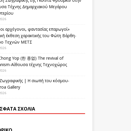
ση Ζωγραφικής της Γκίλντα Φρούμκιν στην
υσα Τέχνης Δημαρχιακού Μεγάρου
στερίου
2026
οι αρχέγονοι, φαντασίας επαρωγοί»
ική έκθεση χαρακτικής του Φώτη Βάρθη-
ρο Τεχνών ΜΕΤΣ
2026
Chong Yop (한 종엽) The revival of
nism-Αίθουσα τέχνης Τεχνοχώρος
2026
 Ζωγραφικής | Η σιωπή του κόσμου-
oa Gallery
2026
ΣΦΑΤΑ ΣΧΌΛΙΑ
ΟΡΙΚΌ