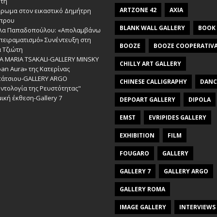
ώτη
ARTZONE 42
AXIA
έρωμα στον εικαστικό Δημήτρη
πρου
BLANK WALL GALLERY
BOOK
λα Παπαδοπούλου: «Απολαμβάνω
πειραματισμό» Συνέντευξη στη
BOOZE
BOOZE COOPERATIV
 Τζιώτη
A MARIA TSAKALI-GALLERY MINSKY
CHILLY ART GALLERY
an Aura» της Κατερίνας
πάτσιου-GALLERY ARGO
CHINESE CALLIGRAPHY
DANC
ντολογία της Ρευστότητας"
ική έκθεση-Gallery 7
DEPOART GALLERY
DIPOLA
EMST
EVRIPIDES GALLERY
EXHIBITION
FILM
FOUGARO
GALLERY
GALLERY 7
GALLERY ARGO
GALLERY ROMA
IMAGE GALLERY
INTERVIEWS