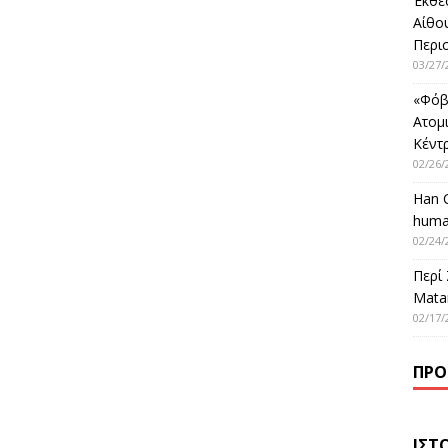
Έκθε
Αίθο
Περι
03/27/
«Φόβ
Ατομ
Κέντ
02/26/
Han 
huma
02/24/
Περί
Matar
02/17/
ΠΡΌ
ΙΣΤ