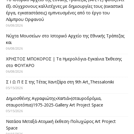
έξι σύγχρονους καλλιτέχνες με δημιουργίες τους (εικαστικά
έργα, εγκαταστάσεις) εμπνευσμένες από το έργο του
Λάμπρου Ορφανού
06/08/2026
Νύχτα Μουσείων στο Ιστορικό Αρχείο της Εθνικής Τράπεζας
και
06/08/2026
ΧΡΗΣΤΟΣ ΜΠΟΚΟΡΟΣ | Τα Ημερολόγια-Εγκαίνια Έκθεσης
στο ΦΟΥΓΑΡΟ
06/08/2026
Σ Ι Ω Π Ε Σ της Τέτας Χαντζάρα στη 9th Art_Thessaloniki
05/15/2026
Δημοσθένης Αγραφιώτης«Xαrtιά»(σταυροδρόμια,
σταυροτόπια)1975-2025-Gallery Art Project Space
05/15/2026
Νατάσα Μεταξά-Ατομική έκθεση-Πολυχώρος Art Project
Space
04/15/2026