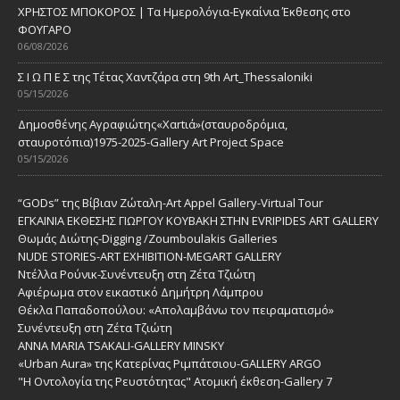
ΧΡΗΣΤΟΣ ΜΠΟΚΟΡΟΣ | Τα Ημερολόγια-Εγκαίνια Έκθεσης στο
ΦΟΥΓΑΡΟ
06/08/2026
Σ Ι Ω Π Ε Σ της Τέτας Χαντζάρα στη 9th Art_Thessaloniki
05/15/2026
Δημοσθένης Αγραφιώτης«Xαrtιά»(σταυροδρόμια,
σταυροτόπια)1975-2025-Gallery Art Project Space
05/15/2026
“GODs” της Βίβιαν Ζώταλη-Art Appel Gallery-Virtual Tour
ΕΓΚΑΙΝΙΑ ΕΚΘΕΣΗΣ ΓΙΩΡΓΟΥ ΚΟΥΒΑΚΗ ΣΤΗΝ EVRIPIDES ART GALLERY
Θωμάς Διώτης-Digging /Zoumboulakis Galleries
NUDE STORIES-ΑRT EXHIBITION-MEGART GALLERY
Ντέλλα Ρούνικ-Συνέντευξη στη Ζέτα Τζιώτη
Αφιέρωμα στον εικαστικό Δημήτρη Λάμπρου
Θέκλα Παπαδοπούλου: «Απολαμβάνω τον πειραματισμό»
Συνέντευξη στη Ζέτα Τζιώτη
ANNA MARIA TSAKALI-GALLERY MINSKY
«Urban Aura» της Κατερίνας Ριμπάτσιου-GALLERY ARGO
"Η Οντολογία της Ρευστότητας" Ατομική έκθεση-Gallery 7