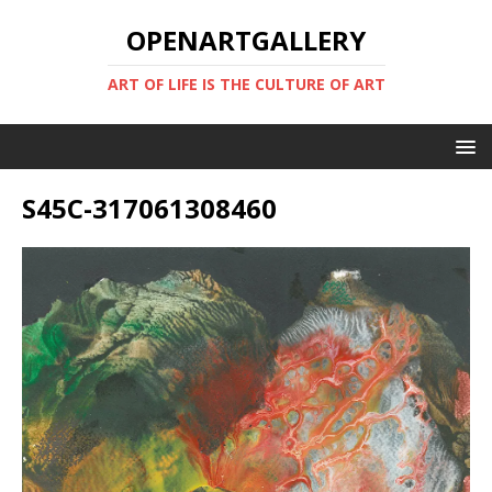
OPENARTGALLERY
ART OF LIFE IS THE CULTURE OF ART
S45C-317061308460