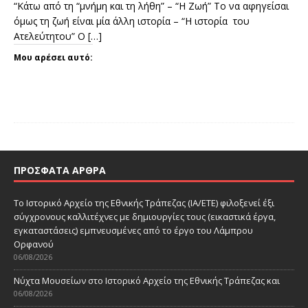
“Κάτω από τη “μνήμη και τη λήθη” – “Η Ζωή” Το να αφηγείσαι
όμως τη ζωή είναι μία άλλη ιστορία – “Η ιστορία του
Ατελεύτητου” Ο
[…]
Μου αρέσει αυτό:
ΠΡΌΣΦΑΤΑ ΆΡΘΡΑ
Το Ιστορικό Αρχείο της Εθνικής Τράπεζας (ΙΑ/ΕΤΕ) φιλοξενεί έξι
σύγχρονους καλλιτέχνες με δημιουργίες τους (εικαστικά έργα,
εγκαταστάσεις) εμπνευσμένες από το έργο του Λάμπρου
Ορφανού
06/08/2026
Νύχτα Μουσείων στο Ιστορικό Αρχείο της Εθνικής Τράπεζας και
06/08/2026