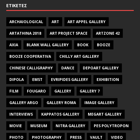
ΕΤΙΚΈΤΕΣ
ARCHAIOLOGICAL
ART
ART APPEL GALLERY
ARTATHINA 2018
ART PROJECT SPACE
ARTZONE 42
AXIA
BLANK WALL GALLERY
BOOK
BOOZE
BOOZE COOPERATIVA
CHILLY ART GALLERY
CHINESE CALLIGRAPHY
DANCE
DEPOART GALLERY
DIPOLA
EMST
EVRIPIDES GALLERY
EXHIBITION
FILM
FOUGARO
GALLERY
GALLERY 7
GALLERY ARGO
GALLERY ROMA
IMAGE GALLERY
INTERVIEWS
KAPPATOS GALLERY
MEGART GALLERY
MOVIE
MUSEUM
NITRA GALLERY
PES POLYTROPON
PHOTO
PHOTOGRAPHY
PRESS
VAULT
VIDEO