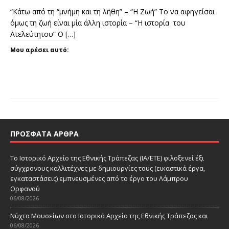
“Κάτω από τη “μνήμη και τη λήθη” – “Η Ζωή” Το να αφηγείσαι
όμως τη ζωή είναι μία άλλη ιστορία – “Η ιστορία του
Ατελεύτητου” Ο
[…]
Μου αρέσει αυτό:
ΠΡΌΣΦΑΤΑ ΆΡΘΡΑ
Το Ιστορικό Αρχείο της Εθνικής Τράπεζας (ΙΑ/ΕΤΕ) φιλοξενεί έξι
σύγχρονους καλλιτέχνες με δημιουργίες τους (εικαστικά έργα,
εγκαταστάσεις) εμπνευσμένες από το έργο του Λάμπρου
Ορφανού
06/08/2026
Νύχτα Μουσείων στο Ιστορικό Αρχείο της Εθνικής Τράπεζας και
06/08/2026