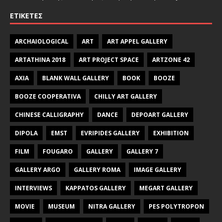
ΕΤΙΚΈΤΕΣ
ARCHAIOLOGICAL
ART
ART APPEL GALLERY
ARTATHINA 2018
ART PROJECT SPACE
ARTZONE 42
AXIA
BLANK WALL GALLERY
BOOK
BOOZE
BOOZE COOPERATIVA
CHILLY ART GALLERY
CHINESE CALLIGRAPHY
DANCE
DEPOART GALLERY
DIPOLA
EMST
EVRIPIDES GALLERY
EXHIBITION
FILM
FOUGARO
GALLERY
GALLERY 7
GALLERY ARGO
GALLERY ROMA
IMAGE GALLERY
INTERVIEWS
KAPPATOS GALLERY
MEGART GALLERY
MOVIE
MUSEUM
NITRA GALLERY
PES POLYTROPON