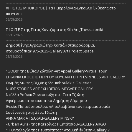
ΧΡΗΣΤΟΣ ΜΠΟΚΟΡΟΣ | Τα Ημερολόγια-Εγκαίνια Έκθεσης στο
ΦΟΥΓΑΡΟ
06/08/2026
Σ Ι Ω Π Ε Σ της Τέτας Χαντζάρα στη 9th Art_Thessaloniki
05/15/2026
Δημοσθένης Αγραφιώτης«Xαrtιά»(σταυροδρόμια,
σταυροτόπια)1975-2025-Gallery Art Project Space
05/15/2026
“GODs” της Βίβιαν Ζώταλη-Art Appel Gallery-Virtual Tour
ΕΓΚΑΙΝΙΑ ΕΚΘΕΣΗΣ ΓΙΩΡΓΟΥ ΚΟΥΒΑΚΗ ΣΤΗΝ EVRIPIDES ART GALLERY
Θωμάς Διώτης-Digging /Zoumboulakis Galleries
NUDE STORIES-ΑRT EXHIBITION-MEGART GALLERY
Ντέλλα Ρούνικ-Συνέντευξη στη Ζέτα Τζιώτη
Αφιέρωμα στον εικαστικό Δημήτρη Λάμπρου
Θέκλα Παπαδοπούλου: «Απολαμβάνω τον πειραματισμό»
Συνέντευξη στη Ζέτα Τζιώτη
ANNA MARIA TSAKALI-GALLERY MINSKY
«Urban Aura» της Κατερίνας Ριμπάτσιου-GALLERY ARGO
"Η Οντολογία της Ρευστότητας" Ατομική έκθεση-Gallery 7