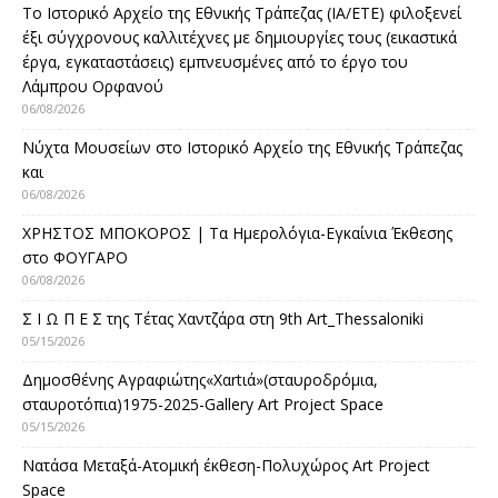
Το Ιστορικό Αρχείο της Εθνικής Τράπεζας (ΙΑ/ΕΤΕ) φιλοξενεί
έξι σύγχρονους καλλιτέχνες με δημιουργίες τους (εικαστικά
έργα, εγκαταστάσεις) εμπνευσμένες από το έργο του
Λάμπρου Ορφανού
06/08/2026
Νύχτα Μουσείων στο Ιστορικό Αρχείο της Εθνικής Τράπεζας
και
06/08/2026
ΧΡΗΣΤΟΣ ΜΠΟΚΟΡΟΣ | Τα Ημερολόγια-Εγκαίνια Έκθεσης
στο ΦΟΥΓΑΡΟ
06/08/2026
Σ Ι Ω Π Ε Σ της Τέτας Χαντζάρα στη 9th Art_Thessaloniki
05/15/2026
Δημοσθένης Αγραφιώτης«Xαrtιά»(σταυροδρόμια,
σταυροτόπια)1975-2025-Gallery Art Project Space
05/15/2026
Νατάσα Μεταξά-Ατομική έκθεση-Πολυχώρος Art Project
Space