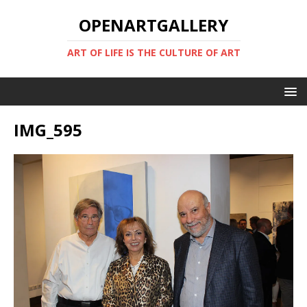
OPENARTGALLERY
ART OF LIFE IS THE CULTURE OF ART
IMG_595