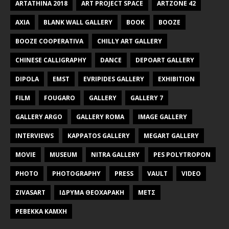
ARTATHINA 2018
ART PROJECT SPACE
ARTZONE 42
AXIA
BLANK WALL GALLERY
BOOK
BOOZE
BOOZE COOPERATIVA
CHILLY ART GALLERY
CHINESE CALLIGRAPHY
DANCE
DEPOART GALLERY
DIPOLA
EMST
EVRIPIDES GALLERY
EXHIBITION
FILM
FOUGARO
GALLERY
GALLERY 7
GALLERY ARGO
GALLERY ROMA
IMAGE GALLERY
INTERVIEWS
KAPPATOS GALLERY
MEGART GALLERY
MOVIE
MUSEUM
NITRA GALLERY
PES POLYTROPON
PHOTO
PHOTOGRAPHY
PRESS
VAULT
VIDEO
ZIVASART
ΙΔΡΥΜΑ ΘΕΟΧΑΡΑΚΗ
ΜΕΤΣ
ΡΕΒΕΚΚΑ ΚΑΜΧΗ