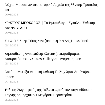
Νύχτα Μουσείων στο Ιστορικό Αρχείο της Εθνικής Τράπεζας
και
06/08/2026
ΧΡΗΣΤΟΣ ΜΠΟΚΟΡΟΣ | Τα Ημερολόγια-Εγκαίνια Έκθεσης
στο ΦΟΥΓΑΡΟ
06/08/2026
Σ Ι Ω Π Ε Σ της Τέτας Χαντζάρα στη 9th Art_Thessaloniki
05/15/2026
Δημοσθένης Αγραφιώτης«Xαrtιά»(σταυροδρόμια,
σταυροτόπια)1975-2025-Gallery Art Project Space
05/15/2026
Νατάσα Μεταξά-Ατομική έκθεση-Πολυχώρος Art Project
Space
04/15/2026
Έκθεση Ζωγραφικής της Γκίλντα Φρούμκιν στην Αίθουσα
Τέχνης Δημαρχιακού Μεγάρου Περιστερίου
03/27/2026