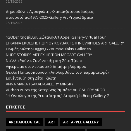
05/15/2026
Δημοσθένης Αγραφιώτης«Xαrtιά»(σταυροδρόμια,
σταυροτόπια)1975-2025-Gallery Art Project Space
05/15/2026
“GODs” της Βίβιαν Ζώταλη-Art Appel Gallery-Virtual Tour
ΕΓΚΑΙΝΙΑ ΕΚΘΕΣΗΣ ΓΙΩΡΓΟΥ ΚΟΥΒΑΚΗ ΣΤΗΝ EVRIPIDES ART GALLERY
Θωμάς Διώτης-Digging /Zoumboulakis Galleries
NUDE STORIES-ΑRT EXHIBITION-MEGART GALLERY
Ντέλλα Ρούνικ-Συνέντευξη στη Ζέτα Τζιώτη
Αφιέρωμα στον εικαστικό Δημήτρη Λάμπρου
Θέκλα Παπαδοπούλου: «Απολαμβάνω τον πειραματισμό»
Συνέντευξη στη Ζέτα Τζιώτη
ANNA MARIA TSAKALI-GALLERY MINSKY
«Urban Aura» της Κατερίνας Ριμπάτσιου-GALLERY ARGO
"Η Οντολογία της Ρευστότητας" Ατομική έκθεση-Gallery 7
ΕΤΙΚΈΤΕΣ
ARCHAIOLOGICAL
ART
ART APPEL GALLERY