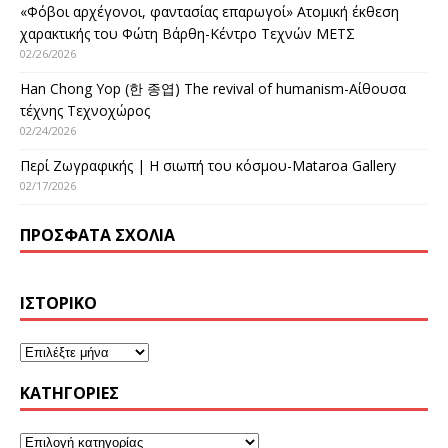
«Φόβοι αρχέγονοι, φαντασίας επαρωγοί» Ατομική έκθεση
χαρακτικής του Φώτη Βάρθη-Κέντρο Τεχνών ΜΕΤΣ
02/26/2026
Han Chong Yop (한 종엽) The revival of humanism-Αίθουσα
τέχνης Τεχνοχώρος
02/24/2026
Περί Ζωγραφικής | Η σιωπή του κόσμου-Mataroa Gallery
02/17/2026
ΠΡΌΣΦΑΤΑ ΣΧΌΛΙΑ
ΙΣΤΟΡΙΚΌ
KΑΤΗΓΟΡΊΕΣ