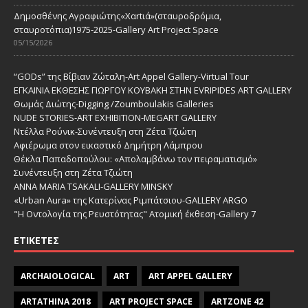
Δημοσθένης Αγραφιώτης«Xαrtιά»(σταυροδρόμια,
σταυροτόπια)1975-2025-Gallery Art Project Space
05/15/2026
“GODs” της Βίβιαν Ζώταλη-Art Appel Gallery-Virtual Tour
ΕΓΚΑΙΝΙΑ ΕΚΘΕΣΗΣ ΓΙΩΡΓΟΥ ΚΟΥΒΑΚΗ ΣΤΗΝ EVRIPIDES ART GALLERY
Θωμάς Διώτης-Digging /Zoumboulakis Galleries
NUDE STORIES-ΑRT EXHIBITION-MEGART GALLERY
Ντέλλα Ρούνικ-Συνέντευξη στη Ζέτα Τζιώτη
Αφιέρωμα στον εικαστικό Δημήτρη Λάμπρου
Θέκλα Παπαδοπούλου: «Απολαμβάνω τον πειραματισμό»
Συνέντευξη στη Ζέτα Τζιώτη
ANNA MARIA TSAKALI-GALLERY MINSKY
«Urban Aura» της Κατερίνας Ριμπάτσιου-GALLERY ARGO
"Η Οντολογία της Ρευστότητας" Ατομική έκθεση-Gallery 7
ΕΤΙΚΈΤΕΣ
ARCHAIOLOGICAL
ART
ART APPEL GALLERY
ARTATHINA 2018
ART PROJECT SPACE
ARTZONE 42