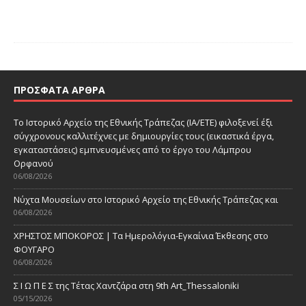
ΠΡΌΣΦΑΤΑ ΆΡΘΡΑ
Το Ιστορικό Αρχείο της Εθνικής Τράπεζας (ΙΑ/ΕΤΕ) φιλοξενεί έξι
σύγχρονους καλλιτέχνες με δημιουργίες τους (εικαστικά έργα,
εγκαταστάσεις) εμπνευσμένες από το έργο του Λάμπρου
Ορφανού
06/08/2026
Νύχτα Μουσείων στο Ιστορικό Αρχείο της Εθνικής Τράπεζας και
06/08/2026
ΧΡΗΣΤΟΣ ΜΠΟΚΟΡΟΣ | Τα Ημερολόγια-Εγκαίνια Έκθεσης στο
ΦΟΥΓΑΡΟ
06/08/2026
Σ Ι Ω Π Ε Σ της Τέτας Χαντζάρα στη 9th Art_Thessaloniki
05/15/2026