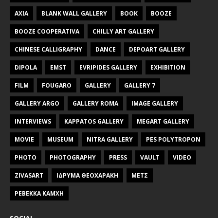
AXIA
BLANK WALL GALLERY
BOOK
BOOZE
BOOZE COOPERATIVA
CHILLY ART GALLERY
CHINESE CALLIGRAPHY
DANCE
DEPOART GALLERY
DIPOLA
EMST
EVRIPIDES GALLERY
EXHIBITION
FILM
FOUGARO
GALLERY
GALLERY 7
GALLERY ARGO
GALLERY ROMA
IMAGE GALLERY
INTERVIEWS
KAPPATOS GALLERY
MEGART GALLERY
MOVIE
MUSEUM
NITRA GALLERY
PES POLYTROPON
PHOTO
PHOTOGRAPHY
PRESS
VAULT
VIDEO
ZIVASART
ΙΔΡΥΜΑ ΘΕΟΧΑΡΑΚΗ
ΜΕΤΣ
ΡΕΒΕΚΚΑ ΚΑΜΧΗ