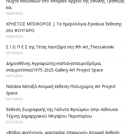
Νύχτα Μουσείων στο Ιστορικό Αρχείο της Εθνικής Τράπεζας
και
06/08/2026
ΧΡΗΣΤΟΣ ΜΠΟΚΟΡΟΣ | Τα Ημερολόγια-Εγκαίνια Έκθεσης
στο ΦΟΥΓΑΡΟ
06/08/2026
Σ Ι Ω Π Ε Σ της Τέτας Χαντζάρα στη 9th Art_Thessaloniki
05/15/2026
Δημοσθένης Αγραφιώτης«Xαrtιά»(σταυροδρόμια,
σταυροτόπια)1975-2025-Gallery Art Project Space
05/15/2026
Νατάσα Μεταξά-Ατομική έκθεση-Πολυχώρος Art Project
Space
04/15/2026
Έκθεση Ζωγραφικής της Γκίλντα Φρούμκιν στην Αίθουσα
Τέχνης Δημαρχιακού Μεγάρου Περιστερίου
03/27/2026
«Φόβοι αρχέγονοι, φαντασίας επαρωγοί» Ατομική έκθεση