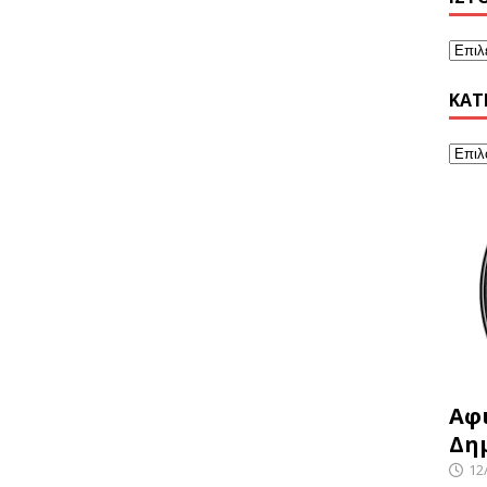
KΑΤ
Αφ
Δη
12