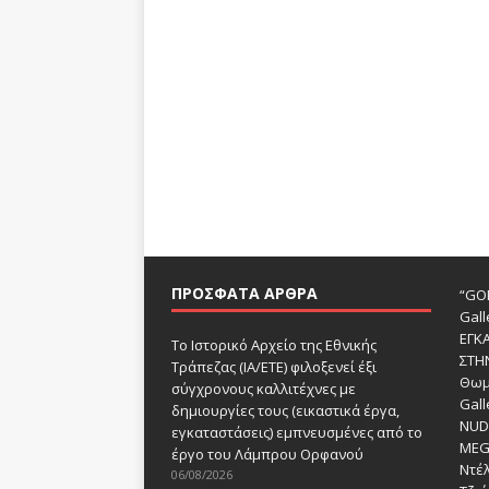
ΠΡΌΣΦΑΤΑ ΆΡΘΡΑ
“GOD
Gall
ΕΓΚ
Το Ιστορικό Αρχείο της Εθνικής
ΣΤΗ
Τράπεζας (ΙΑ/ΕΤΕ) φιλοξενεί έξι
Θωμ
σύγχρονους καλλιτέχνες με
Gall
δημιουργίες τους (εικαστικά έργα,
NUDE
εγκαταστάσεις) εμπνευσμένες από το
MEG
έργο του Λάμπρου Ορφανού
Ντέλ
06/08/2026