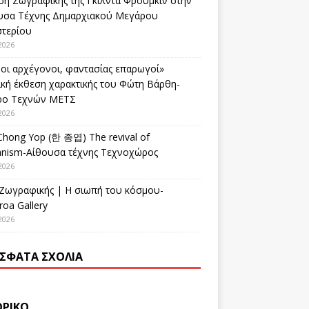
ση Ζωγραφικής της Γκίλντα Φρούμκιν στην
υσα Τέχνης Δημαρχιακού Μεγάρου
στερίου
2026
οι αρχέγονοι, φαντασίας επαρωγοί»
ική έκθεση χαρακτικής του Φώτη Βάρθη-
ρο Τεχνών ΜΕΤΣ
2026
Chong Yop (한 종엽) The revival of
nism-Αίθουσα τέχνης Τεχνοχώρος
2026
 Ζωγραφικής | Η σιωπή του κόσμου-
oa Gallery
2026
ΣΦΑΤΑ ΣΧΌΛΙΑ
ΟΡΙΚΌ