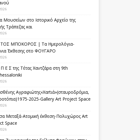
ανού
2026
α Μουσείων στο Ιστορικό Αρχείο της
ής Τράπεζας και
2026
ΤΟΣ ΜΠΟΚΟΡΟΣ | Τα Ημερολόγια-
ίνια Έκθεσης στο ΦΟΥΓΑΡΟ
2026
 Π Ε Σ της Τέτας Χαντζάρα στη 9th
hessaloniki
2026
σθένης Αγραφιώτης«Xαrtιά»(σταυροδρόμια,
οτόπια)1975-2025-Gallery Art Project Space
2026
σα Μεταξά-Ατομική έκθεση-Πολυχώρος Art
ct Space
2026