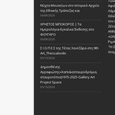
Τζι
Νύχτα Μουσείων στο Ιστορικό Αρχείο
Αφι
της Εθνικής Τράπεζας και
Λάμ
06/08/2026
Θέκ
τον 
ΧΡΗΣΤΟΣ ΜΠΟΚΟΡΟΣ | Τα
Ζέτα
Ημερολόγια-Εγκαίνια Έκθεσης στο
ANN
ΦΟΥΓΑΡΟ
«Urb
06/08/2026
Ριμ
"Η Ο
Σ Ι Ω Π Ε Σ της Τέτας Χαντζάρα στη 9th
Ατομ
Art_Thessaloniki
05/15/2026
Δημοσθένης
Αγραφιώτης«Xαrtιά»(σταυροδρόμια,
σταυροτόπια)1975-2025-Gallery Art
Project Space
05/15/2026