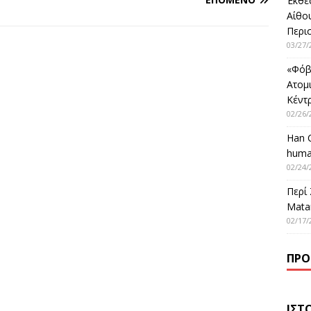
Έκθε
Αίθο
Περι
03/27/
«Φόβ
Ατομ
Κέντ
02/26/
Han 
huma
02/24/
Περί
Matar
02/17/
ΠΡΌ
ΙΣΤ