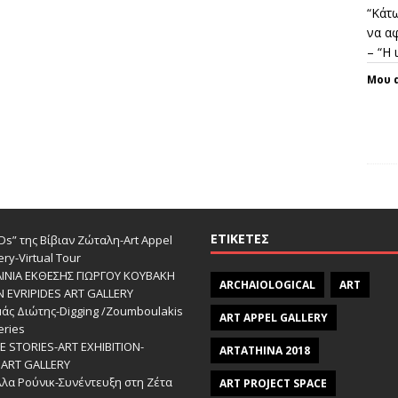
“Κάτω
να αφ
– “Η
Μου 
ΕΤΙΚΈΤΕΣ
s” της Βίβιαν Ζώταλη-Art Appel
ery-Virtual Tour
ΑΙΝΙΑ ΕΚΘΕΣΗΣ ΓΙΩΡΓΟΥ ΚΟΥΒΑΚΗ
ARCHAIOLOGICAL
ART
Ν EVRIPIDES ART GALLERY
άς Διώτης-Digging /Zoumboulakis
ART APPEL GALLERY
eries
 STORIES-ΑRT EXHIBITION-
ARTATHINA 2018
ART GALLERY
λα Ρούνικ-Συνέντευξη στη Ζέτα
ART PROJECT SPACE