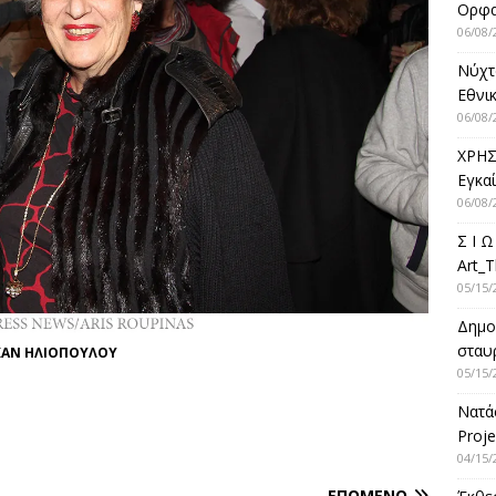
Ορφ
06/08/
Νύχτ
Εθνικ
06/08/
ΧΡΗΣ
Εγκα
06/08/
Σ Ι Ω
Art_T
05/15/
Δημο
σταυρ
ΚΑΝ ΗΛΙΟΠΟΥΛΟΥ
05/15/
Νατά
Proje
04/15/
ΕΠΌΜΕΝΟ