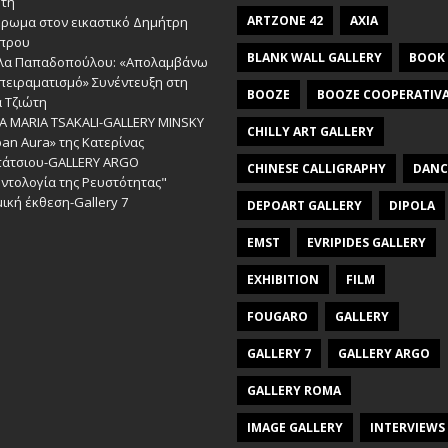
ώτη
ARTZONE 42
AXIA
έρωμα στον εικαστικό Δημήτρη
πρου
BLANK WALL GALLERY
BOOK
λα Παπαδοπούλου: «Απολαμβάνω
πειραματισμό» Συνέντευξη στη
BOOZE
BOOZE COOPERATIV
 Τζιώτη
A MARIA TSAKALI-GALLERY MINSKY
CHILLY ART GALLERY
an Aura» της Κατερίνας
πάτσιου-GALLERY ARGO
CHINESE CALLIGRAPHY
DANC
ντολογία της Ρευστότητας"
ική έκθεση-Gallery 7
DEPOART GALLERY
DIPOLA
EMST
EVRIPIDES GALLERY
EXHIBITION
FILM
FOUGARO
GALLERY
GALLERY 7
GALLERY ARGO
GALLERY ROMA
IMAGE GALLERY
INTERVIEWS