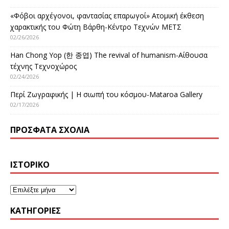
«Φόβοι αρχέγονοι, φαντασίας επαρωγοί» Ατομική έκθεση
χαρακτικής του Φώτη Βάρθη-Κέντρο Τεχνών ΜΕΤΣ
02/26/2026
Han Chong Yop (한 종엽) The revival of humanism-Αίθουσα
τέχνης Τεχνοχώρος
02/24/2026
Περί Ζωγραφικής | Η σιωπή του κόσμου-Mataroa Gallery
02/17/2026
ΠΡΌΣΦΑΤΑ ΣΧΌΛΙΑ
ΙΣΤΟΡΙΚΌ
KΑΤΗΓΟΡΊΕΣ