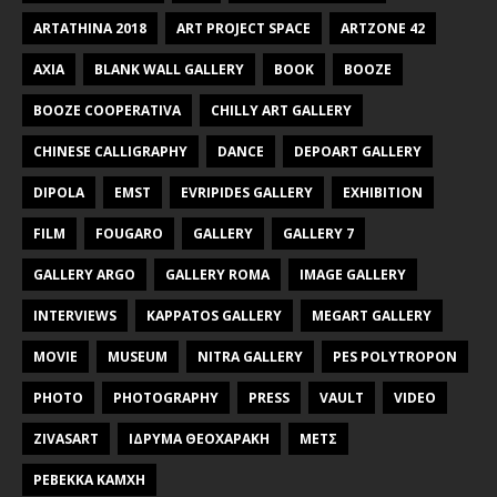
ARTATHINA 2018
ART PROJECT SPACE
ARTZONE 42
AXIA
BLANK WALL GALLERY
BOOK
BOOZE
BOOZE COOPERATIVA
CHILLY ART GALLERY
CHINESE CALLIGRAPHY
DANCE
DEPOART GALLERY
DIPOLA
EMST
EVRIPIDES GALLERY
EXHIBITION
FILM
FOUGARO
GALLERY
GALLERY 7
GALLERY ARGO
GALLERY ROMA
IMAGE GALLERY
INTERVIEWS
KAPPATOS GALLERY
MEGART GALLERY
MOVIE
MUSEUM
NITRA GALLERY
PES POLYTROPON
PHOTO
PHOTOGRAPHY
PRESS
VAULT
VIDEO
ZIVASART
ΙΔΡΥΜΑ ΘΕΟΧΑΡΑΚΗ
ΜΕΤΣ
ΡΕΒΕΚΚΑ ΚΑΜΧΗ