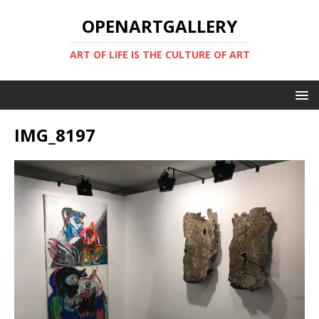
OPENARTGALLERY
ART OF LIFE IS THE CULTURE OF ART
IMG_8197