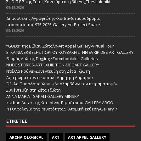
Σ Ι Ω Π Ε Σ της Τέτας Χαντζάρα στη 9th Art_Thessaloniki
05/15/2026
Δημοσθένης Αγραφιώτης«Xαrtιά»(σταυροδρόμια,
σταυροτόπια)1975-2025-Gallery Art Project Space
05/15/2026
“GODs” της Βίβιαν Ζώταλη-Art Appel Gallery-Virtual Tour
ΕΓΚΑΙΝΙΑ ΕΚΘΕΣΗΣ ΓΙΩΡΓΟΥ ΚΟΥΒΑΚΗ ΣΤΗΝ EVRIPIDES ART GALLERY
Θωμάς Διώτης-Digging /Zoumboulakis Galleries
NUDE STORIES-ΑRT EXHIBITION-MEGART GALLERY
Ντέλλα Ρούνικ-Συνέντευξη στη Ζέτα Τζιώτη
Αφιέρωμα στον εικαστικό Δημήτρη Λάμπρου
Θέκλα Παπαδοπούλου: «Απολαμβάνω τον πειραματισμό»
Συνέντευξη στη Ζέτα Τζιώτη
ANNA MARIA TSAKALI-GALLERY MINSKY
«Urban Aura» της Κατερίνας Ριμπάτσιου-GALLERY ARGO
"Η Οντολογία της Ρευστότητας" Ατομική έκθεση-Gallery 7
ΕΤΙΚΈΤΕΣ
ARCHAIOLOGICAL
ART
ART APPEL GALLERY