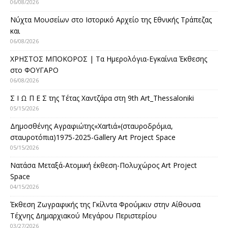
06/08/2026
Νύχτα Μουσείων στο Ιστορικό Αρχείο της Εθνικής Τράπεζας
και
06/08/2026
ΧΡΗΣΤΟΣ ΜΠΟΚΟΡΟΣ | Τα Ημερολόγια-Εγκαίνια Έκθεσης
στο ΦΟΥΓΑΡΟ
06/08/2026
Σ Ι Ω Π Ε Σ της Τέτας Χαντζάρα στη 9th Art_Thessaloniki
05/15/2026
Δημοσθένης Αγραφιώτης«Xαrtιά»(σταυροδρόμια,
σταυροτόπια)1975-2025-Gallery Art Project Space
05/15/2026
Νατάσα Μεταξά-Ατομική έκθεση-Πολυχώρος Art Project
Space
04/15/2026
Έκθεση Ζωγραφικής της Γκίλντα Φρούμκιν στην Αίθουσα
Τέχνης Δημαρχιακού Μεγάρου Περιστερίου
03/27/2026