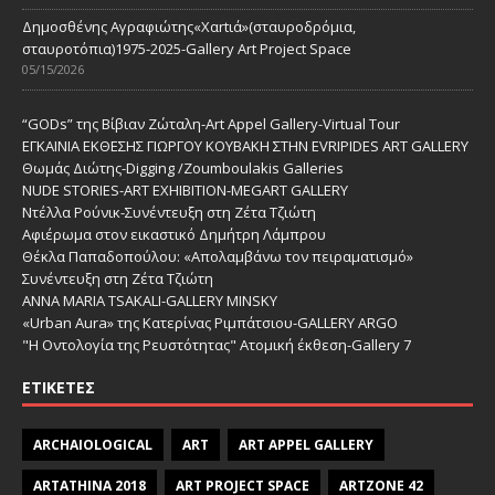
Δημοσθένης Αγραφιώτης«Xαrtιά»(σταυροδρόμια,
σταυροτόπια)1975-2025-Gallery Art Project Space
05/15/2026
“GODs” της Βίβιαν Ζώταλη-Art Appel Gallery-Virtual Tour
ΕΓΚΑΙΝΙΑ ΕΚΘΕΣΗΣ ΓΙΩΡΓΟΥ ΚΟΥΒΑΚΗ ΣΤΗΝ EVRIPIDES ART GALLERY
Θωμάς Διώτης-Digging /Zoumboulakis Galleries
NUDE STORIES-ΑRT EXHIBITION-MEGART GALLERY
Ντέλλα Ρούνικ-Συνέντευξη στη Ζέτα Τζιώτη
Αφιέρωμα στον εικαστικό Δημήτρη Λάμπρου
Θέκλα Παπαδοπούλου: «Απολαμβάνω τον πειραματισμό»
Συνέντευξη στη Ζέτα Τζιώτη
ANNA MARIA TSAKALI-GALLERY MINSKY
«Urban Aura» της Κατερίνας Ριμπάτσιου-GALLERY ARGO
"Η Οντολογία της Ρευστότητας" Ατομική έκθεση-Gallery 7
ΕΤΙΚΈΤΕΣ
ARCHAIOLOGICAL
ART
ART APPEL GALLERY
ARTATHINA 2018
ART PROJECT SPACE
ARTZONE 42