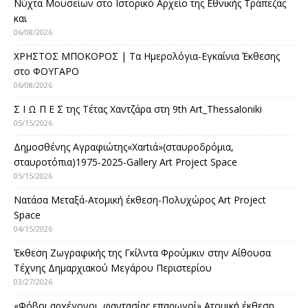
Νύχτα Μουσείων στο Ιστορικό Αρχείο της Εθνικής Τράπεζας
και
06/08/2026
ΧΡΗΣΤΟΣ ΜΠΟΚΟΡΟΣ | Τα Ημερολόγια-Εγκαίνια Έκθεσης
στο ΦΟΥΓΑΡΟ
06/08/2026
Σ Ι Ω Π Ε Σ της Τέτας Χαντζάρα στη 9th Art_Thessaloniki
05/15/2026
Δημοσθένης Αγραφιώτης«Xαrtιά»(σταυροδρόμια,
σταυροτόπια)1975-2025-Gallery Art Project Space
05/15/2026
Νατάσα Μεταξά-Ατομική έκθεση-Πολυχώρος Art Project
Space
04/15/2026
Έκθεση Ζωγραφικής της Γκίλντα Φρούμκιν στην Αίθουσα
Τέχνης Δημαρχιακού Μεγάρου Περιστερίου
03/27/2026
«Φόβοι αρχέγονοι, φαντασίας επαρωγοί» Ατομική έκθεση