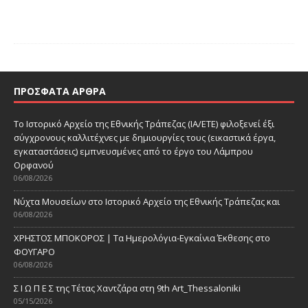
ΠΡΌΣΦΑΤΑ ΆΡΘΡΑ
Το Ιστορικό Αρχείο της Εθνικής Τράπεζας (ΙΑ/ΕΤΕ) φιλοξενεί έξι
σύγχρονους καλλιτέχνες με δημιουργίες τους (εικαστικά έργα,
εγκαταστάσεις) εμπνευσμένες από το έργο του Λάμπρου
Ορφανού
06/08/2026
Νύχτα Μουσείων στο Ιστορικό Αρχείο της Εθνικής Τράπεζας και
06/08/2026
ΧΡΗΣΤΟΣ ΜΠΟΚΟΡΟΣ | Τα Ημερολόγια-Εγκαίνια Έκθεσης στο
ΦΟΥΓΑΡΟ
06/08/2026
Σ Ι Ω Π Ε Σ της Τέτας Χαντζάρα στη 9th Art_Thessaloniki
05/15/2026