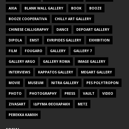
AXIA
BLANK WALL GALLERY
BOOK
BOOZE
BOOZE COOPERATIVA
CHILLY ART GALLERY
CHINESE CALLIGRAPHY
DANCE
DEPOART GALLERY
DIPOLA
EMST
EVRIPIDES GALLERY
EXHIBITION
FILM
FOUGARO
GALLERY
GALLERY 7
GALLERY ARGO
GALLERY ROMA
IMAGE GALLERY
INTERVIEWS
KAPPATOS GALLERY
MEGART GALLERY
MOVIE
MUSEUM
NITRA GALLERY
PES POLYTROPON
PHOTO
PHOTOGRAPHY
PRESS
VAULT
VIDEO
ZIVASART
ΙΔΡΥΜΑ ΘΕΟΧΑΡΑΚΗ
ΜΕΤΣ
ΡΕΒΕΚΚΑ ΚΑΜΧΗ