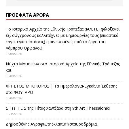
ΠΡΌΣΦΑΤΑ ΆΡΘΡΑ
Το Ιστορικό Αρχείο της Εθνικής Τράπεζας (ΙΑ/ΕΤΕ) φιλοξενεί
έξι σύγχρονους καλλιτέχνες με δημιουργίες τους (εικαστικά
έργα, εγκαταστάσεις) εμπνευσμένες από το έργο του
Λάμπρου Ορφανού
06/08/2026
Νύχτα Μουσείων στο Ιστορικό Αρχείο της Εθνικής Τράπεζας
και
06/08/2026
ΧΡΗΣΤΟΣ ΜΠΟΚΟΡΟΣ | Τα Ημερολόγια-Εγκαίνια Έκθεσης
στο ΦΟΥΓΑΡΟ
06/08/2026
Σ Ι Ω Π Ε Σ της Τέτας Χαντζάρα στη 9th Art_Thessaloniki
05/15/2026
Δημοσθένης Αγραφιώτης«Xαrtιά»(σταυροδρόμια,