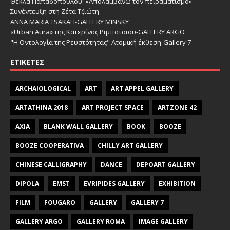
Θέκλα Παπαδοπούλου: «Απολαμβάνω τον πειραματισμό»
Συνέντευξη στη Ζέτα Τζιώτη
ANNA MARIA TSAKALI-GALLERY MINSKY
«Urban Aura» της Κατερίνας Ριμπάτσιου-GALLERY ARGO
"Η Οντολογία της Ρευστότητας" Ατομική έκθεση-Gallery 7
ΕΤΙΚΈΤΕΣ
ARCHAIOLOGICAL
ART
ART APPEL GALLERY
ARTATHINA 2018
ART PROJECT SPACE
ARTZONE 42
AXIA
BLANK WALL GALLERY
BOOK
BOOZE
BOOZE COOPERATIVA
CHILLY ART GALLERY
CHINESE CALLIGRAPHY
DANCE
DEPOART GALLERY
DIPOLA
EMST
EVRIPIDES GALLERY
EXHIBITION
FILM
FOUGARO
GALLERY
GALLERY 7
GALLERY ARGO
GALLERY ROMA
IMAGE GALLERY