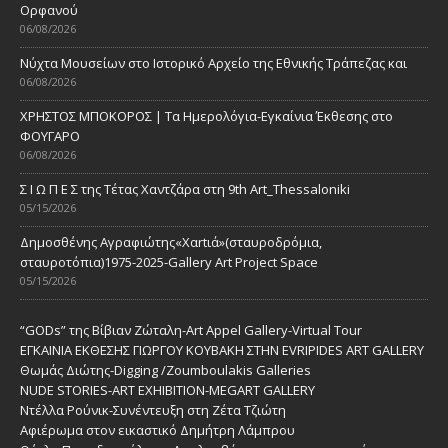
Ορφανού
06/08/2026
Νύχτα Μουσείων στο Ιστορικό Αρχείο της Εθνικής Τράπεζας και
06/08/2026
ΧΡΗΣΤΟΣ ΜΠΟΚΟΡΟΣ | Τα Ημερολόγια-Εγκαίνια Έκθεσης στο
ΦΟΥΓΑΡΟ
06/08/2026
Σ Ι Ω Π Ε Σ της Τέτας Χαντζάρα στη 9th Art_Thessaloniki
05/15/2026
Δημοσθένης Αγραφιώτης«Xαrtιά»(σταυροδρόμια,
σταυροτόπια)1975-2025-Gallery Art Project Space
05/15/2026
“GODs” της Βίβιαν Ζώταλη-Art Appel Gallery-Virtual Tour
ΕΓΚΑΙΝΙΑ ΕΚΘΕΣΗΣ ΓΙΩΡΓΟΥ ΚΟΥΒΑΚΗ ΣΤΗΝ EVRIPIDES ART GALLERY
Θωμάς Διώτης-Digging /Zoumboulakis Galleries
NUDE STORIES-ΑRT EXHIBITION-MEGART GALLERY
Ντέλλα Ρούνικ-Συνέντευξη στη Ζέτα Τζιώτη
Αφιέρωμα στον εικαστικό Δημήτρη Λάμπρου