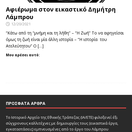
Αφιέρωμα στον εικαστικό Δημήτρη
Λάμπρου
12/20/2021
“Κάτω από τη “μνήμη και τη λήθη” – “Η Ζωή” Το να αφηγείσαι
όμως τη ζωή είναι μία άλλη ιστορία – “Η ιστορία του
Ατελεύτητου” Ο
[…]
Μου αρέσει αυτό:
ΠΡΌΣΦΑΤΑ ΆΡΘΡΑ
Το Ιστορικό Αρχείο της Εθνικής Τράπεζας (ΙΑ/ΕΤΕ) φιλοξενεί έξι
σύγχρονους καλλιτέχνες με δημιουργίες τους (εικαστικά έργα,
εγκαταστάσεις) εμπνευσμένες από το έργο του Λάμπρου