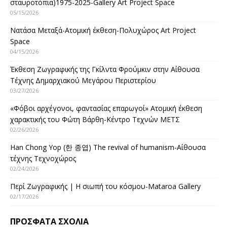
σταυροτόπια)1975-2025-Gallery Art Project Space
05/15/2026
Νατάσα Μεταξά-Ατομική έκθεση-Πολυχώρος Art Project
Space
04/15/2026
Έκθεση Ζωγραφικής της Γκίλντα Φρούμκιν στην Αίθουσα
Τέχνης Δημαρχιακού Μεγάρου Περιστερίου
03/27/2026
«Φόβοι αρχέγονοι, φαντασίας επαρωγοί» Ατομική έκθεση
χαρακτικής του Φώτη Βάρθη-Κέντρο Τεχνών ΜΕΤΣ
02/26/2026
Han Chong Yop (한 종엽) The revival of humanism-Αίθουσα
τέχνης Τεχνοχώρος
02/24/2026
Περί Ζωγραφικής | Η σιωπή του κόσμου-Mataroa Gallery
02/17/2026
ΠΡΌΣΦΑΤΑ ΣΧΌΛΙΑ