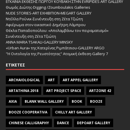
ΕΓΚΑΙΝΙΑ ΕΚΘΕΣΗΣ ΓΙΩΡΓΟΥ ΚΟΥΒΑΚΗ ΣΤΗΝ EVRIPIDES ART GALLERY
Θωμάς Διώτης-Digging /Zoumboulakis Galleries
NUDE STORIES-ΑRT EXHIBITION-MEGART GALLERY
Ντέλλα Ρούνικ-Συνέντευξη στη Ζέτα Τζιώτη
Αφιέρωμα στον εικαστικό Δημήτρη Λάμπρου
Θέκλα Παπαδοπούλου: «Απολαμβάνω τον πειραματισμό»
Συνέντευξη στη Ζέτα Τζιώτη
ANNA MARIA TSAKALI-GALLERY MINSKY
«Urban Aura» της Κατερίνας Ριμπάτσιου-GALLERY ARGO
"Η Οντολογία της Ρευστότητας" Ατομική έκθεση-Gallery 7
ΕΤΙΚΈΤΕΣ
ARCHAIOLOGICAL
ART
ART APPEL GALLERY
ARTATHINA 2018
ART PROJECT SPACE
ARTZONE 42
AXIA
BLANK WALL GALLERY
BOOK
BOOZE
BOOZE COOPERATIVA
CHILLY ART GALLERY
CHINESE CALLIGRAPHY
DANCE
DEPOART GALLERY