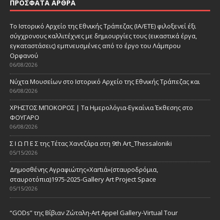
ΠΡΌΣΦΑΤΑ ΆΡΘΡΑ
Το Ιστορικό Αρχείο της Εθνικής Τράπεζας (ΙΑ/ΕΤΕ) φιλοξενεί έξι
σύγχρονους καλλιτέχνες με δημιουργίες τους (εικαστικά έργα,
εγκαταστάσεις) εμπνευσμένες από το έργο του Λάμπρου
Ορφανού
06/08/2026
Νύχτα Μουσείων στο Ιστορικό Αρχείο της Εθνικής Τράπεζας και
06/08/2026
ΧΡΗΣΤΟΣ ΜΠΟΚΟΡΟΣ | Τα Ημερολόγια-Εγκαίνια Έκθεσης στο
ΦΟΥΓΑΡΟ
06/08/2026
Σ Ι Ω Π Ε Σ της Τέτας Χαντζάρα στη 9th Art_Thessaloniki
05/15/2026
Δημοσθένης Αγραφιώτης«Xαrtιά»(σταυροδρόμια,
σταυροτόπια)1975-2025-Gallery Art Project Space
05/15/2026
“GODs” της Βίβιαν Ζώταλη-Art Appel Gallery-Virtual Tour