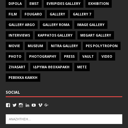
DIPOLA
EMST
EVRIPIDES GALLERY
EXHIBITION
FILM
FOUGARO
GALLERY
GALLERY 7
GALLERY ARGO
GALLERY ROMA
IMAGE GALLERY
INTERVIEWS
KAPPATOS GALLERY
MEGART GALLERY
MOVIE
MUSEUM
NITRA GALLERY
PES POLYTROPON
PHOTO
PHOTOGRAPHY
PRESS
VAULT
VIDEO
ZIVASART
ΙΔΡΥΜΑ ΘΕΟΧΑΡΑΚΗ
ΜΕΤΣ
ΡΕΒΕΚΚΑ ΚΑΜΧΗ
SOCIAL