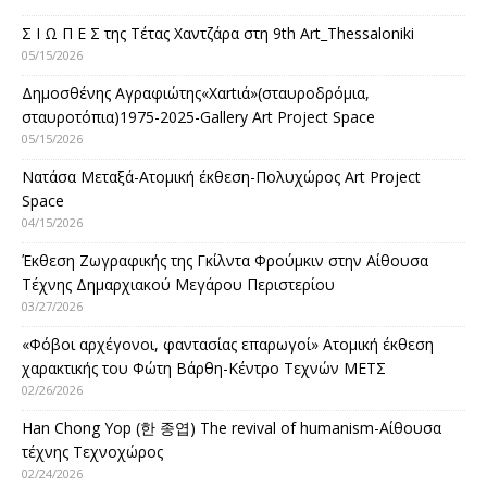
Σ Ι Ω Π Ε Σ της Τέτας Χαντζάρα στη 9th Art_Thessaloniki
05/15/2026
Δημοσθένης Αγραφιώτης«Xαrtιά»(σταυροδρόμια,
σταυροτόπια)1975-2025-Gallery Art Project Space
05/15/2026
Νατάσα Μεταξά-Ατομική έκθεση-Πολυχώρος Art Project
Space
04/15/2026
Έκθεση Ζωγραφικής της Γκίλντα Φρούμκιν στην Αίθουσα
Τέχνης Δημαρχιακού Μεγάρου Περιστερίου
03/27/2026
«Φόβοι αρχέγονοι, φαντασίας επαρωγοί» Ατομική έκθεση
χαρακτικής του Φώτη Βάρθη-Κέντρο Τεχνών ΜΕΤΣ
02/26/2026
Han Chong Yop (한 종엽) The revival of humanism-Αίθουσα
τέχνης Τεχνοχώρος
02/24/2026