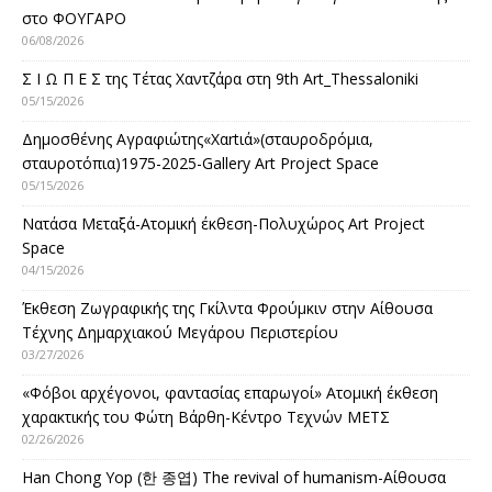
στο ΦΟΥΓΑΡΟ
06/08/2026
Σ Ι Ω Π Ε Σ της Τέτας Χαντζάρα στη 9th Art_Thessaloniki
05/15/2026
Δημοσθένης Αγραφιώτης«Xαrtιά»(σταυροδρόμια,
σταυροτόπια)1975-2025-Gallery Art Project Space
05/15/2026
Νατάσα Μεταξά-Ατομική έκθεση-Πολυχώρος Art Project
Space
04/15/2026
Έκθεση Ζωγραφικής της Γκίλντα Φρούμκιν στην Αίθουσα
Τέχνης Δημαρχιακού Μεγάρου Περιστερίου
03/27/2026
«Φόβοι αρχέγονοι, φαντασίας επαρωγοί» Ατομική έκθεση
χαρακτικής του Φώτη Βάρθη-Κέντρο Τεχνών ΜΕΤΣ
02/26/2026
Han Chong Yop (한 종엽) The revival of humanism-Αίθουσα