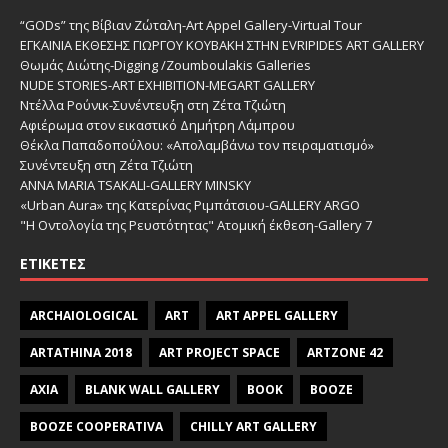
“GODs” της Βίβιαν Ζώταλη-Art Appel Gallery-Virtual Tour
ΕΓΚΑΙΝΙΑ ΕΚΘΕΣΗΣ ΓΙΩΡΓΟΥ ΚΟΥΒΑΚΗ ΣΤΗΝ EVRIPIDES ART GALLERY
Θωμάς Διώτης-Digging /Zoumboulakis Galleries
NUDE STORIES-ΑRT EXHIBITION-MEGART GALLERY
Ντέλλα Ρούνικ-Συνέντευξη στη Ζέτα Τζιώτη
Αφιέρωμα στον εικαστικό Δημήτρη Λάμπρου
Θέκλα Παπαδοπούλου: «Απολαμβάνω τον πειραματισμό»
Συνέντευξη στη Ζέτα Τζιώτη
ANNA MARIA TSAKALI-GALLERY MINSKY
«Urban Aura» της Κατερίνας Ριμπάτσιου-GALLERY ARGO
"Η Οντολογία της Ρευστότητας" Ατομική έκθεση-Gallery 7
ΕΤΙΚΈΤΕΣ
ARCHAIOLOGICAL
ART
ART APPEL GALLERY
ARTATHINA 2018
ART PROJECT SPACE
ARTZONE 42
AXIA
BLANK WALL GALLERY
BOOK
BOOZE
BOOZE COOPERATIVA
CHILLY ART GALLERY