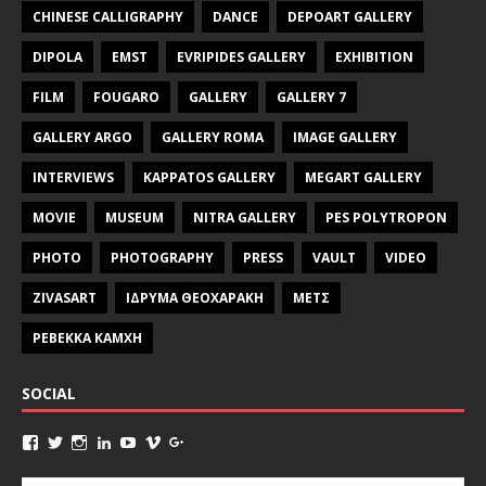
CHINESE CALLIGRAPHY
DANCE
DEPOART GALLERY
DIPOLA
EMST
EVRIPIDES GALLERY
EXHIBITION
FILM
FOUGARO
GALLERY
GALLERY 7
GALLERY ARGO
GALLERY ROMA
IMAGE GALLERY
INTERVIEWS
KAPPATOS GALLERY
MEGART GALLERY
MOVIE
MUSEUM
NITRA GALLERY
PES POLYTROPON
PHOTO
PHOTOGRAPHY
PRESS
VAULT
VIDEO
ZIVASART
ΙΔΡΥΜΑ ΘΕΟΧΑΡΑΚΗ
ΜΕΤΣ
ΡΕΒΕΚΚΑ ΚΑΜΧΗ
SOCIAL