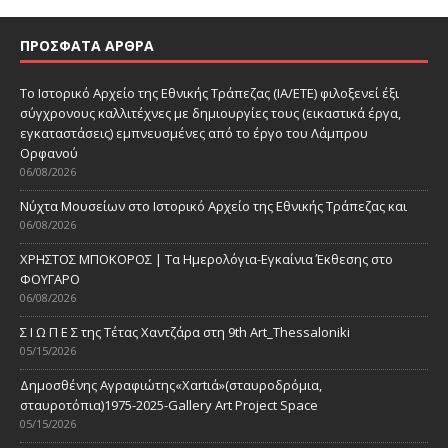
ΠΡΌΣΦΑΤΑ ΆΡΘΡΑ
Το Ιστορικό Αρχείο της Εθνικής Τράπεζας (ΙΑ/ΕΤΕ) φιλοξενεί έξι
σύγχρονους καλλιτέχνες με δημιουργίες τους (εικαστικά έργα,
εγκαταστάσεις) εμπνευσμένες από το έργο του Λάμπρου
Ορφανού
06/08/2026
Νύχτα Μουσείων στο Ιστορικό Αρχείο της Εθνικής Τράπεζας και
06/08/2026
ΧΡΗΣΤΟΣ ΜΠΟΚΟΡΟΣ | Τα Ημερολόγια-Εγκαίνια Έκθεσης στο
ΦΟΥΓΑΡΟ
06/08/2026
Σ Ι Ω Π Ε Σ της Τέτας Χαντζάρα στη 9th Art_Thessaloniki
05/15/2026
Δημοσθένης Αγραφιώτης«Xαrtιά»(σταυροδρόμια,
σταυροτόπια)1975-2025-Gallery Art Project Space
05/15/2026