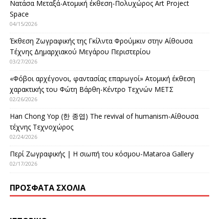
Νατάσα Μεταξά-Ατομική έκθεση-Πολυχώρος Art Project
Space
04/15/2026
Έκθεση Ζωγραφικής της Γκίλντα Φρούμκιν στην Αίθουσα
Τέχνης Δημαρχιακού Μεγάρου Περιστερίου
03/27/2026
«Φόβοι αρχέγονοι, φαντασίας επαρωγοί» Ατομική έκθεση
χαρακτικής του Φώτη Βάρθη-Κέντρο Τεχνών ΜΕΤΣ
02/26/2026
Han Chong Yop (한 종엽) The revival of humanism-Αίθουσα
τέχνης Τεχνοχώρος
02/24/2026
Περί Ζωγραφικής | Η σιωπή του κόσμου-Mataroa Gallery
02/17/2026
ΠΡΌΣΦΑΤΑ ΣΧΌΛΙΑ