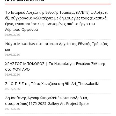
Το Ιστορικό Αρχείο της Εθνικής Τράπεζας (ΙΑ/ΕΤΕ) φιλοξενεί
έξι σύγχρονους καλλιτέχνες με δημιουργίες τους (εικαστικά
έργα, εγκαταστάσεις) εμπνευσμένες από το έργο του
Λάμπρου Ορφανού
06/08/2026
Νύχτα Μουσείων στο Ιστορικό Αρχείο της Εθνικής Τράπεζας
και
06/08/2026
ΧΡΗΣΤΟΣ ΜΠΟΚΟΡΟΣ | Τα Ημερολόγια-Εγκαίνια Έκθεσης
στο ΦΟΥΓΑΡΟ
06/08/2026
Σ Ι Ω Π Ε Σ της Τέτας Χαντζάρα στη 9th Art_Thessaloniki
05/15/2026
Δημοσθένης Αγραφιώτης«Xαrtιά»(σταυροδρόμια,
σταυροτόπια)1975-2025-Gallery Art Project Space
05/15/2026