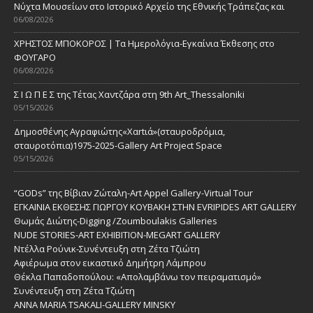
Νύχτα Μουσείων στο Ιστορικό Αρχείο της Εθνικής Τράπεζας και
06/08/2026
ΧΡΗΣΤΟΣ ΜΠΟΚΟΡΟΣ | Τα Ημερολόγια-Εγκαίνια Έκθεσης στο
ΦΟΥΓΑΡΟ
06/08/2026
Σ Ι Ω Π Ε Σ της Τέτας Χαντζάρα στη 9th Art_Thessaloniki
05/15/2026
Δημοσθένης Αγραφιώτης«Xαrtιά»(σταυροδρόμια,
σταυροτόπια)1975-2025-Gallery Art Project Space
05/15/2026
“GODs” της Βίβιαν Ζώταλη-Art Appel Gallery-Virtual Tour
ΕΓΚΑΙΝΙΑ ΕΚΘΕΣΗΣ ΓΙΩΡΓΟΥ ΚΟΥΒΑΚΗ ΣΤΗΝ EVRIPIDES ART GALLERY
Θωμάς Διώτης-Digging /Zoumboulakis Galleries
NUDE STORIES-ΑRT EXHIBITION-MEGART GALLERY
Ντέλλα Ρούνικ-Συνέντευξη στη Ζέτα Τζιώτη
Αφιέρωμα στον εικαστικό Δημήτρη Λάμπρου
Θέκλα Παπαδοπούλου: «Απολαμβάνω τον πειραματισμό»
Συνέντευξη στη Ζέτα Τζιώτη
ANNA MARIA TSAKALI-GALLERY MINSKY