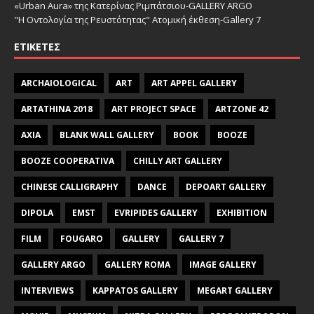
«Urban Aura» της Κατερίνας Ριμπάτσιου-GALLERY ARGO
"Η Οντολογία της Ρευστότητας" Ατομική έκθεση-Gallery 7
ΕΤΙΚΈΤΕΣ
ARCHAIOLOGICAL
ART
ART APPEL GALLERY
ARTATHINA 2018
ART PROJECT SPACE
ARTZONE 42
AXIA
BLANK WALL GALLERY
BOOK
BOOZE
BOOZE COOPERATIVA
CHILLY ART GALLERY
CHINESE CALLIGRAPHY
DANCE
DEPOART GALLERY
DIPOLA
EMST
EVRIPIDES GALLERY
EXHIBITION
FILM
FOUGARO
GALLERY
GALLERY 7
GALLERY ARGO
GALLERY ROMA
IMAGE GALLERY
INTERVIEWS
KAPPATOS GALLERY
MEGART GALLERY