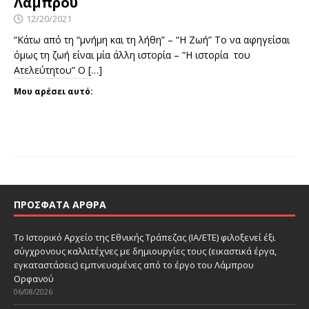
Λάμπρου
12/20/2021
“Κάτω από τη “μνήμη και τη λήθη” – “Η Ζωή” Το να αφηγείσαι
όμως τη ζωή είναι μία άλλη ιστορία – “Η ιστορία του
Ατελεύτητου” Ο
[…]
Μου αρέσει αυτό:
ΠΡΌΣΦΑΤΑ ΆΡΘΡΑ
Το Ιστορικό Αρχείο της Εθνικής Τράπεζας (ΙΑ/ΕΤΕ) φιλοξενεί έξι
σύγχρονους καλλιτέχνες με δημιουργίες τους (εικαστικά έργα,
εγκαταστάσεις) εμπνευσμένες από το έργο του Λάμπρου
Ορφανού
06/08/2026