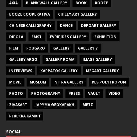
AXIA
BLANK WALL GALLERY
BOOK
BOOZE
BOOZE COOPERATIVA
CHILLY ART GALLERY
CHINESE CALLIGRAPHY
DANCE
DEPOART GALLERY
DIPOLA
EMST
EVRIPIDES GALLERY
EXHIBITION
FILM
FOUGARO
GALLERY
GALLERY 7
GALLERY ARGO
GALLERY ROMA
IMAGE GALLERY
INTERVIEWS
KAPPATOS GALLERY
MEGART GALLERY
MOVIE
MUSEUM
NITRA GALLERY
PES POLYTROPON
PHOTO
PHOTOGRAPHY
PRESS
VAULT
VIDEO
ZIVASART
ΙΔΡΥΜΑ ΘΕΟΧΑΡΑΚΗ
ΜΕΤΣ
ΡΕΒΕΚΚΑ ΚΑΜΧΗ
SOCIAL