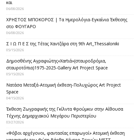
και
06/08/2026
ΧΡΗΣΤΟΣ ΜΠΟΚΟΡΟΣ | Τα Ημερολόγια-Εγκαίνια Έκθεσης
στο ΦΟΥΓΑΡΟ
06/08/2026
Σ Ι Ω Π Ε Σ της Τέτας Χαντζάρα στη 9th Art_Thessaloniki
05/15/2026
Δημοσθένης Αγραφιώτης«Xαrtιά»(σταυροδρόμια,
σταυροτόπια)1975-2025-Gallery Art Project Space
05/15/2026
Νατάσα Μεταξά-Ατομική έκθεση-Πολυχώρος Art Project
Space
04/15/2026
Έκθεση Ζωγραφικής της Γκίλντα Φρούμκιν στην Αίθουσα
Τέχνης Δημαρχιακού Μεγάρου Περιστερίου
03/27/2026
«Φόβοι αρχέγονοι, φαντασίας επαρωγοί» Ατομική έκθεση
χαρακτικής του Φώτη Βάρθη-Κέντρο Τεχνών ΜΕΤΣ