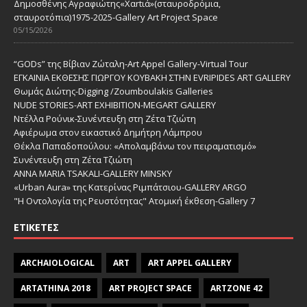
Δημοσθένης Αγραφιώτης«Xαrtιά»(σταυροδρόμια,
σταυροτόπια)1975-2025-Gallery Art Project Space
05/15/2026
“GODs” της Βίβιαν Ζώταλη-Art Appel Gallery-Virtual Tour
ΕΓΚΑΙΝΙΑ ΕΚΘΕΣΗΣ ΓΙΩΡΓΟΥ ΚΟΥΒΑΚΗ ΣΤΗΝ EVRIPIDES ART GALLERY
Θωμάς Διώτης-Digging /Zoumboulakis Galleries
NUDE STORIES-ΑRT EXHIBITION-MEGART GALLERY
Ντέλλα Ρούνικ-Συνέντευξη στη Ζέτα Τζιώτη
Αφιέρωμα στον εικαστικό Δημήτρη Λάμπρου
Θέκλα Παπαδοπούλου: «Απολαμβάνω τον πειραματισμό»
Συνέντευξη στη Ζέτα Τζιώτη
ANNA MARIA TSAKALI-GALLERY MINSKY
«Urban Aura» της Κατερίνας Ριμπάτσιου-GALLERY ARGO
"Η Οντολογία της Ρευστότητας" Ατομική έκθεση-Gallery 7
ΕΤΙΚΈΤΕΣ
ARCHAIOLOGICAL
ART
ART APPEL GALLERY
ARTATHINA 2018
ART PROJECT SPACE
ARTZONE 42