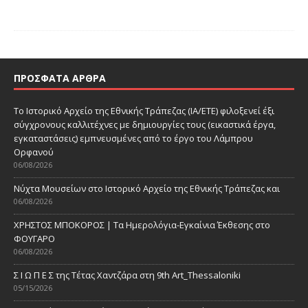
ΠΡΌΣΦΑΤΑ ΆΡΘΡΑ
Το Ιστορικό Αρχείο της Εθνικής Τράπεζας (ΙΑ/ΕΤΕ) φιλοξενεί έξι
σύγχρονους καλλιτέχνες με δημιουργίες τους (εικαστικά έργα,
εγκαταστάσεις) εμπνευσμένες από το έργο του Λάμπρου
Ορφανού
06/08/2026
Νύχτα Μουσείων στο Ιστορικό Αρχείο της Εθνικής Τράπεζας και
06/08/2026
ΧΡΗΣΤΟΣ ΜΠΟΚΟΡΟΣ | Τα Ημερολόγια-Εγκαίνια Έκθεσης στο
ΦΟΥΓΑΡΟ
06/08/2026
Σ Ι Ω Π Ε Σ της Τέτας Χαντζάρα στη 9th Art_Thessaloniki
05/15/2026