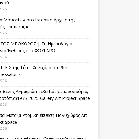
ανού
2026
α Μουσείων στο Ιστορικό Αρχείο της
ής Τράπεζας και
2026
ΤΟΣ ΜΠΟΚΟΡΟΣ | Τα Ημερολόγια-
ίνια Έκθεσης στο ΦΟΥΓΑΡΟ
2026
 Π Ε Σ της Τέτας Χαντζάρα στη 9th
hessaloniki
2026
σθένης Αγραφιώτης«Xαrtιά»(σταυροδρόμια,
οτόπια)1975-2025-Gallery Art Project Space
2026
σα Μεταξά-Ατομική έκθεση-Πολυχώρος Art
ct Space
2026