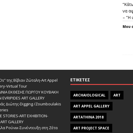
“Κάτω
να αφ
– “Η
Μου 
ΕΤΙΚΈΤΕΣ
s” της Βίβιαν Ζώταλη-Art Appel
ery-Virtual Tour
ΑΙΝΙΑ ΕΚΘΕΣΗΣ ΓΙΩΡΓΟΥ ΚΟΥΒΑΚΗ
ARCHAIOLOGICAL
ART
Ν EVRIPIDES ART GALLERY
άς Διώτης-Digging /Zoumboulakis
ART APPEL GALLERY
eries
 STORIES-ΑRT EXHIBITION-
ARTATHINA 2018
ART GALLERY
λα Ρούνικ-Συνέντευξη στη Ζέτα
ART PROJECT SPACE