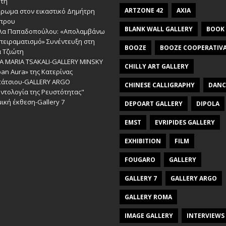
ώτη
ARTZONE 42
AXIA
έρωμα στον εικαστικό Δημήτρη
πρου
BLANK WALL GALLERY
BOOK
λα Παπαδοπούλου: «Απολαμβάνω
πειραματισμό» Συνέντευξη στη
BOOZE
BOOZE COOPERATIV
 Τζιώτη
A MARIA TSAKALI-GALLERY MINSKY
CHILLY ART GALLERY
an Aura» της Κατερίνας
πάτσιου-GALLERY ARGO
CHINESE CALLIGRAPHY
DANC
ντολογία της Ρευστότητας"
ική έκθεση-Gallery 7
DEPOART GALLERY
DIPOLA
EMST
EVRIPIDES GALLERY
EXHIBITION
FILM
FOUGARO
GALLERY
GALLERY 7
GALLERY ARGO
GALLERY ROMA
IMAGE GALLERY
INTERVIEWS