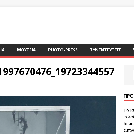
ΙΑ
ΜΟΥΣΕΙΑ
PHOTO-PRESS
ΣΥΝΕΝΤΕΥΞΕΙΣ
1997670476_19723344557
ΠΡΌ
Το Ισ
φιλοξ
δημιο
εμπν