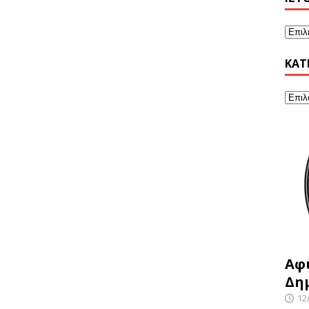
KΑΤ
Αφ
Δη
12