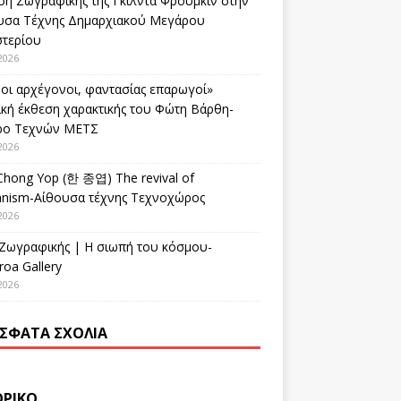
ση Ζωγραφικής της Γκίλντα Φρούμκιν στην
υσα Τέχνης Δημαρχιακού Μεγάρου
στερίου
2026
οι αρχέγονοι, φαντασίας επαρωγοί»
ική έκθεση χαρακτικής του Φώτη Βάρθη-
ρο Τεχνών ΜΕΤΣ
2026
Chong Yop (한 종엽) The revival of
nism-Αίθουσα τέχνης Τεχνοχώρος
2026
 Ζωγραφικής | Η σιωπή του κόσμου-
oa Gallery
2026
ΣΦΑΤΑ ΣΧΌΛΙΑ
ΟΡΙΚΌ