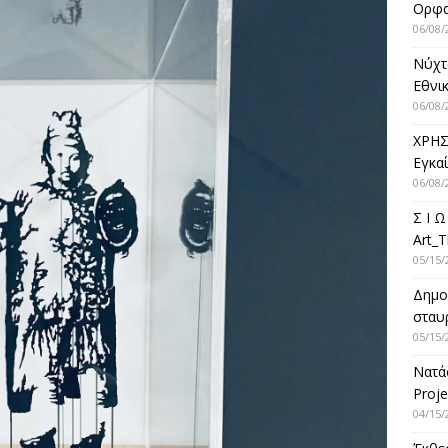
Ορφ
06/08/
Νύχτ
Εθνικ
06/08/
ΧΡΗΣ
Εγκα
06/08/
Σ Ι Ω
Art_T
05/15/
Δημο
σταυρ
05/15/
Νατά
Proje
04/15/