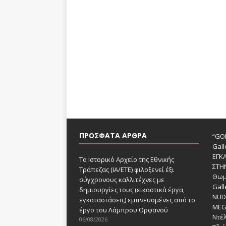
ΠΡΌΣΦΑΤΑ ΆΡΘΡΑ
“GOD
Gall
ΕΓΚ
Το Ιστορικό Αρχείο της Εθνικής
ΣΤΗ
Τράπεζας (ΙΑ/ΕΤΕ) φιλοξενεί έξι
Θωμ
σύγχρονους καλλιτέχνες με
Gall
δημιουργίες τους (εικαστικά έργα,
NUDE
εγκαταστάσεις) εμπνευσμένες από το
MEG
έργο του Λάμπρου Ορφανού
Ντέλ
06/08/2026