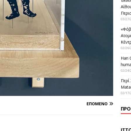
Έκθε
Αίθο
Περι
03/27/
«Φόβ
Ατομ
Κέντ
02/26/
Han 
huma
02/24/
Περί
Matar
02/17/
ΕΠΌΜΕΝΟ
ΠΡΌ
ΙΣΤ