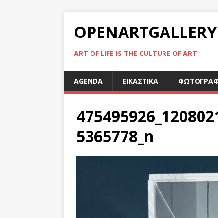
OPENARTGALLERY
ART OF LIFE IS THE CULTURE OF ART
AGENDA
ΕΙΚΑΣΤΙΚΑ
ΦΩΤΟΓΡΑΦ
475495926_120802
5365778_n