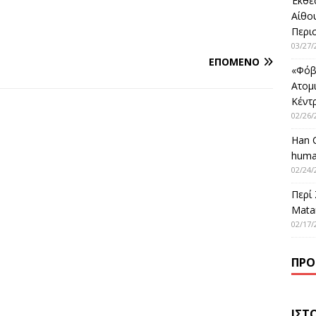
Έκθε
Αίθο
Περι
03/27/
ΕΠΌΜΕΝΟ
«Φόβ
Ατομ
Κέντ
02/26/
Han 
huma
02/24/
Περί
Matar
02/17/
ΠΡΌ
ΙΣΤ