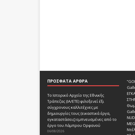
ΠΡΌΣΦΑΤΑ ΆΡΘΡΑ
“GOD
Gall
ΕΓΚ
Το Ιστορικό Αρχείο της Εθνικής
ΣΤΗ
Τράπεζας (ΙΑ/ΕΤΕ) φιλοξενεί έξι
Θωμ
σύγχρονους καλλιτέχνες με
Gall
δημιουργίες τους (εικαστικά έργα,
NUDE
εγκαταστάσεις) εμπνευσμένες από το
MEG
έργο του Λάμπρου Ορφανού
Ντέλ
06/08/2026