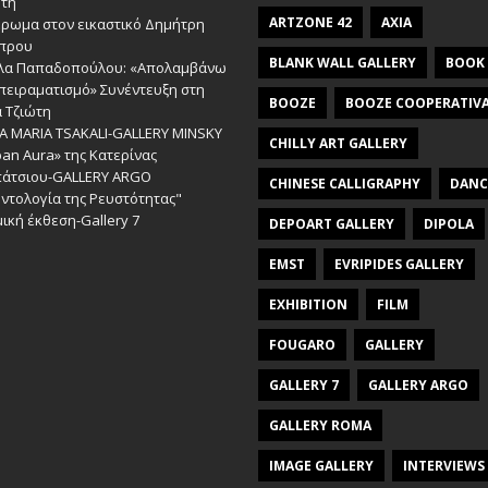
ώτη
ARTZONE 42
AXIA
έρωμα στον εικαστικό Δημήτρη
πρου
BLANK WALL GALLERY
BOOK
λα Παπαδοπούλου: «Απολαμβάνω
πειραματισμό» Συνέντευξη στη
BOOZE
BOOZE COOPERATIV
 Τζιώτη
A MARIA TSAKALI-GALLERY MINSKY
CHILLY ART GALLERY
an Aura» της Κατερίνας
πάτσιου-GALLERY ARGO
CHINESE CALLIGRAPHY
DANC
ντολογία της Ρευστότητας"
ική έκθεση-Gallery 7
DEPOART GALLERY
DIPOLA
EMST
EVRIPIDES GALLERY
EXHIBITION
FILM
FOUGARO
GALLERY
GALLERY 7
GALLERY ARGO
GALLERY ROMA
IMAGE GALLERY
INTERVIEWS