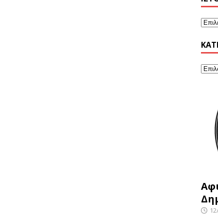
KΑΤ
Αφ
Δη
12