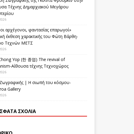
ση Ζωγραφικής της Γκίλντα Φρούμκιν στην
υσα Τέχνης Δημαρχιακού Μεγάρου
στερίου
2026
οι αρχέγονοι, φαντασίας επαρωγοί»
ική έκθεση χαρακτικής του Φώτη Βάρθη-
ρο Τεχνών ΜΕΤΣ
2026
Chong Yop (한 종엽) The revival of
nism-Αίθουσα τέχνης Τεχνοχώρος
2026
 Ζωγραφικής | Η σιωπή του κόσμου-
oa Gallery
2026
ΣΦΑΤΑ ΣΧΌΛΙΑ
ΟΡΙΚΌ