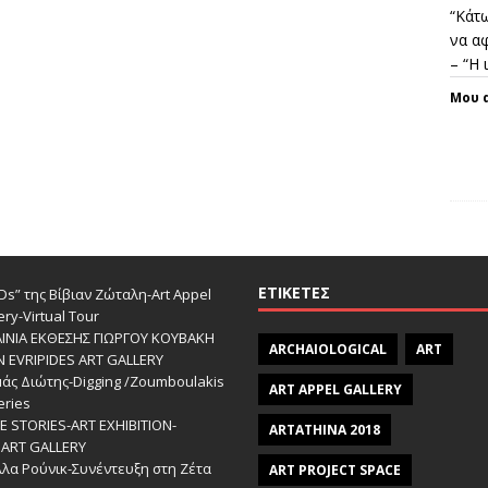
“Κάτω
να αφ
– “Η
Μου 
ΕΤΙΚΈΤΕΣ
s” της Βίβιαν Ζώταλη-Art Appel
ery-Virtual Tour
ΑΙΝΙΑ ΕΚΘΕΣΗΣ ΓΙΩΡΓΟΥ ΚΟΥΒΑΚΗ
ARCHAIOLOGICAL
ART
Ν EVRIPIDES ART GALLERY
άς Διώτης-Digging /Zoumboulakis
ART APPEL GALLERY
eries
 STORIES-ΑRT EXHIBITION-
ARTATHINA 2018
ART GALLERY
λα Ρούνικ-Συνέντευξη στη Ζέτα
ART PROJECT SPACE