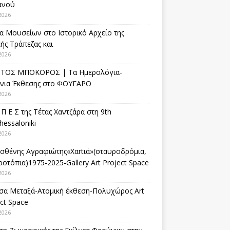
ανού
2026
α Μουσείων στο Ιστορικό Αρχείο της
ής Τράπεζας και
2026
ΤΟΣ ΜΠΟΚΟΡΟΣ | Τα Ημερολόγια-
ίνια Έκθεσης στο ΦΟΥΓΑΡΟ
2026
 Π Ε Σ της Τέτας Χαντζάρα στη 9th
hessaloniki
2026
σθένης Αγραφιώτης«Xαrtιά»(σταυροδρόμια,
οτόπια)1975-2025-Gallery Art Project Space
2026
σα Μεταξά-Ατομική έκθεση-Πολυχώρος Art
ct Space
2026