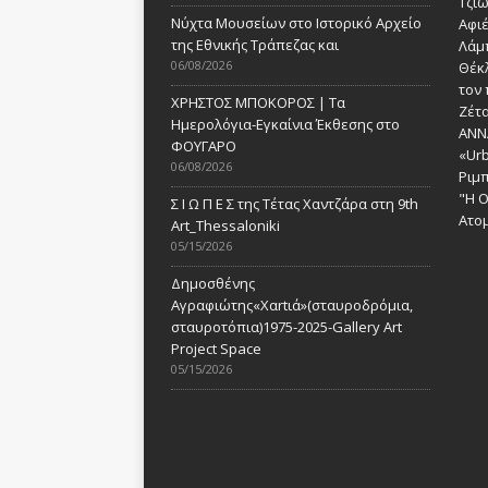
Τζι
Νύχτα Μουσείων στο Ιστορικό Αρχείο
Αφι
της Εθνικής Τράπεζας και
Λάμ
06/08/2026
Θέκ
τον 
ΧΡΗΣΤΟΣ ΜΠΟΚΟΡΟΣ | Τα
Ζέτα
Ημερολόγια-Εγκαίνια Έκθεσης στο
ANN
ΦΟΥΓΑΡΟ
«Urb
06/08/2026
Ριμ
"Η Ο
Σ Ι Ω Π Ε Σ της Τέτας Χαντζάρα στη 9th
Ατομ
Art_Thessaloniki
05/15/2026
Δημοσθένης
Αγραφιώτης«Xαrtιά»(σταυροδρόμια,
σταυροτόπια)1975-2025-Gallery Art
Project Space
05/15/2026