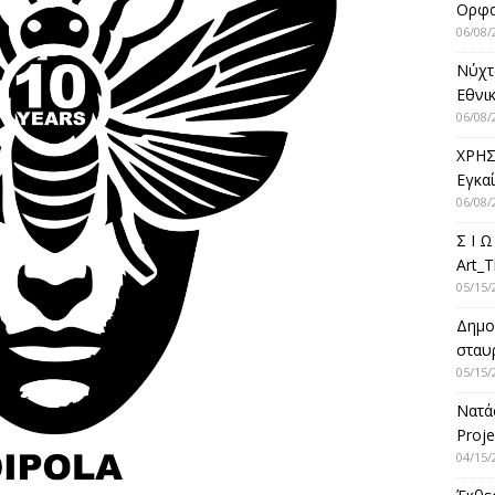
Ορφ
06/08/
Νύχτ
Εθνικ
06/08/
ΧΡΗΣ
Εγκα
06/08/
Σ Ι Ω
Art_T
05/15/
Δημο
σταυρ
05/15/
Νατά
Proje
04/15/