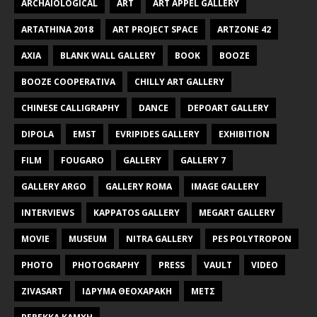
ARCHAIOLOGICAL
ART
ART APPEL GALLERY
ARTATHINA 2018
ART PROJECT SPACE
ARTZONE 42
AXIA
BLANK WALL GALLERY
BOOK
BOOZE
BOOZE COOPERATIVA
CHILLY ART GALLERY
CHINESE CALLIGRAPHY
DANCE
DEPOART GALLERY
DIPOLA
EMST
EVRIPIDES GALLERY
EXHIBITION
FILM
FOUGARO
GALLERY
GALLERY 7
GALLERY ARGO
GALLERY ROMA
IMAGE GALLERY
INTERVIEWS
KAPPATOS GALLERY
MEGART GALLERY
MOVIE
MUSEUM
NITRA GALLERY
PES POLYTROPON
PHOTO
PHOTOGRAPHY
PRESS
VAULT
VIDEO
ZIVASART
ΙΔΡΥΜΑ ΘΕΟΧΑΡΑΚΗ
ΜΕΤΣ