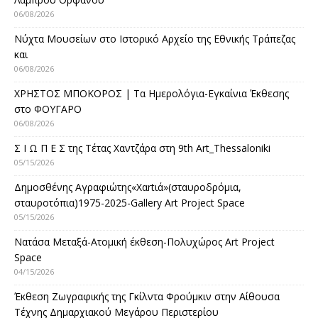
06/08/2026
Νύχτα Μουσείων στο Ιστορικό Αρχείο της Εθνικής Τράπεζας
και
06/08/2026
ΧΡΗΣΤΟΣ ΜΠΟΚΟΡΟΣ | Τα Ημερολόγια-Εγκαίνια Έκθεσης
στο ΦΟΥΓΑΡΟ
06/08/2026
Σ Ι Ω Π Ε Σ της Τέτας Χαντζάρα στη 9th Art_Thessaloniki
05/15/2026
Δημοσθένης Αγραφιώτης«Xαrtιά»(σταυροδρόμια,
σταυροτόπια)1975-2025-Gallery Art Project Space
05/15/2026
Νατάσα Μεταξά-Ατομική έκθεση-Πολυχώρος Art Project
Space
04/15/2026
Έκθεση Ζωγραφικής της Γκίλντα Φρούμκιν στην Αίθουσα
Τέχνης Δημαρχιακού Μεγάρου Περιστερίου