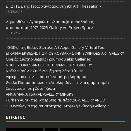
Σ Ι Ω Π Ε Σ της Τέτας Χαντζάρα στη 9th Art_Thessaloniki
05/15/2026
Δημοσθένης Αγραφιώτης«Xαrtιά»(σταυροδρόμια,
σταυροτόπια)1975-2025-Gallery Art Project Space
05/15/2026
“GODs” της Βίβιαν Ζώταλη-Art Appel Gallery-Virtual Tour
ΕΓΚΑΙΝΙΑ ΕΚΘΕΣΗΣ ΓΙΩΡΓΟΥ ΚΟΥΒΑΚΗ ΣΤΗΝ EVRIPIDES ART GALLERY
Θωμάς Διώτης-Digging /Zoumboulakis Galleries
NUDE STORIES-ΑRT EXHIBITION-MEGART GALLERY
Ντέλλα Ρούνικ-Συνέντευξη στη Ζέτα Τζιώτη
Αφιέρωμα στον εικαστικό Δημήτρη Λάμπρου
Θέκλα Παπαδοπούλου: «Απολαμβάνω τον πειραματισμό»
Συνέντευξη στη Ζέτα Τζιώτη
ANNA MARIA TSAKALI-GALLERY MINSKY
«Urban Aura» της Κατερίνας Ριμπάτσιου-GALLERY ARGO
"Η Οντολογία της Ρευστότητας" Ατομική έκθεση-Gallery 7
ΕΤΙΚΈΤΕΣ