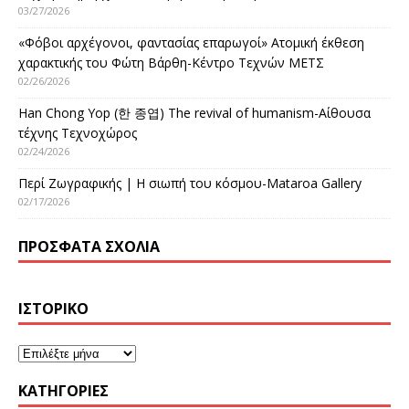
03/27/2026
«Φόβοι αρχέγονοι, φαντασίας επαρωγοί» Ατομική έκθεση
χαρακτικής του Φώτη Βάρθη-Κέντρο Τεχνών ΜΕΤΣ
02/26/2026
Han Chong Yop (한 종엽) The revival of humanism-Αίθουσα
τέχνης Τεχνοχώρος
02/24/2026
Περί Ζωγραφικής | Η σιωπή του κόσμου-Mataroa Gallery
02/17/2026
ΠΡΌΣΦΑΤΑ ΣΧΌΛΙΑ
ΙΣΤΟΡΙΚΌ
KΑΤΗΓΟΡΊΕΣ