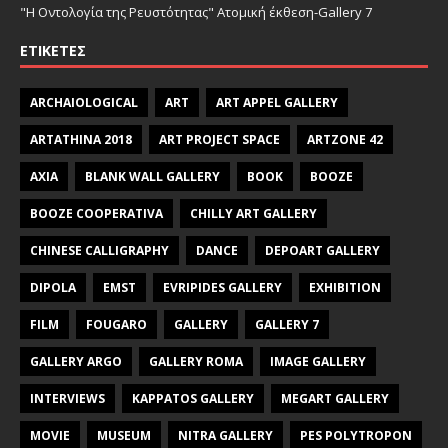
"Η Οντολογία της Ρευστότητας" Ατομική έκθεση-Gallery 7
ΕΤΙΚΈΤΕΣ
ARCHAIOLOGICAL
ART
ART APPEL GALLERY
ARTATHINA 2018
ART PROJECT SPACE
ARTZONE 42
AXIA
BLANK WALL GALLERY
BOOK
BOOZE
BOOZE COOPERATIVA
CHILLY ART GALLERY
CHINESE CALLIGRAPHY
DANCE
DEPOART GALLERY
DIPOLA
EMST
EVRIPIDES GALLERY
EXHIBITION
FILM
FOUGARO
GALLERY
GALLERY 7
GALLERY ARGO
GALLERY ROMA
IMAGE GALLERY
INTERVIEWS
KAPPATOS GALLERY
MEGART GALLERY
MOVIE
MUSEUM
NITRA GALLERY
PES POLYTROPON