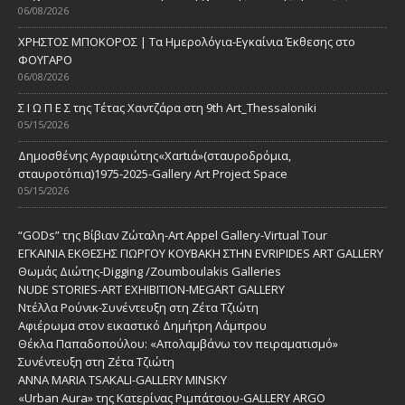
06/08/2026
ΧΡΗΣΤΟΣ ΜΠΟΚΟΡΟΣ | Τα Ημερολόγια-Εγκαίνια Έκθεσης στο
ΦΟΥΓΑΡΟ
06/08/2026
Σ Ι Ω Π Ε Σ της Τέτας Χαντζάρα στη 9th Art_Thessaloniki
05/15/2026
Δημοσθένης Αγραφιώτης«Xαrtιά»(σταυροδρόμια,
σταυροτόπια)1975-2025-Gallery Art Project Space
05/15/2026
“GODs” της Βίβιαν Ζώταλη-Art Appel Gallery-Virtual Tour
ΕΓΚΑΙΝΙΑ ΕΚΘΕΣΗΣ ΓΙΩΡΓΟΥ ΚΟΥΒΑΚΗ ΣΤΗΝ EVRIPIDES ART GALLERY
Θωμάς Διώτης-Digging /Zoumboulakis Galleries
NUDE STORIES-ΑRT EXHIBITION-MEGART GALLERY
Ντέλλα Ρούνικ-Συνέντευξη στη Ζέτα Τζιώτη
Αφιέρωμα στον εικαστικό Δημήτρη Λάμπρου
Θέκλα Παπαδοπούλου: «Απολαμβάνω τον πειραματισμό»
Συνέντευξη στη Ζέτα Τζιώτη
ANNA MARIA TSAKALI-GALLERY MINSKY
«Urban Aura» της Κατερίνας Ριμπάτσιου-GALLERY ARGO