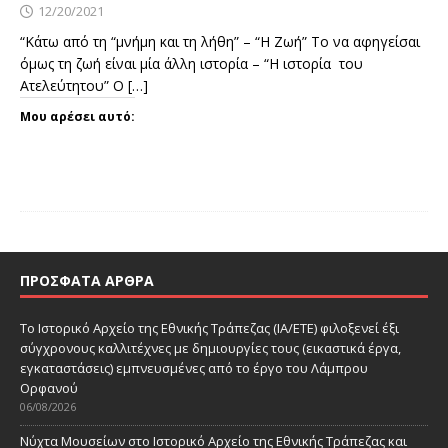
12/20/2021
“Κάτω από τη “μνήμη και τη λήθη” – “Η Ζωή” Το να αφηγείσαι
όμως τη ζωή είναι μία άλλη ιστορία – “Η ιστορία του
Ατελεύτητου” Ο
[…]
Μου αρέσει αυτό:
ΠΡΌΣΦΑΤΑ ΆΡΘΡΑ
Το Ιστορικό Αρχείο της Εθνικής Τράπεζας (ΙΑ/ΕΤΕ) φιλοξενεί έξι
σύγχρονους καλλιτέχνες με δημιουργίες τους (εικαστικά έργα,
εγκαταστάσεις) εμπνευσμένες από το έργο του Λάμπρου
Ορφανού
06/08/2026
Νύχτα Μουσείων στο Ιστορικό Αρχείο της Εθνικής Τράπεζας και