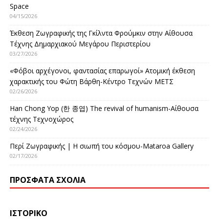
Space
04/15/2026
Έκθεση Ζωγραφικής της Γκίλντα Φρούμκιν στην Αίθουσα
Τέχνης Δημαρχιακού Μεγάρου Περιστερίου
03/27/2026
«Φόβοι αρχέγονοι, φαντασίας επαρωγοί» Ατομική έκθεση
χαρακτικής του Φώτη Βάρθη-Κέντρο Τεχνών ΜΕΤΣ
02/26/2026
Han Chong Yop (한 종엽) The revival of humanism-Αίθουσα
τέχνης Τεχνοχώρος
02/24/2026
Περί Ζωγραφικής | Η σιωπή του κόσμου-Mataroa Gallery
02/17/2026
ΠΡΌΣΦΑΤΑ ΣΧΌΛΙΑ
ΙΣΤΟΡΙΚΌ