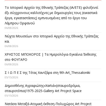
Το Ιστορικό Αρχείο της Εθνικής Τράπεζας (ΙΑ/ΕΤΕ) φιλοξενεί
έξι σύγχρονους καλλιτέχνες με δημιουργίες τους (εικαστικά
έργα, εγκαταστάσεις) εμπνευσμένες από το έργο του
Λάμπρου Ορφανού
06/08/2026
Νύχτα Μουσείων στο Ιστορικό Αρχείο της Εθνικής Τράπεζας
και
06/08/2026
ΧΡΗΣΤΟΣ ΜΠΟΚΟΡΟΣ | Τα Ημερολόγια-Εγκαίνια Έκθεσης
στο ΦΟΥΓΑΡΟ
06/08/2026
Σ Ι Ω Π Ε Σ της Τέτας Χαντζάρα στη 9th Art_Thessaloniki
05/15/2026
Δημοσθένης Αγραφιώτης«Xαrtιά»(σταυροδρόμια,
σταυροτόπια)1975-2025-Gallery Art Project Space
05/15/2026
Νατάσα Μεταξά-Ατομική έκθεση-Πολυχώρος Art Project