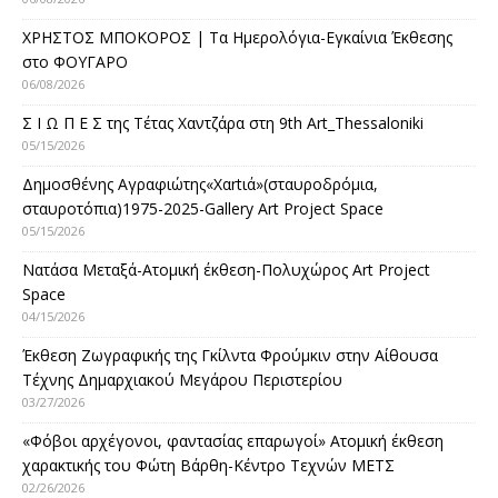
ΧΡΗΣΤΟΣ ΜΠΟΚΟΡΟΣ | Τα Ημερολόγια-Εγκαίνια Έκθεσης
στο ΦΟΥΓΑΡΟ
06/08/2026
Σ Ι Ω Π Ε Σ της Τέτας Χαντζάρα στη 9th Art_Thessaloniki
05/15/2026
Δημοσθένης Αγραφιώτης«Xαrtιά»(σταυροδρόμια,
σταυροτόπια)1975-2025-Gallery Art Project Space
05/15/2026
Νατάσα Μεταξά-Ατομική έκθεση-Πολυχώρος Art Project
Space
04/15/2026
Έκθεση Ζωγραφικής της Γκίλντα Φρούμκιν στην Αίθουσα
Τέχνης Δημαρχιακού Μεγάρου Περιστερίου
03/27/2026
«Φόβοι αρχέγονοι, φαντασίας επαρωγοί» Ατομική έκθεση
χαρακτικής του Φώτη Βάρθη-Κέντρο Τεχνών ΜΕΤΣ
02/26/2026