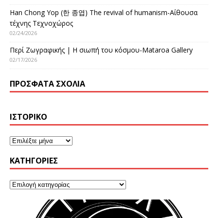
Han Chong Yop (한 종엽) The revival of humanism-Αίθουσα
τέχνης Τεχνοχώρος
02/24/2026
Περί Ζωγραφικής | Η σιωπή του κόσμου-Mataroa Gallery
02/17/2026
ΠΡΌΣΦΑΤΑ ΣΧΌΛΙΑ
ΙΣΤΟΡΙΚΌ
KΑΤΗΓΟΡΊΕΣ