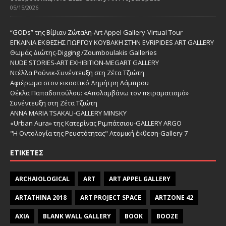
05/15/2026
“GODs” της Βίβιαν Ζώταλη-Art Appel Gallery-Virtual Tour
ΕΓΚΑΙΝΙΑ ΕΚΘΕΣΗΣ ΓΙΩΡΓΟΥ ΚΟΥΒΑΚΗ ΣΤΗΝ EVRIPIDES ART GALLERY
Θωμάς Διώτης-Digging /Zoumboulakis Galleries
NUDE STORIES-ΑRT EXHIBITION-MEGART GALLERY
Ντέλλα Ρούνικ-Συνέντευξη στη Ζέτα Τζιώτη
Αφιέρωμα στον εικαστικό Δημήτρη Λάμπρου
Θέκλα Παπαδοπούλου: «Απολαμβάνω τον πειραματισμό»
Συνέντευξη στη Ζέτα Τζιώτη
ANNA MARIA TSAKALI-GALLERY MINSKY
«Urban Aura» της Κατερίνας Ριμπάτσιου-GALLERY ARGO
"Η Οντολογία της Ρευστότητας" Ατομική έκθεση-Gallery 7
ΕΤΙΚΈΤΕΣ
ARCHAIOLOGICAL
ART
ART APPEL GALLERY
ARTATHINA 2018
ART PROJECT SPACE
ARTZONE 42
AXIA
BLANK WALL GALLERY
BOOK
BOOZE