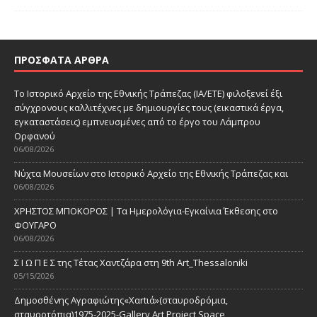
ΠΡΌΣΦΑΤΑ ΆΡΘΡΑ
Το Ιστορικό Αρχείο της Εθνικής Τράπεζας (ΙΑ/ΕΤΕ) φιλοξενεί έξι
σύγχρονους καλλιτέχνες με δημιουργίες τους (εικαστικά έργα,
εγκαταστάσεις) εμπνευσμένες από το έργο του Λάμπρου
Ορφανού
06/08/2026
Νύχτα Μουσείων στο Ιστορικό Αρχείο της Εθνικής Τράπεζας και
06/08/2026
ΧΡΗΣΤΟΣ ΜΠΟΚΟΡΟΣ | Τα Ημερολόγια-Εγκαίνια Έκθεσης στο
ΦΟΥΓΑΡΟ
06/08/2026
Σ Ι Ω Π Ε Σ της Τέτας Χαντζάρα στη 9th Art_Thessaloniki
05/15/2026
Δημοσθένης Αγραφιώτης«Xαrtιά»(σταυροδρόμια,
σταυροτόπια)1975-2025-Gallery Art Project Space