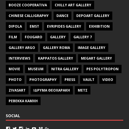
BOOZE COOPERATIVA
CHILLY ART GALLERY
CHINESE CALLIGRAPHY
DANCE
DEPOART GALLERY
DIPOLA
EMST
EVRIPIDES GALLERY
EXHIBITION
FILM
FOUGARO
GALLERY
GALLERY 7
GALLERY ARGO
GALLERY ROMA
IMAGE GALLERY
INTERVIEWS
KAPPATOS GALLERY
MEGART GALLERY
MOVIE
MUSEUM
NITRA GALLERY
PES POLYTROPON
PHOTO
PHOTOGRAPHY
PRESS
VAULT
VIDEO
ZIVASART
ΙΔΡΥΜΑ ΘΕΟΧΑΡΑΚΗ
ΜΕΤΣ
ΡΕΒΕΚΚΑ ΚΑΜΧΗ
SOCIAL