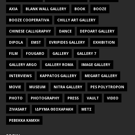
AXIA
BLANK WALL GALLERY
BOOK
BOOZE
BOOZE COOPERATIVA
CHILLY ART GALLERY
CHINESE CALLIGRAPHY
DANCE
DEPOART GALLERY
DIPOLA
EMST
EVRIPIDES GALLERY
EXHIBITION
FILM
FOUGARO
GALLERY
GALLERY 7
GALLERY ARGO
GALLERY ROMA
IMAGE GALLERY
INTERVIEWS
KAPPATOS GALLERY
MEGART GALLERY
MOVIE
MUSEUM
NITRA GALLERY
PES POLYTROPON
PHOTO
PHOTOGRAPHY
PRESS
VAULT
VIDEO
ZIVASART
ΙΔΡΥΜΑ ΘΕΟΧΑΡΑΚΗ
ΜΕΤΣ
ΡΕΒΕΚΚΑ ΚΑΜΧΗ