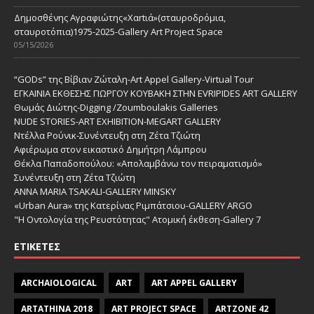
Δημοσθένης Αγραφιώτης«Xαrtιά»(σταυροδρόμια,
σταυροτόπια)1975-2025-Gallery Art Project Space
05/15/2026
“GODs” της Βίβιαν Ζώταλη-Art Appel Gallery-Virtual Tour
ΕΓΚΑΙΝΙΑ ΕΚΘΕΣΗΣ ΓΙΩΡΓΟΥ ΚΟΥΒΑΚΗ ΣΤΗΝ EVRIPIDES ART GALLERY
Θωμάς Διώτης-Digging /Zoumboulakis Galleries
NUDE STORIES-ΑRT EXHIBITION-MEGART GALLERY
Ντέλλα Ρούνικ-Συνέντευξη στη Ζέτα Τζιώτη
Αφιέρωμα στον εικαστικό Δημήτρη Λάμπρου
Θέκλα Παπαδοπούλου: «Απολαμβάνω τον πειραματισμό»
Συνέντευξη στη Ζέτα Τζιώτη
ANNA MARIA TSAKALI-GALLERY MINSKY
«Urban Aura» της Κατερίνας Ριμπάτσιου-GALLERY ARGO
"Η Οντολογία της Ρευστότητας" Ατομική έκθεση-Gallery 7
ΕΤΙΚΈΤΕΣ
ARCHAIOLOGICAL
ART
ART APPEL GALLERY
ARTATHINA 2018
ART PROJECT SPACE
ARTZONE 42