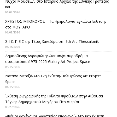
Νύχτα Μουσείων στο Ιστορικό Αρχείο της Εθνικής Τράπεζας
και
06/08/2026
ΧΡΗΣΤΟΣ ΜΠΟΚΟΡΟΣ | Τα Ημερολόγια-Εγκαίνια Έκθεσης
στο ΦΟΥΓΑΡΟ
06/08/2026
Σ Ι Ω Π Ε Σ της Τέτας Χαντζάρα στη 9th Art_Thessaloniki
05/15/2026
Δημοσθένης Αγραφιώτης«Xαrtιά»(σταυροδρόμια,
σταυροτόπια)1975-2025-Gallery Art Project Space
05/15/2026
Νατάσα Μεταξά-Ατομική έκθεση-Πολυχώρος Art Project
Space
04/15/2026
Έκθεση Ζωγραφικής της Γκίλντα Φρούμκιν στην Αίθουσα
Τέχνης Δημαρχιακού Μεγάρου Περιστερίου
03/27/2026
«Φόβοι αρχέγονοι, φαντασίας επαρωγοί» Ατομική έκθεση