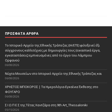
ΠΡΌΣΦΑΤΑ ΆΡΘΡΑ
Το Ιστορικό Αρχείο της Εθνικής Τράπεζας (ΙΑ/ΕΤΕ) φιλοξενεί έξι
σύγχρονους καλλιτέχνες με δημιουργίες τους (εικαστικά έργα,
εγκαταστάσεις) εμπνευσμένες από το έργο του Λάμπρου
Ορφανού
06/08/2026
Νύχτα Μουσείων στο Ιστορικό Αρχείο της Εθνικής Τράπεζας και
06/08/2026
ΧΡΗΣΤΟΣ ΜΠΟΚΟΡΟΣ | Τα Ημερολόγια-Εγκαίνια Έκθεσης στο
ΦΟΥΓΑΡΟ
06/08/2026
Σ Ι Ω Π Ε Σ της Τέτας Χαντζάρα στη 9th Art_Thessaloniki
05/15/2026