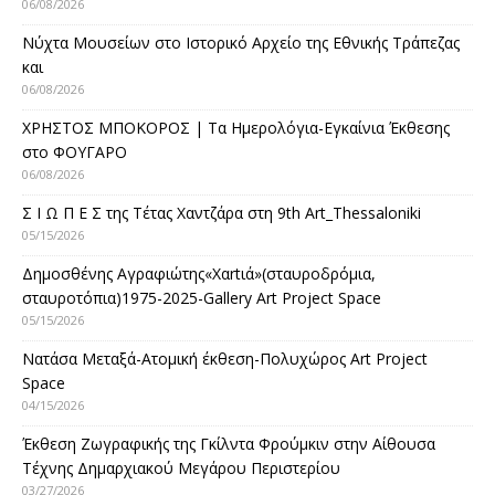
06/08/2026
Νύχτα Μουσείων στο Ιστορικό Αρχείο της Εθνικής Τράπεζας
και
06/08/2026
ΧΡΗΣΤΟΣ ΜΠΟΚΟΡΟΣ | Τα Ημερολόγια-Εγκαίνια Έκθεσης
στο ΦΟΥΓΑΡΟ
06/08/2026
Σ Ι Ω Π Ε Σ της Τέτας Χαντζάρα στη 9th Art_Thessaloniki
05/15/2026
Δημοσθένης Αγραφιώτης«Xαrtιά»(σταυροδρόμια,
σταυροτόπια)1975-2025-Gallery Art Project Space
05/15/2026
Νατάσα Μεταξά-Ατομική έκθεση-Πολυχώρος Art Project
Space
04/15/2026
Έκθεση Ζωγραφικής της Γκίλντα Φρούμκιν στην Αίθουσα
Τέχνης Δημαρχιακού Μεγάρου Περιστερίου
03/27/2026