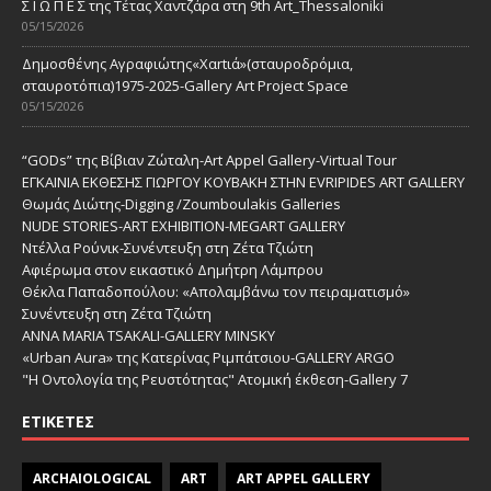
Σ Ι Ω Π Ε Σ της Τέτας Χαντζάρα στη 9th Art_Thessaloniki
05/15/2026
Δημοσθένης Αγραφιώτης«Xαrtιά»(σταυροδρόμια,
σταυροτόπια)1975-2025-Gallery Art Project Space
05/15/2026
“GODs” της Βίβιαν Ζώταλη-Art Appel Gallery-Virtual Tour
ΕΓΚΑΙΝΙΑ ΕΚΘΕΣΗΣ ΓΙΩΡΓΟΥ ΚΟΥΒΑΚΗ ΣΤΗΝ EVRIPIDES ART GALLERY
Θωμάς Διώτης-Digging /Zoumboulakis Galleries
NUDE STORIES-ΑRT EXHIBITION-MEGART GALLERY
Ντέλλα Ρούνικ-Συνέντευξη στη Ζέτα Τζιώτη
Αφιέρωμα στον εικαστικό Δημήτρη Λάμπρου
Θέκλα Παπαδοπούλου: «Απολαμβάνω τον πειραματισμό»
Συνέντευξη στη Ζέτα Τζιώτη
ANNA MARIA TSAKALI-GALLERY MINSKY
«Urban Aura» της Κατερίνας Ριμπάτσιου-GALLERY ARGO
"Η Οντολογία της Ρευστότητας" Ατομική έκθεση-Gallery 7
ΕΤΙΚΈΤΕΣ
ARCHAIOLOGICAL
ART
ART APPEL GALLERY