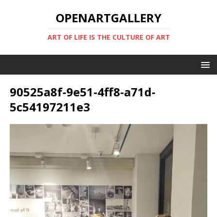
OPENARTGALLERY
ART OF LIFE IS THE CULTURE OF ART
90525a8f-9e51-4ff8-a71d-
5c54197211e3