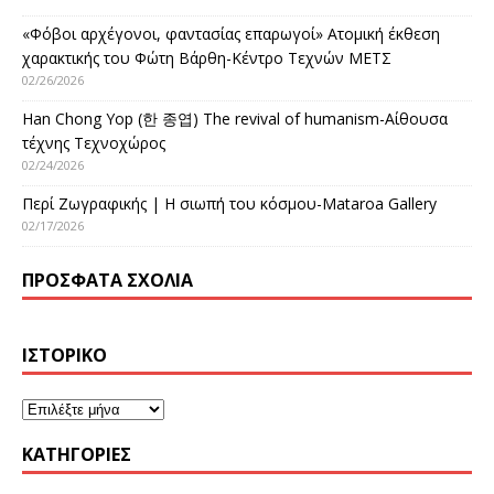
«Φόβοι αρχέγονοι, φαντασίας επαρωγοί» Ατομική έκθεση
χαρακτικής του Φώτη Βάρθη-Κέντρο Τεχνών ΜΕΤΣ
02/26/2026
Han Chong Yop (한 종엽) The revival of humanism-Αίθουσα
τέχνης Τεχνοχώρος
02/24/2026
Περί Ζωγραφικής | Η σιωπή του κόσμου-Mataroa Gallery
02/17/2026
ΠΡΌΣΦΑΤΑ ΣΧΌΛΙΑ
ΙΣΤΟΡΙΚΌ
KΑΤΗΓΟΡΊΕΣ