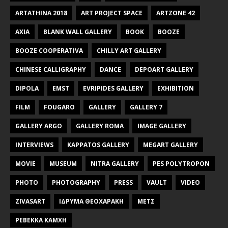
ARTATHINA 2018
ART PROJECT SPACE
ARTZONE 42
AXIA
BLANK WALL GALLERY
BOOK
BOOZE
BOOZE COOPERATIVA
CHILLY ART GALLERY
CHINESE CALLIGRAPHY
DANCE
DEPOART GALLERY
DIPOLA
EMST
EVRIPIDES GALLERY
EXHIBITION
FILM
FOUGARO
GALLERY
GALLERY 7
GALLERY ARGO
GALLERY ROMA
IMAGE GALLERY
INTERVIEWS
KAPPATOS GALLERY
MEGART GALLERY
MOVIE
MUSEUM
NITRA GALLERY
PES POLYTROPON
PHOTO
PHOTOGRAPHY
PRESS
VAULT
VIDEO
ZIVASART
ΙΔΡΥΜΑ ΘΕΟΧΑΡΑΚΗ
ΜΕΤΣ
ΡΕΒΕΚΚΑ ΚΑΜΧΗ