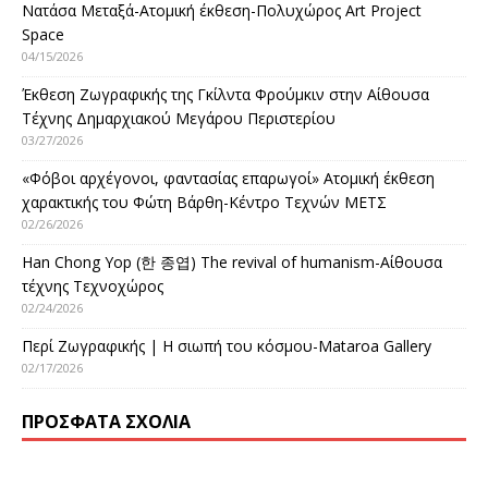
Νατάσα Μεταξά-Ατομική έκθεση-Πολυχώρος Art Project
Space
04/15/2026
Έκθεση Ζωγραφικής της Γκίλντα Φρούμκιν στην Αίθουσα
Τέχνης Δημαρχιακού Μεγάρου Περιστερίου
03/27/2026
«Φόβοι αρχέγονοι, φαντασίας επαρωγοί» Ατομική έκθεση
χαρακτικής του Φώτη Βάρθη-Κέντρο Τεχνών ΜΕΤΣ
02/26/2026
Han Chong Yop (한 종엽) The revival of humanism-Αίθουσα
τέχνης Τεχνοχώρος
02/24/2026
Περί Ζωγραφικής | Η σιωπή του κόσμου-Mataroa Gallery
02/17/2026
ΠΡΌΣΦΑΤΑ ΣΧΌΛΙΑ