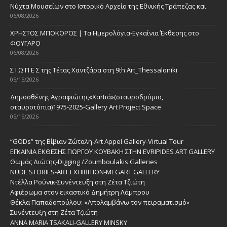
Νύχτα Μουσείων στο Ιστορικό Αρχείο της Εθνικής Τράπεζας και
06/08/2026
ΧΡΗΣΤΟΣ ΜΠΟΚΟΡΟΣ | Τα Ημερολόγια-Εγκαίνια Έκθεσης στο
ΦΟΥΓΑΡΟ
06/08/2026
Σ Ι Ω Π Ε Σ της Τέτας Χαντζάρα στη 9th Art_Thessaloniki
05/15/2026
Δημοσθένης Αγραφιώτης«Xαrtιά»(σταυροδρόμια,
σταυροτόπια)1975-2025-Gallery Art Project Space
05/15/2026
“GODs” της Βίβιαν Ζώταλη-Art Appel Gallery-Virtual Tour
ΕΓΚΑΙΝΙΑ ΕΚΘΕΣΗΣ ΓΙΩΡΓΟΥ ΚΟΥΒΑΚΗ ΣΤΗΝ EVRIPIDES ART GALLERY
Θωμάς Διώτης-Digging /Zoumboulakis Galleries
NUDE STORIES-ΑRT EXHIBITION-MEGART GALLERY
Ντέλλα Ρούνικ-Συνέντευξη στη Ζέτα Τζιώτη
Αφιέρωμα στον εικαστικό Δημήτρη Λάμπρου
Θέκλα Παπαδοπούλου: «Απολαμβάνω τον πειραματισμό»
Συνέντευξη στη Ζέτα Τζιώτη
ANNA MARIA TSAKALI-GALLERY MINSKY