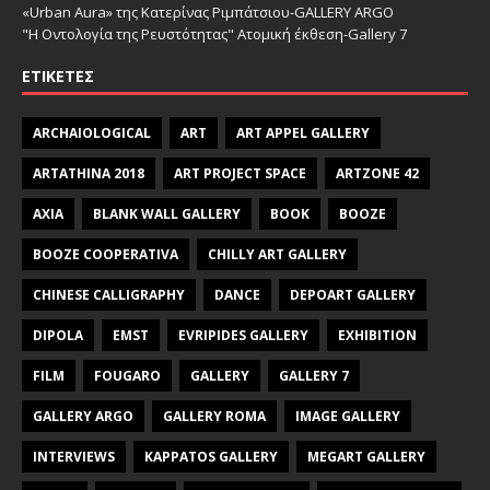
«Urban Aura» της Κατερίνας Ριμπάτσιου-GALLERY ARGO
"Η Οντολογία της Ρευστότητας" Ατομική έκθεση-Gallery 7
ΕΤΙΚΈΤΕΣ
ARCHAIOLOGICAL
ART
ART APPEL GALLERY
ARTATHINA 2018
ART PROJECT SPACE
ARTZONE 42
AXIA
BLANK WALL GALLERY
BOOK
BOOZE
BOOZE COOPERATIVA
CHILLY ART GALLERY
CHINESE CALLIGRAPHY
DANCE
DEPOART GALLERY
DIPOLA
EMST
EVRIPIDES GALLERY
EXHIBITION
FILM
FOUGARO
GALLERY
GALLERY 7
GALLERY ARGO
GALLERY ROMA
IMAGE GALLERY
INTERVIEWS
KAPPATOS GALLERY
MEGART GALLERY