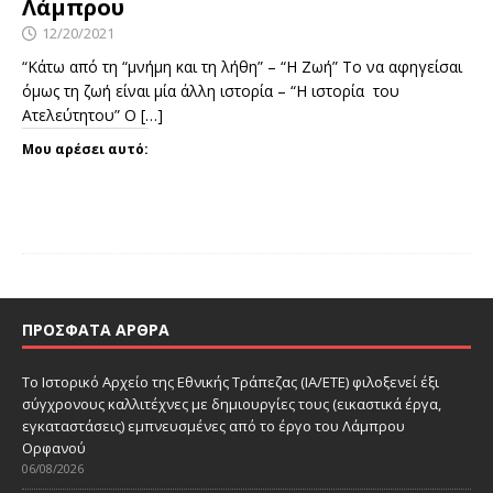
Λάμπρου
12/20/2021
“Κάτω από τη “μνήμη και τη λήθη” – “Η Ζωή” Το να αφηγείσαι
όμως τη ζωή είναι μία άλλη ιστορία – “Η ιστορία του
Ατελεύτητου” Ο
[…]
Μου αρέσει αυτό:
ΠΡΌΣΦΑΤΑ ΆΡΘΡΑ
Το Ιστορικό Αρχείο της Εθνικής Τράπεζας (ΙΑ/ΕΤΕ) φιλοξενεί έξι
σύγχρονους καλλιτέχνες με δημιουργίες τους (εικαστικά έργα,
εγκαταστάσεις) εμπνευσμένες από το έργο του Λάμπρου
Ορφανού
06/08/2026