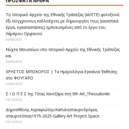
ΠΡΌΣΦΑΤΑ ΆΡΘΡΑ
Το Ιστορικό Αρχείο της Εθνικής Τράπεζας (ΙΑ/ΕΤΕ) φιλοξενεί
έξι σύγχρονους καλλιτέχνες με δημιουργίες τους (εικαστικά
έργα, εγκαταστάσεις) εμπνευσμένες από το έργο του
Λάμπρου Ορφανού
06/08/2026
Νύχτα Μουσείων στο Ιστορικό Αρχείο της Εθνικής Τράπεζας
και
06/08/2026
ΧΡΗΣΤΟΣ ΜΠΟΚΟΡΟΣ | Τα Ημερολόγια-Εγκαίνια Έκθεσης
στο ΦΟΥΓΑΡΟ
06/08/2026
Σ Ι Ω Π Ε Σ της Τέτας Χαντζάρα στη 9th Art_Thessaloniki
05/15/2026
Δημοσθένης Αγραφιώτης«Xαrtιά»(σταυροδρόμια,
σταυροτόπια)1975-2025-Gallery Art Project Space
05/15/2026