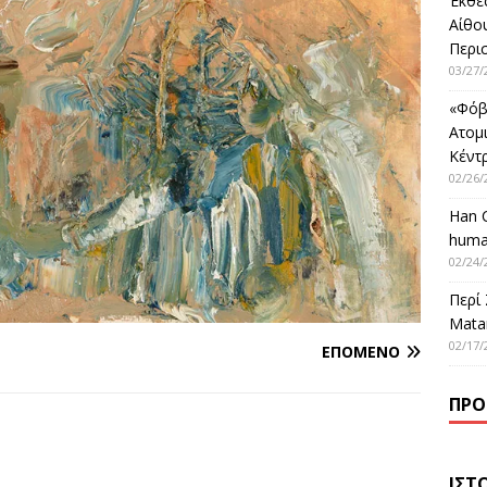
Έκθε
Αίθο
Περι
03/27/
«Φόβ
Ατομ
Κέντ
02/26/
Han 
huma
02/24/
Περί
Matar
02/17/
ΕΠΌΜΕΝΟ
ΠΡΌ
ΙΣΤ