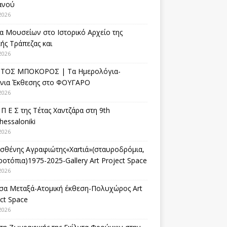
ανού
2026
α Μουσείων στο Ιστορικό Αρχείο της
ής Τράπεζας και
2026
ΤΟΣ ΜΠΟΚΟΡΟΣ | Τα Ημερολόγια-
ίνια Έκθεσης στο ΦΟΥΓΑΡΟ
2026
 Π Ε Σ της Τέτας Χαντζάρα στη 9th
hessaloniki
2026
σθένης Αγραφιώτης«Xαrtιά»(σταυροδρόμια,
οτόπια)1975-2025-Gallery Art Project Space
2026
σα Μεταξά-Ατομική έκθεση-Πολυχώρος Art
ct Space
2026