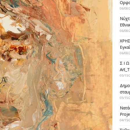
Ορφ
06/08/
Νύχτ
Εθνικ
06/08/
ΧΡΗΣ
Εγκα
06/08/
Σ Ι Ω
Art_T
05/15/
Δημο
σταυρ
05/15/
Νατά
Proje
04/15/