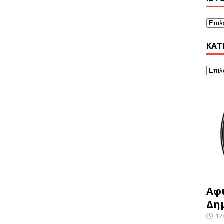
KΑΤ
Αφ
Δη
12