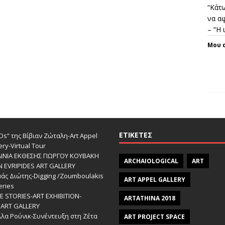
“Κάτω
να αφ
– “Η
Μου 
ΕΤΙΚΈΤΕΣ
s” της Βίβιαν Ζώταλη-Art Appel
ery-Virtual Tour
ΑΙΝΙΑ ΕΚΘΕΣΗΣ ΓΙΩΡΓΟΥ ΚΟΥΒΑΚΗ
ARCHAIOLOGICAL
ART
Ν EVRIPIDES ART GALLERY
άς Διώτης-Digging /Zoumboulakis
ART APPEL GALLERY
eries
 STORIES-ΑRT EXHIBITION-
ARTATHINA 2018
ART GALLERY
λα Ρούνικ-Συνέντευξη στη Ζέτα
ART PROJECT SPACE