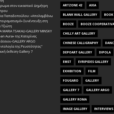
ώτη
ARTZONE 42
AXIA
έρωμα στον εικαστικό Δημήτρη
πρου
BLANK WALL GALLERY
BOOK
λα Παπαδοπούλου: «Απολαμβάνω
πειραματισμό» Συνέντευξη στη
BOOZE
BOOZE COOPERATIV
 Τζιώτη
A MARIA TSAKALI-GALLERY MINSKY
CHILLY ART GALLERY
an Aura» της Κατερίνας
πάτσιου-GALLERY ARGO
CHINESE CALLIGRAPHY
DANC
ντολογία της Ρευστότητας"
ική έκθεση-Gallery 7
DEPOART GALLERY
DIPOLA
EMST
EVRIPIDES GALLERY
EXHIBITION
FILM
FOUGARO
GALLERY
GALLERY 7
GALLERY ARGO
GALLERY ROMA
IMAGE GALLERY
INTERVIEWS