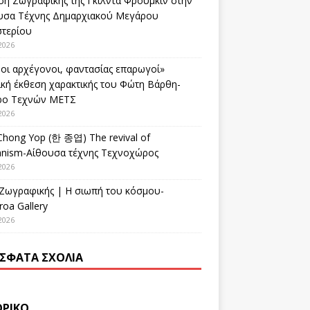
ση Ζωγραφικής της Γκίλντα Φρούμκιν στην
υσα Τέχνης Δημαρχιακού Μεγάρου
στερίου
2026
οι αρχέγονοι, φαντασίας επαρωγοί»
ική έκθεση χαρακτικής του Φώτη Βάρθη-
ρο Τεχνών ΜΕΤΣ
2026
Chong Yop (한 종엽) The revival of
nism-Αίθουσα τέχνης Τεχνοχώρος
2026
 Ζωγραφικής | Η σιωπή του κόσμου-
oa Gallery
2026
ΣΦΑΤΑ ΣΧΌΛΙΑ
ΟΡΙΚΌ