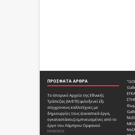
ΠΡΌΣΦΑΤΑ ΆΡΘΡΑ
“GOD
Gall
ΕΓΚ
Το Ιστορικό Αρχείο της Εθνικής
ΣΤΗ
Τράπεζας (ΙΑ/ΕΤΕ) φιλοξενεί έξι
Θωμ
σύγχρονους καλλιτέχνες με
Gall
δημιουργίες τους (εικαστικά έργα,
NUDE
εγκαταστάσεις) εμπνευσμένες από το
MEG
έργο του Λάμπρου Ορφανού
Ντέλ
06/08/2026