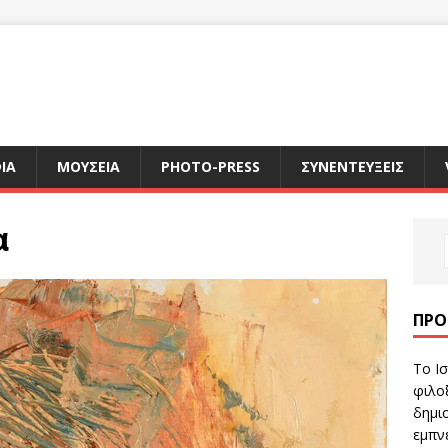
ΙΑ
ΜΟΥΣΕΙΑ
PHOTO-PRESS
ΣΥΝΕΝΤΕΥΞΕΙΣ
α
ΠΡΌ
Το Ισ
φιλοξ
δημιο
εμπν