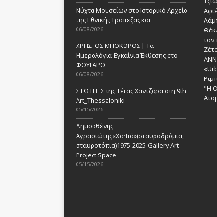
Τζι
Νύχτα Μουσείων στο Ιστορικό Αρχείο
Αφι
της Εθνικής Τράπεζας και
Λάμ
06/08/2026
Θέκ
τον 
ΧΡΗΣΤΟΣ ΜΠΟΚΟΡΟΣ | Τα
Ζέτα
Ημερολόγια-Εγκαίνια Έκθεσης στο
ANN
ΦΟΥΓΑΡΟ
«Urb
06/08/2026
Ριμ
"Η Ο
Σ Ι Ω Π Ε Σ της Τέτας Χαντζάρα στη 9th
Ατομ
Art_Thessaloniki
05/15/2026
Δημοσθένης
Αγραφιώτης«Xαrtιά»(σταυροδρόμια,
σταυροτόπια)1975-2025-Gallery Art
Project Space
05/15/2026