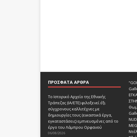
ΠΡΌΣΦΑΤΑ ΆΡΘΡΑ
“GOD
Gall
ΕΓΚ
Το Ιστορικό Αρχείο της Εθνικής
ΣΤΗ
Τράπεζας (ΙΑ/ΕΤΕ) φιλοξενεί έξι
Θωμ
σύγχρονους καλλιτέχνες με
Gall
δημιουργίες τους (εικαστικά έργα,
NUDE
εγκαταστάσεις) εμπνευσμένες από το
MEG
έργο του Λάμπρου Ορφανού
Ντέλ
06/08/2026