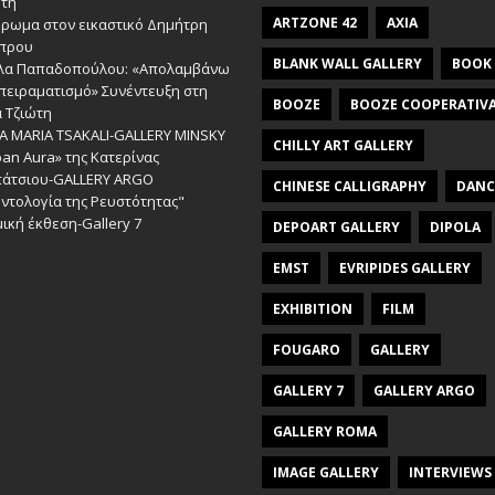
ώτη
ARTZONE 42
AXIA
έρωμα στον εικαστικό Δημήτρη
πρου
BLANK WALL GALLERY
BOOK
λα Παπαδοπούλου: «Απολαμβάνω
πειραματισμό» Συνέντευξη στη
BOOZE
BOOZE COOPERATIV
 Τζιώτη
A MARIA TSAKALI-GALLERY MINSKY
CHILLY ART GALLERY
an Aura» της Κατερίνας
πάτσιου-GALLERY ARGO
CHINESE CALLIGRAPHY
DANC
ντολογία της Ρευστότητας"
ική έκθεση-Gallery 7
DEPOART GALLERY
DIPOLA
EMST
EVRIPIDES GALLERY
EXHIBITION
FILM
FOUGARO
GALLERY
GALLERY 7
GALLERY ARGO
GALLERY ROMA
IMAGE GALLERY
INTERVIEWS