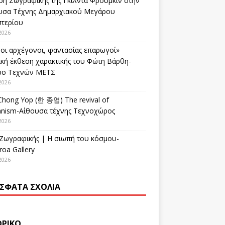
ση Ζωγραφικής της Γκίλντα Φρούμκιν στην
υσα Τέχνης Δημαρχιακού Μεγάρου
στερίου
2026
οι αρχέγονοι, φαντασίας επαρωγοί»
ική έκθεση χαρακτικής του Φώτη Βάρθη-
ρο Τεχνών ΜΕΤΣ
2026
Chong Yop (한 종엽) The revival of
nism-Αίθουσα τέχνης Τεχνοχώρος
2026
 Ζωγραφικής | Η σιωπή του κόσμου-
oa Gallery
2026
ΣΦΑΤΑ ΣΧΌΛΙΑ
ΟΡΙΚΌ