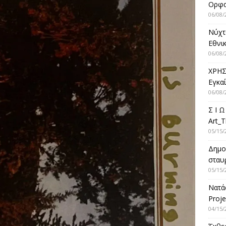
Ορφ
06/08/
Νύχτ
Εθνικ
06/08/
ΧΡΗΣ
Εγκα
06/08/
Σ Ι Ω
Art_T
05/15/
Δημο
σταυρ
05/15/
Νατά
Proje
04/15/