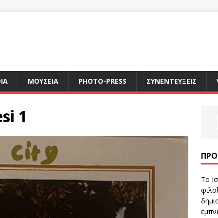
ΙΑ
ΜΟΥΣΕΙΑ
PHOTO-PRESS
ΣΥΝΕΝΤΕΥΞΕΙΣ
si 1
ΠΡΌ
Το Ισ
φιλοξ
δημιο
εμπν