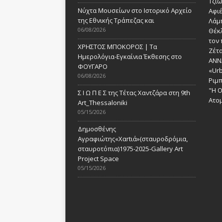
Τζι
Νύχτα Μουσείων στο Ιστορικό Αρχείο
Αφι
της Εθνικής Τράπεζας και
Λάμ
06/08/2026
Θέκ
τον 
ΧΡΗΣΤΟΣ ΜΠΟΚΟΡΟΣ | Τα
Ζέτα
Ημερολόγια-Εγκαίνια Έκθεσης στο
ANN
ΦΟΥΓΑΡΟ
«Urb
06/08/2026
Ριμ
"Η Ο
Σ Ι Ω Π Ε Σ της Τέτας Χαντζάρα στη 9th
Ατομ
Art_Thessaloniki
05/15/2026
Δημοσθένης
Αγραφιώτης«Xαrtιά»(σταυροδρόμια,
σταυροτόπια)1975-2025-Gallery Art
Project Space
05/15/2026