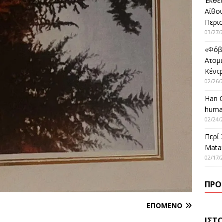
Έκθε
Αίθο
Περι
03/27/
«Φόβ
Ατομ
Κέντ
02/26/
Han 
huma
02/24/
Περί
Matar
02/17/
ΠΡΌ
ΕΠΌΜΕΝΟ
ΙΣΤ