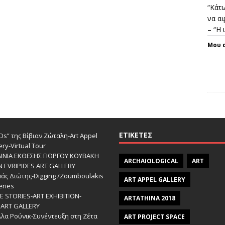
“Κάτω
να αφ
– “Η
Μου 
ΕΤΙΚΈΤΕΣ
s” της Βίβιαν Ζώταλη-Art Appel
ery-Virtual Tour
ΑΙΝΙΑ ΕΚΘΕΣΗΣ ΓΙΩΡΓΟΥ ΚΟΥΒΑΚΗ
ARCHAIOLOGICAL
ART
Ν EVRIPIDES ART GALLERY
άς Διώτης-Digging /Zoumboulakis
ART APPEL GALLERY
eries
 STORIES-ΑRT EXHIBITION-
ARTATHINA 2018
ART GALLERY
λα Ρούνικ-Συνέντευξη στη Ζέτα
ART PROJECT SPACE