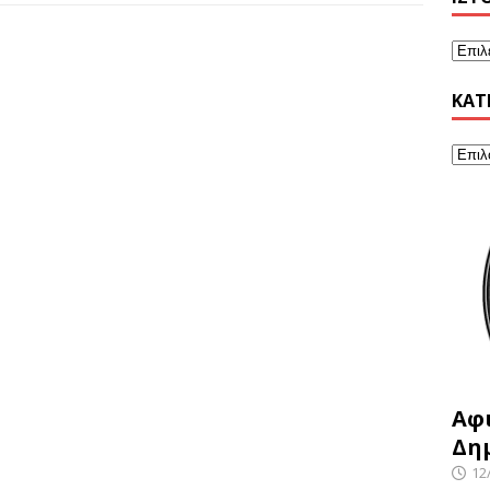
KΑΤ
Αφ
Δη
12