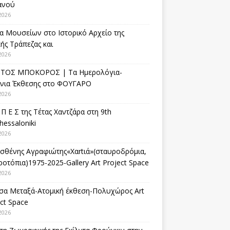
ανού
2026
α Μουσείων στο Ιστορικό Αρχείο της
ής Τράπεζας και
2026
ΤΟΣ ΜΠΟΚΟΡΟΣ | Τα Ημερολόγια-
ίνια Έκθεσης στο ΦΟΥΓΑΡΟ
2026
 Π Ε Σ της Τέτας Χαντζάρα στη 9th
hessaloniki
2026
σθένης Αγραφιώτης«Xαrtιά»(σταυροδρόμια,
οτόπια)1975-2025-Gallery Art Project Space
2026
σα Μεταξά-Ατομική έκθεση-Πολυχώρος Art
ct Space
2026