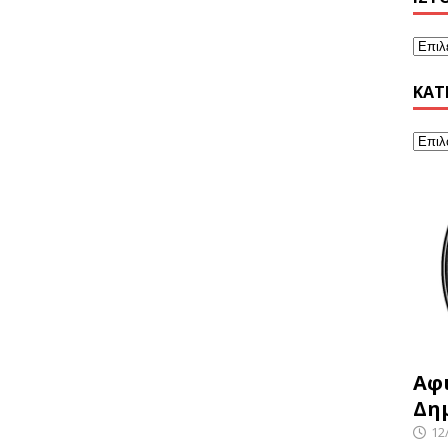
KΑΤ
Αφ
Δη
12