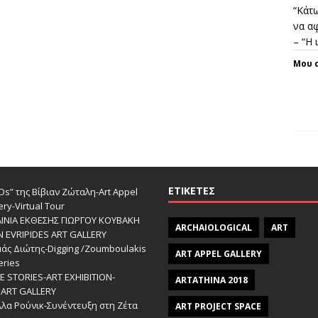
“Κάτω
να αφ
– “Η
Μου 
ΕΤΙΚΈΤΕΣ
s” της Βίβιαν Ζώταλη-Art Appel
ery-Virtual Tour
ΑΙΝΙΑ ΕΚΘΕΣΗΣ ΓΙΩΡΓΟΥ ΚΟΥΒΑΚΗ
ARCHAIOLOGICAL
ART
Ν EVRIPIDES ART GALLERY
άς Διώτης-Digging /Zoumboulakis
ART APPEL GALLERY
eries
 STORIES-ΑRT EXHIBITION-
ARTATHINA 2018
ART GALLERY
λα Ρούνικ-Συνέντευξη στη Ζέτα
ART PROJECT SPACE