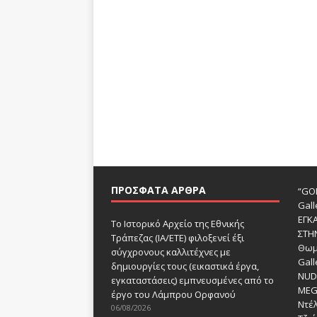
ΠΡΌΣΦΑΤΑ ΆΡΘΡΑ
“GOD
Gall
ΕΓΚ
Το Ιστορικό Αρχείο της Εθνικής
ΣΤΗ
Τράπεζας (ΙΑ/ΕΤΕ) φιλοξενεί έξι
Θωμ
σύγχρονους καλλιτέχνες με
Gall
δημιουργίες τους (εικαστικά έργα,
NUDE
εγκαταστάσεις) εμπνευσμένες από το
MEG
έργο του Λάμπρου Ορφανού
Ντέλ
06/08/2026