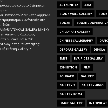
ώτη
ARTZONE 42
AXIA
έρωμα στον εικαστικό Δημήτρη
πρου
BLANK WALL GALLERY
BOOK
λα Παπαδοπούλου: «Απολαμβάνω
πειραματισμό» Συνέντευξη στη
BOOZE
BOOZE COOPERATIV
 Τζιώτη
A MARIA TSAKALI-GALLERY MINSKY
CHILLY ART GALLERY
an Aura» της Κατερίνας
πάτσιου-GALLERY ARGO
CHINESE CALLIGRAPHY
DANC
ντολογία της Ρευστότητας"
ική έκθεση-Gallery 7
DEPOART GALLERY
DIPOLA
EMST
EVRIPIDES GALLERY
EXHIBITION
FILM
FOUGARO
GALLERY
GALLERY 7
GALLERY ARGO
GALLERY ROMA
IMAGE GALLERY
INTERVIEWS