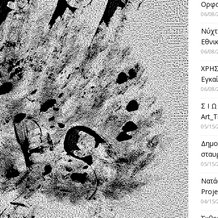
Ορφ
06/08/
Νύχτ
Εθνικ
06/08/
ΧΡΗΣ
Εγκα
06/08/
Σ Ι Ω
Art_T
05/15/
Δημο
σταυρ
05/15/
Νατά
Proje
04/15/