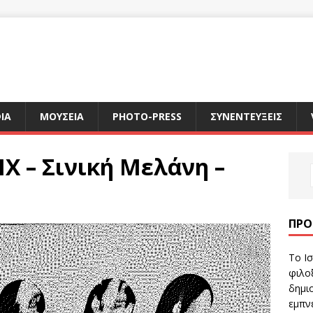
ΙΑ
ΜΟΥΣΕΙΑ
PHOTO-PRESS
ΣΥΝΕΝΤΕΥΞΕΙΣ
IX – Σινική Μελάνη –
ΠΡΌ
Το Ισ
φιλοξ
δημιο
εμπν