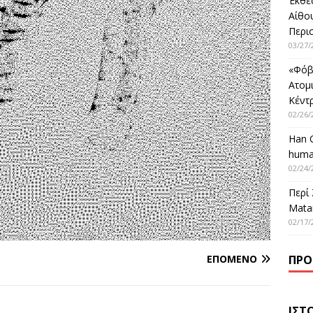
Έκθε
Αίθο
Περι
03/27/
«Φόβ
Ατομ
Κέντ
02/26/
Han 
huma
02/24/
Περί
Matar
02/17/
ΕΠΌΜΕΝΟ
ΠΡΌ
ΙΣΤ