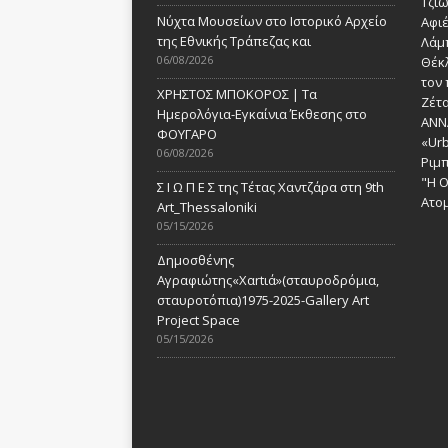
Τζι
Νύχτα Μουσείων στο Ιστορικό Αρχείο
Αφι
της Εθνικής Τράπεζας και
Λάμ
06/08/2026
Θέκ
τον 
ΧΡΗΣΤΟΣ ΜΠΟΚΟΡΟΣ | Τα
Ζέτα
Ημερολόγια-Εγκαίνια Έκθεσης στο
ANN
ΦΟΥΓΑΡΟ
«Urb
06/08/2026
Ριμ
"Η Ο
Σ Ι Ω Π Ε Σ της Τέτας Χαντζάρα στη 9th
Ατομ
Art_Thessaloniki
05/15/2026
Δημοσθένης
Αγραφιώτης«Xαrtιά»(σταυροδρόμια,
σταυροτόπια)1975-2025-Gallery Art
Project Space
05/15/2026