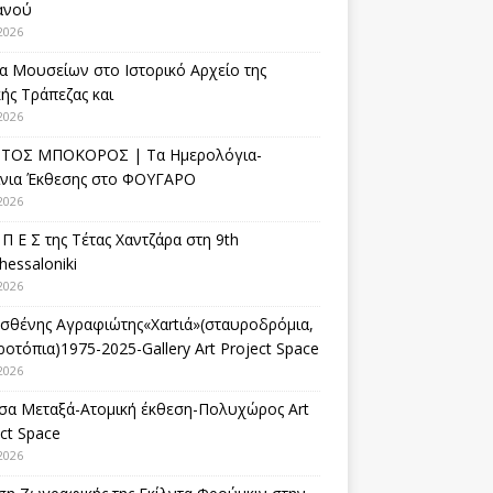
ανού
2026
α Μουσείων στο Ιστορικό Αρχείο της
ής Τράπεζας και
2026
ΤΟΣ ΜΠΟΚΟΡΟΣ | Τα Ημερολόγια-
ίνια Έκθεσης στο ΦΟΥΓΑΡΟ
2026
 Π Ε Σ της Τέτας Χαντζάρα στη 9th
hessaloniki
2026
σθένης Αγραφιώτης«Xαrtιά»(σταυροδρόμια,
οτόπια)1975-2025-Gallery Art Project Space
2026
σα Μεταξά-Ατομική έκθεση-Πολυχώρος Art
ct Space
2026