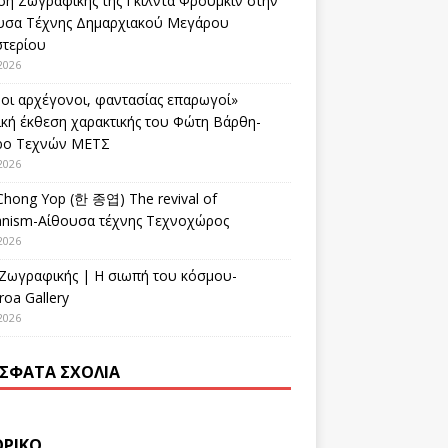
ση Ζωγραφικής της Γκίλντα Φρούμκιν στην
υσα Τέχνης Δημαρχιακού Μεγάρου
στερίου
2026
οι αρχέγονοι, φαντασίας επαρωγοί»
ική έκθεση χαρακτικής του Φώτη Βάρθη-
ρο Τεχνών ΜΕΤΣ
2026
Chong Yop (한 종엽) The revival of
nism-Αίθουσα τέχνης Τεχνοχώρος
2026
 Ζωγραφικής | Η σιωπή του κόσμου-
oa Gallery
2026
ΣΦΑΤΑ ΣΧΌΛΙΑ
ΟΡΙΚΌ