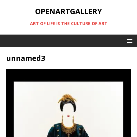
OPENARTGALLERY
ART OF LIFE IS THE CULTURE OF ART
unnamed3