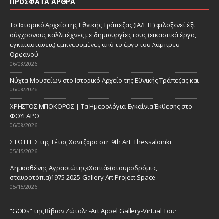
ΠΡΌΣΦΑΤΑ ΆΡΘΡΑ
Το Ιστορικό Αρχείο της Εθνικής Τράπεζας (ΙΑ/ΕΤΕ) φιλοξενεί έξι
σύγχρονους καλλιτέχνες με δημιουργίες τους (εικαστικά έργα,
εγκαταστάσεις) εμπνευσμένες από το έργο του Λάμπρου
Ορφανού
06/08/2026
Νύχτα Μουσείων στο Ιστορικό Αρχείο της Εθνικής Τράπεζας και
06/08/2026
ΧΡΗΣΤΟΣ ΜΠΟΚΟΡΟΣ | Τα Ημερολόγια-Εγκαίνια Έκθεσης στο
ΦΟΥΓΑΡΟ
06/08/2026
Σ Ι Ω Π Ε Σ της Τέτας Χαντζάρα στη 9th Art_Thessaloniki
05/15/2026
Δημοσθένης Αγραφιώτης«Xαrtιά»(σταυροδρόμια,
σταυροτόπια)1975-2025-Gallery Art Project Space
05/15/2026
“GODs” της Βίβιαν Ζώταλη-Art Appel Gallery-Virtual Tour