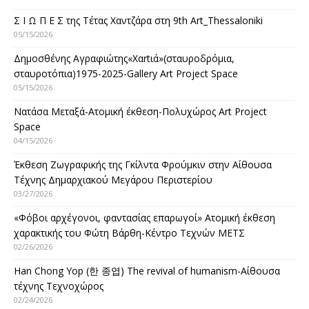
Σ Ι Ω Π Ε Σ της Τέτας Χαντζάρα στη 9th Art_Thessaloniki
05/15/2026
Δημοσθένης Αγραφιώτης«Xαrtιά»(σταυροδρόμια,
σταυροτόπια)1975-2025-Gallery Art Project Space
05/15/2026
Νατάσα Μεταξά-Ατομική έκθεση-Πολυχώρος Art Project
Space
04/15/2026
Έκθεση Ζωγραφικής της Γκίλντα Φρούμκιν στην Αίθουσα
Τέχνης Δημαρχιακού Μεγάρου Περιστερίου
03/27/2026
«Φόβοι αρχέγονοι, φαντασίας επαρωγοί» Ατομική έκθεση
χαρακτικής του Φώτη Βάρθη-Κέντρο Τεχνών ΜΕΤΣ
02/26/2026
Han Chong Yop (한 종엽) The revival of humanism-Αίθουσα
τέχνης Τεχνοχώρος
02/24/2026