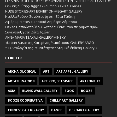
ΕΓΚΑΙΝΙΑ ΕΚΘΕΣΗΣ ΓΙΩΡΓΟΥ ΚΟΥΒΑΚΗ ΣΤΗΝ EVRIPIDES ART GALLERY
Θωμάς Διώτης-Digging /Zoumboulakis Galleries
NUDE STORIES-ΑRT EXHIBITION-MEGART GALLERY
Ντέλλα Ρούνικ-Συνέντευξη στη Ζέτα Τζιώτη
Αφιέρωμα στον εικαστικό Δημήτρη Λάμπρου
Θέκλα Παπαδοπούλου: «Απολαμβάνω τον πειραματισμό»
Συνέντευξη στη Ζέτα Τζιώτη
ANNA MARIA TSAKALI-GALLERY MINSKY
«Urban Aura» της Κατερίνας Ριμπάτσιου-GALLERY ARGO
"Η Οντολογία της Ρευστότητας" Ατομική έκθεση-Gallery 7
ΕΤΙΚΈΤΕΣ
ARCHAIOLOGICAL
ART
ART APPEL GALLERY
ARTATHINA 2018
ART PROJECT SPACE
ARTZONE 42
AXIA
BLANK WALL GALLERY
BOOK
BOOZE
BOOZE COOPERATIVA
CHILLY ART GALLERY
CHINESE CALLIGRAPHY
DANCE
DEPOART GALLERY