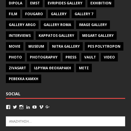
DIPOLA
EMST
EVRIPIDES GALLERY
EXHIBITION
FILM
FOUGARO
GALLERY
GALLERY 7
GALLERY ARGO
GALLERY ROMA
IMAGE GALLERY
INTERVIEWS
KAPPATOS GALLERY
MEGART GALLERY
MOVIE
MUSEUM
NITRA GALLERY
PES POLYTROPON
PHOTO
PHOTOGRAPHY
PRESS
VAULT
VIDEO
ZIVASART
ΙΔΡΥΜΑ ΘΕΟΧΑΡΑΚΗ
ΜΕΤΣ
ΡΕΒΕΚΚΑ ΚΑΜΧΗ
SOCIAL