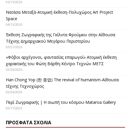
05/15/2026
Νατάσα Μεταξά-Ατομική έκθεση-Πολυχώρος Art Project
Space
04/15/2026
Έκθεση Ζωγραφικής της Γκίλντα Φρούμκιν στην Αίθουσα
Τέχνης Δημαρχιακού Μεγάρου Περιστερίου
03/27/2026
«Φόβοι αρχέγονοι, φαντασίας επαρωγοί» Ατομική έκθεση
χαρακτικής του Φώτη Βάρθη-Κέντρο Τεχνών ΜΕΤΣ
02/26/2026
Han Chong Yop (한 종엽) The revival of humanism-Αίθουσα
τέχνης Τεχνοχώρος
02/24/2026
Περί Ζωγραφικής | Η σιωπή του κόσμου-Mataroa Gallery
02/17/2026
ΠΡΌΣΦΑΤΑ ΣΧΌΛΙΑ