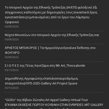
Το Ιστορικό Αρχείο της Εθνικής Τράπεζας (ΙΑ/ΕΤΕ) φιλοξενεί έξι
σύγχρονους καλλιτέχνες με δημιουργίες τους (εικαστικά έργα,
εγκαταστάσεις) εμπνευσμένες από το έργο του Λάμπρου
Ορφανού
06/08/2026
Νύχτα Μουσείων στο Ιστορικό Αρχείο της Εθνικής Τράπεζας και
06/08/2026
ΧΡΗΣΤΟΣ ΜΠΟΚΟΡΟΣ | Τα Ημερολόγια-Εγκαίνια Έκθεσης στο
ΦΟΥΓΑΡΟ
06/08/2026
Σ Ι Ω Π Ε Σ της Τέτας Χαντζάρα στη 9th Art_Thessaloniki
05/15/2026
Δημοσθένης Αγραφιώτης«Xαrtιά»(σταυροδρόμια,
σταυροτόπια)1975-2025-Gallery Art Project Space
05/15/2026
“GODs” της Βίβιαν Ζώταλη-Art Appel Gallery-Virtual Tour
ΕΓΚΑΙΝΙΑ ΕΚΘΕΣΗΣ ΓΙΩΡΓΟΥ ΚΟΥΒΑΚΗ ΣΤΗΝ EVRIPIDES ART GALLERY