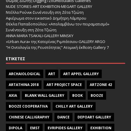
Θωμάς Διώτης-Digging /Zoumboulakis Galleries
NUDE STORIES-ΑRT EXHIBITION-MEGART GALLERY
Ντέλλα Ρούνικ-Συνέντευξη στη Ζέτα Τζιώτη
Αφιέρωμα στον εικαστικό Δημήτρη Λάμπρου
Θέκλα Παπαδοπούλου: «Απολαμβάνω τον πειραματισμό»
Συνέντευξη στη Ζέτα Τζιώτη
ANNA MARIA TSAKALI-GALLERY MINSKY
«Urban Aura» της Κατερίνας Ριμπάτσιου-GALLERY ARGO
"Η Οντολογία της Ρευστότητας" Ατομική έκθεση-Gallery 7
ΕΤΙΚΈΤΕΣ
ARCHAIOLOGICAL
ART
ART APPEL GALLERY
ARTATHINA 2018
ART PROJECT SPACE
ARTZONE 42
AXIA
BLANK WALL GALLERY
BOOK
BOOZE
BOOZE COOPERATIVA
CHILLY ART GALLERY
CHINESE CALLIGRAPHY
DANCE
DEPOART GALLERY
DIPOLA
EMST
EVRIPIDES GALLERY
EXHIBITION