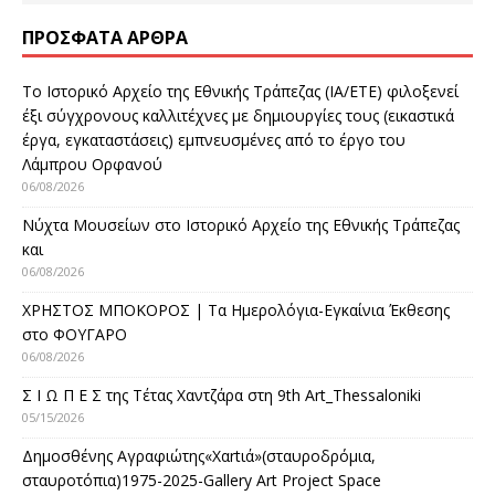
ΠΡΌΣΦΑΤΑ ΆΡΘΡΑ
Το Ιστορικό Αρχείο της Εθνικής Τράπεζας (ΙΑ/ΕΤΕ) φιλοξενεί
έξι σύγχρονους καλλιτέχνες με δημιουργίες τους (εικαστικά
έργα, εγκαταστάσεις) εμπνευσμένες από το έργο του
Λάμπρου Ορφανού
06/08/2026
Νύχτα Μουσείων στο Ιστορικό Αρχείο της Εθνικής Τράπεζας
και
06/08/2026
ΧΡΗΣΤΟΣ ΜΠΟΚΟΡΟΣ | Τα Ημερολόγια-Εγκαίνια Έκθεσης
στο ΦΟΥΓΑΡΟ
06/08/2026
Σ Ι Ω Π Ε Σ της Τέτας Χαντζάρα στη 9th Art_Thessaloniki
05/15/2026
Δημοσθένης Αγραφιώτης«Xαrtιά»(σταυροδρόμια,
σταυροτόπια)1975-2025-Gallery Art Project Space