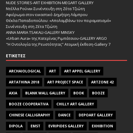
NUDE STORIES-ΑRT EXHIBITION-MEGART GALLERY
Ντέλλα Ρούνικ-Συνέντευξη στη Ζέτα Τζιώτη
Αφιέρωμα στον εικαστικό Δημήτρη Λάμπρου
Θέκλα Παπαδοπούλου: «Απολαμβάνω τον πειραματισμό»
Συνέντευξη στη Ζέτα Τζιώτη
ANNA MARIA TSAKALI-GALLERY MINSKY
«Urban Aura» της Κατερίνας Ριμπάτσιου-GALLERY ARGO
"Η Οντολογία της Ρευστότητας" Ατομική έκθεση-Gallery 7
ΕΤΙΚΈΤΕΣ
ARCHAIOLOGICAL
ART
ART APPEL GALLERY
ARTATHINA 2018
ART PROJECT SPACE
ARTZONE 42
AXIA
BLANK WALL GALLERY
BOOK
BOOZE
BOOZE COOPERATIVA
CHILLY ART GALLERY
CHINESE CALLIGRAPHY
DANCE
DEPOART GALLERY
DIPOLA
EMST
EVRIPIDES GALLERY
EXHIBITION