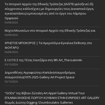
Το Ιστορικό Αρχείο της Εθνικής Τράπεζας (ΙΑ/ΕΤΕ) φιλοξενεί έξι
σύγχρονους καλλιτέχνες με δημιουργίες τους (εικαστικά έργα,
εγκαταστάσεις) εμπνευσμένες από το έργο του Λάμπρου
Ορφανού
06/08/2026
Νύχτα Μουσείων στο Ιστορικό Αρχείο της Εθνικής Τράπεζας και
06/08/2026
ΧΡΗΣΤΟΣ ΜΠΟΚΟΡΟΣ | Τα Ημερολόγια-Εγκαίνια Έκθεσης στο
ΦΟΥΓΑΡΟ
06/08/2026
Σ Ι Ω Π Ε Σ της Τέτας Χαντζάρα στη 9th Art_Thessaloniki
05/15/2026
Δημοσθένης Αγραφιώτης«Xαrtιά»(σταυροδρόμια,
σταυροτόπια)1975-2025-Gallery Art Project Space
05/15/2026
“GODs” της Βίβιαν Ζώταλη-Art Appel Gallery-Virtual Tour
ΕΓΚΑΙΝΙΑ ΕΚΘΕΣΗΣ ΓΙΩΡΓΟΥ ΚΟΥΒΑΚΗ ΣΤΗΝ EVRIPIDES ART GALLERY
Θωμάς Διώτης-Digging /Zoumboulakis Galleries