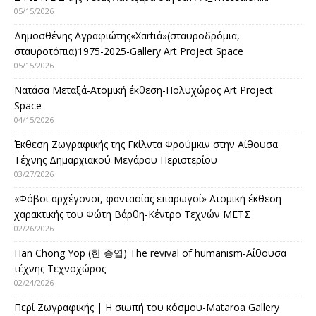
05/15/2026
Δημοσθένης Αγραφιώτης«Xαrtιά»(σταυροδρόμια,
σταυροτόπια)1975-2025-Gallery Art Project Space
05/15/2026
Νατάσα Μεταξά-Ατομική έκθεση-Πολυχώρος Art Project
Space
04/15/2026
Έκθεση Ζωγραφικής της Γκίλντα Φρούμκιν στην Αίθουσα
Τέχνης Δημαρχιακού Μεγάρου Περιστερίου
03/27/2026
«Φόβοι αρχέγονοι, φαντασίας επαρωγοί» Ατομική έκθεση
χαρακτικής του Φώτη Βάρθη-Κέντρο Τεχνών ΜΕΤΣ
02/26/2026
Han Chong Yop (한 종엽) The revival of humanism-Αίθουσα
τέχνης Τεχνοχώρος
02/24/2026
Περί Ζωγραφικής | Η σιωπή του κόσμου-Mataroa Gallery