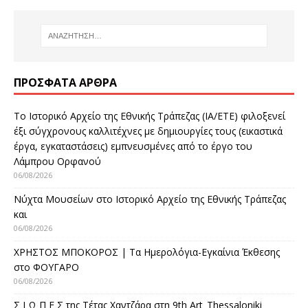
ΠΡΌΣΦΑΤΑ ΆΡΘΡΑ
Το Ιστορικό Αρχείο της Εθνικής Τράπεζας (ΙΑ/ΕΤΕ) φιλοξενεί
έξι σύγχρονους καλλιτέχνες με δημιουργίες τους (εικαστικά
έργα, εγκαταστάσεις) εμπνευσμένες από το έργο του
Λάμπρου Ορφανού
06/08/2026
Νύχτα Μουσείων στο Ιστορικό Αρχείο της Εθνικής Τράπεζας
και
06/08/2026
ΧΡΗΣΤΟΣ ΜΠΟΚΟΡΟΣ | Τα Ημερολόγια-Εγκαίνια Έκθεσης
στο ΦΟΥΓΑΡΟ
06/08/2026
Σ Ι Ω Π Ε Σ της Τέτας Χαντζάρα στη 9th Art_Thessaloniki