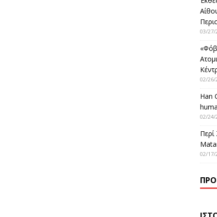
Έκθε
Αίθο
Περι
03/27/
«Φόβ
Ατομ
Κέντ
02/26/
Han 
huma
02/24/
Περί
Matar
02/17/
ΠΡΌ
ΙΣΤ