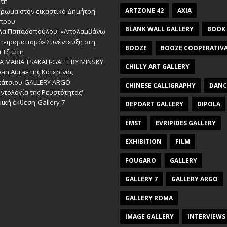
ώτη
ARTZONE 42
AXIA
έρωμα στον εικαστικό Δημήτρη
πρου
BLANK WALL GALLERY
BOOK
λα Παπαδοπούλου: «Απολαμβάνω
πειραματισμό» Συνέντευξη στη
BOOZE
BOOZE COOPERATIV
 Τζιώτη
A MARIA TSAKALI-GALLERY MINSKY
CHILLY ART GALLERY
an Aura» της Κατερίνας
πάτσιου-GALLERY ARGO
CHINESE CALLIGRAPHY
DANC
ντολογία της Ρευστότητας"
ική έκθεση-Gallery 7
DEPOART GALLERY
DIPOLA
EMST
EVRIPIDES GALLERY
EXHIBITION
FILM
FOUGARO
GALLERY
GALLERY 7
GALLERY ARGO
GALLERY ROMA
IMAGE GALLERY
INTERVIEWS