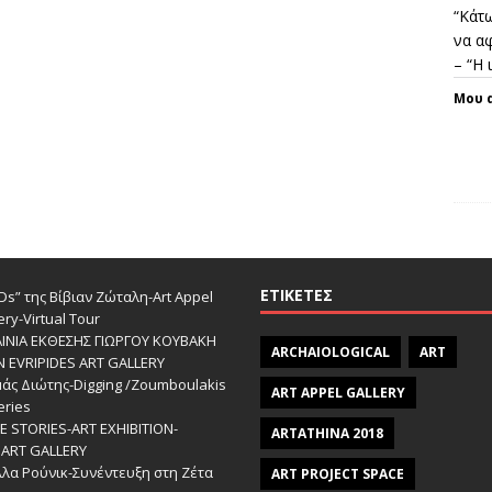
“Κάτω
να αφ
– “Η
Μου 
ΕΤΙΚΈΤΕΣ
s” της Βίβιαν Ζώταλη-Art Appel
ery-Virtual Tour
ΑΙΝΙΑ ΕΚΘΕΣΗΣ ΓΙΩΡΓΟΥ ΚΟΥΒΑΚΗ
ARCHAIOLOGICAL
ART
Ν EVRIPIDES ART GALLERY
άς Διώτης-Digging /Zoumboulakis
ART APPEL GALLERY
eries
 STORIES-ΑRT EXHIBITION-
ARTATHINA 2018
ART GALLERY
λα Ρούνικ-Συνέντευξη στη Ζέτα
ART PROJECT SPACE