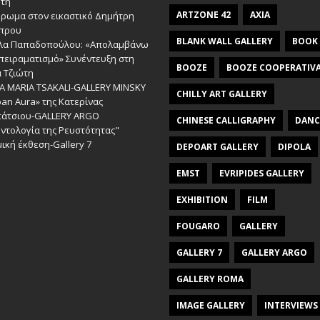
ώτη
ARTZONE 42
AXIA
έρωμα στον εικαστικό Δημήτρη
πρου
BLANK WALL GALLERY
BOOK
λα Παπαδοπούλου: «Απολαμβάνω
πειραματισμό» Συνέντευξη στη
BOOZE
BOOZE COOPERATIV
 Τζιώτη
A MARIA TSAKALI-GALLERY MINSKY
CHILLY ART GALLERY
an Aura» της Κατερίνας
πάτσιου-GALLERY ARGO
CHINESE CALLIGRAPHY
DANC
ντολογία της Ρευστότητας"
ική έκθεση-Gallery 7
DEPOART GALLERY
DIPOLA
EMST
EVRIPIDES GALLERY
EXHIBITION
FILM
FOUGARO
GALLERY
GALLERY 7
GALLERY ARGO
GALLERY ROMA
IMAGE GALLERY
INTERVIEWS