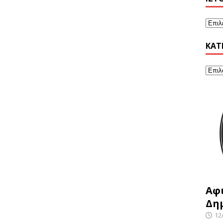
KΑΤ
Αφ
Δη
12