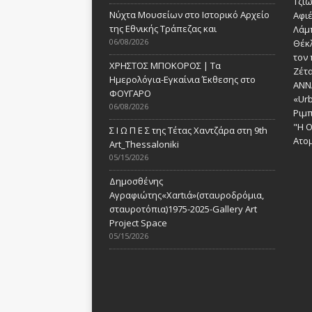
Τζι
Νύχτα Μουσείων στο Ιστορικό Αρχείο
Αφι
της Εθνικής Τράπεζας και
Λάμ
06/08/2026
Θέκ
τον 
ΧΡΗΣΤΟΣ ΜΠΟΚΟΡΟΣ | Τα
Ζέτα
Ημερολόγια-Εγκαίνια Έκθεσης στο
ANN
ΦΟΥΓΑΡΟ
«Urb
06/08/2026
Ριμ
"Η Ο
Σ Ι Ω Π Ε Σ της Τέτας Χαντζάρα στη 9th
Ατομ
Art_Thessaloniki
05/15/2026
Δημοσθένης
Αγραφιώτης«Xαrtιά»(σταυροδρόμια,
σταυροτόπια)1975-2025-Gallery Art
Project Space
05/15/2026