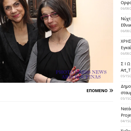
Ορφ
06/08/
Νύχτ
Εθνικ
06/08/
ΧΡΗΣ
Εγκα
06/08/
Σ Ι Ω
Art_T
05/15/
Δημο
ΕΠΌΜΕΝΟ
σταυρ
05/15/
Νατά
Proje
04/15/