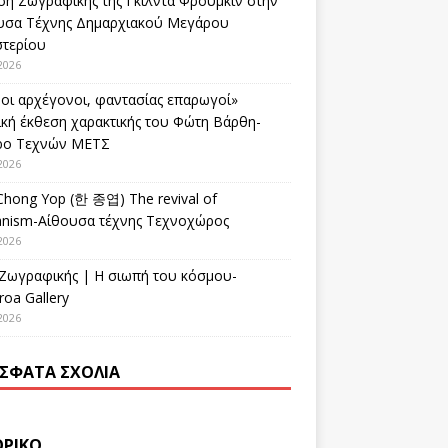
ση Ζωγραφικής της Γκίλντα Φρούμκιν στην
υσα Τέχνης Δημαρχιακού Μεγάρου
στερίου
2026
οι αρχέγονοι, φαντασίας επαρωγοί»
ική έκθεση χαρακτικής του Φώτη Βάρθη-
ρο Τεχνών ΜΕΤΣ
2026
Chong Yop (한 종엽) The revival of
nism-Αίθουσα τέχνης Τεχνοχώρος
2026
 Ζωγραφικής | Η σιωπή του κόσμου-
oa Gallery
2026
ΣΦΑΤΑ ΣΧΌΛΙΑ
ΟΡΙΚΌ