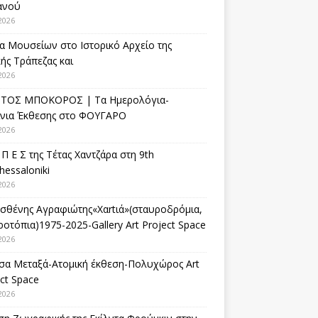
ανού
2026
α Μουσείων στο Ιστορικό Αρχείο της
ής Τράπεζας και
2026
ΤΟΣ ΜΠΟΚΟΡΟΣ | Τα Ημερολόγια-
ίνια Έκθεσης στο ΦΟΥΓΑΡΟ
2026
 Π Ε Σ της Τέτας Χαντζάρα στη 9th
hessaloniki
2026
σθένης Αγραφιώτης«Xαrtιά»(σταυροδρόμια,
οτόπια)1975-2025-Gallery Art Project Space
2026
σα Μεταξά-Ατομική έκθεση-Πολυχώρος Art
ct Space
2026