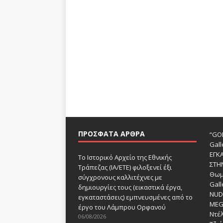
ΠΡΌΣΦΑΤΑ ΆΡΘΡΑ
“GOD
Gall
ΕΓΚ
Το Ιστορικό Αρχείο της Εθνικής
ΣΤΗ
Τράπεζας (ΙΑ/ΕΤΕ) φιλοξενεί έξι
Θωμ
σύγχρονους καλλιτέχνες με
Gall
δημιουργίες τους (εικαστικά έργα,
NUDE
εγκαταστάσεις) εμπνευσμένες από το
MEG
έργο του Λάμπρου Ορφανού
Ντέλ
06/08/2026