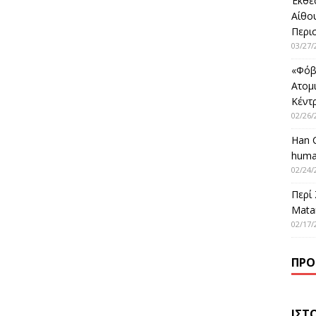
Έκθε
Αίθο
Περι
03/27/
«Φόβ
Ατομ
Κέντ
02/26/
Han 
huma
02/24/
Περί
Matar
02/17/
ΠΡΌ
ΙΣΤ