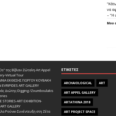
“Κάτω
να αφ
– “Η
Μου 
ΕΤΙΚΈΤΕΣ
s” της Βίβιαν Ζώταλη-Art Appel
ery-Virtual Tour
ΑΙΝΙΑ ΕΚΘΕΣΗΣ ΓΙΩΡΓΟΥ ΚΟΥΒΑΚΗ
ARCHAIOLOGICAL
ART
Ν EVRIPIDES ART GALLERY
άς Διώτης-Digging /Zoumboulakis
ART APPEL GALLERY
eries
 STORIES-ΑRT EXHIBITION-
ARTATHINA 2018
ART GALLERY
λα Ρούνικ-Συνέντευξη στη Ζέτα
ART PROJECT SPACE