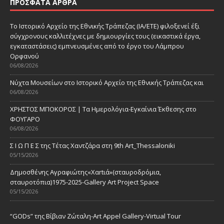
ΠΡΌΣΦΑΤΑ ΆΡΘΡΑ
Το Ιστορικό Αρχείο της Εθνικής Τράπεζας (ΙΑ/ΕΤΕ) φιλοξενεί έξι
σύγχρονους καλλιτέχνες με δημιουργίες τους (εικαστικά έργα,
εγκαταστάσεις) εμπνευσμένες από το έργο του Λάμπρου
Ορφανού
06/08/2026
Νύχτα Μουσείων στο Ιστορικό Αρχείο της Εθνικής Τράπεζας και
06/08/2026
ΧΡΗΣΤΟΣ ΜΠΟΚΟΡΟΣ | Τα Ημερολόγια-Εγκαίνια Έκθεσης στο
ΦΟΥΓΑΡΟ
06/08/2026
Σ Ι Ω Π Ε Σ της Τέτας Χαντζάρα στη 9th Art_Thessaloniki
05/15/2026
Δημοσθένης Αγραφιώτης«Xαrtιά»(σταυροδρόμια,
σταυροτόπια)1975-2025-Gallery Art Project Space
05/15/2026
“GODs” της Βίβιαν Ζώταλη-Art Appel Gallery-Virtual Tour