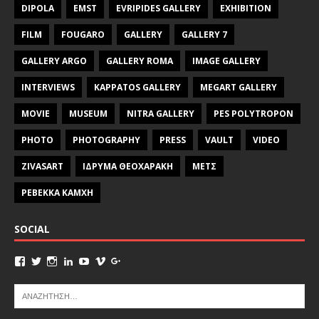
DIPOLA
EMST
EVRIPIDES GALLERY
EXHIBITION
FILM
FOUGARO
GALLERY
GALLERY 7
GALLERY ARGO
GALLERY ROMA
IMAGE GALLERY
INTERVIEWS
KAPPATOS GALLERY
MEGART GALLERY
MOVIE
MUSEUM
NITRA GALLERY
PES POLYTROPON
PHOTO
PHOTOGRAPHY
PRESS
VAULT
VIDEO
ZIVASART
ΙΔΡΥΜΑ ΘΕΟΧΑΡΑΚΗ
ΜΕΤΣ
ΡΕΒΕΚΚΑ ΚΑΜΧΗ
SOCIAL