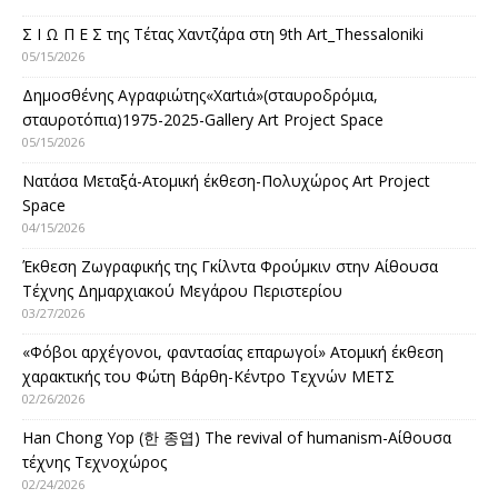
Σ Ι Ω Π Ε Σ της Τέτας Χαντζάρα στη 9th Art_Thessaloniki
05/15/2026
Δημοσθένης Αγραφιώτης«Xαrtιά»(σταυροδρόμια,
σταυροτόπια)1975-2025-Gallery Art Project Space
05/15/2026
Νατάσα Μεταξά-Ατομική έκθεση-Πολυχώρος Art Project
Space
04/15/2026
Έκθεση Ζωγραφικής της Γκίλντα Φρούμκιν στην Αίθουσα
Τέχνης Δημαρχιακού Μεγάρου Περιστερίου
03/27/2026
«Φόβοι αρχέγονοι, φαντασίας επαρωγοί» Ατομική έκθεση
χαρακτικής του Φώτη Βάρθη-Κέντρο Τεχνών ΜΕΤΣ
02/26/2026
Han Chong Yop (한 종엽) The revival of humanism-Αίθουσα
τέχνης Τεχνοχώρος
02/24/2026