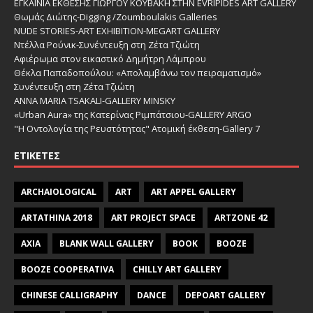
ΕΓΚΑΙΝΙΑ ΕΚΘΕΣΗΣ ΓΙΩΡΓΟΥ ΚΟΥΒΑΚΗ ΣΤΗΝ EVRIPIDES ART GALLERY
Θωμάς Διώτης-Digging /Zoumboulakis Galleries
NUDE STORIES-ΑRT EXHIBITION-MEGART GALLERY
Ντέλλα Ρούνικ-Συνέντευξη στη Ζέτα Τζιώτη
Αφιέρωμα στον εικαστικό Δημήτρη Λάμπρου
Θέκλα Παπαδοπούλου: «Απολαμβάνω τον πειραματισμό»
Συνέντευξη στη Ζέτα Τζιώτη
ANNA MARIA TSAKALI-GALLERY MINSKY
«Urban Aura» της Κατερίνας Ριμπάτσιου-GALLERY ARGO
"Η Οντολογία της Ρευστότητας" Ατομική έκθεση-Gallery 7
ΕΤΙΚΈΤΕΣ
ARCHAIOLOGICAL
ART
ART APPEL GALLERY
ARTATHINA 2018
ART PROJECT SPACE
ARTZONE 42
AXIA
BLANK WALL GALLERY
BOOK
BOOZE
BOOZE COOPERATIVA
CHILLY ART GALLERY
CHINESE CALLIGRAPHY
DANCE
DEPOART GALLERY