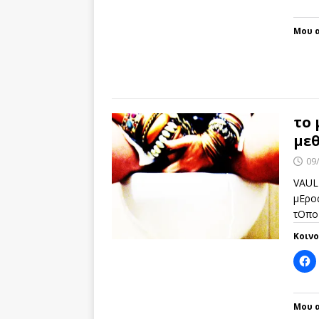
Μου α
το 
με
09
VAUL
μΕρος
τΟπο
Κοιν
Μου α