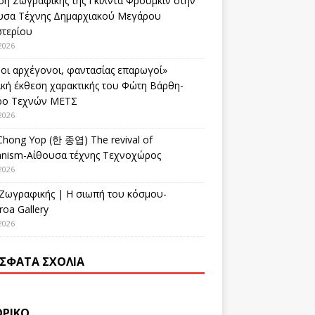
ση Ζωγραφικής της Γκίλντα Φρούμκιν στην
υσα Τέχνης Δημαρχιακού Μεγάρου
στερίου
2026
οι αρχέγονοι, φαντασίας επαρωγοί»
ική έκθεση χαρακτικής του Φώτη Βάρθη-
ρο Τεχνών ΜΕΤΣ
2026
Chong Yop (한 종엽) The revival of
nism-Αίθουσα τέχνης Τεχνοχώρος
2026
 Ζωγραφικής | Η σιωπή του κόσμου-
oa Gallery
2026
ΣΦΑΤΑ ΣΧΌΛΙΑ
ΟΡΙΚΌ