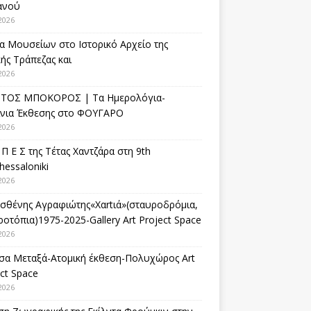
ανού
2026
α Μουσείων στο Ιστορικό Αρχείο της
ής Τράπεζας και
2026
ΤΟΣ ΜΠΟΚΟΡΟΣ | Τα Ημερολόγια-
ίνια Έκθεσης στο ΦΟΥΓΑΡΟ
2026
 Π Ε Σ της Τέτας Χαντζάρα στη 9th
hessaloniki
2026
σθένης Αγραφιώτης«Xαrtιά»(σταυροδρόμια,
οτόπια)1975-2025-Gallery Art Project Space
2026
σα Μεταξά-Ατομική έκθεση-Πολυχώρος Art
ct Space
2026