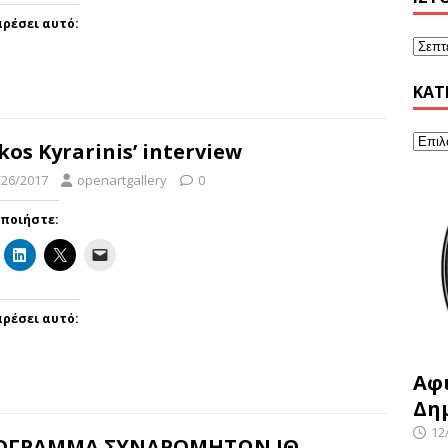
ρέσει αυτό:
KΑΤ
kos Kyrarinis’ interview
/26/2017
openartgallery
0
οποιήστε:
ρέσει αυτό:
Αφ
Δη
12
ΟΓΡΑΜΜΑ ΣΥΝΔΡΟΜΗΤΩΝ ΙΘ