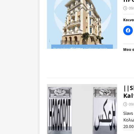
09
Κοιν
Μου α
||S
Kal
09
Slavs
Κολω
20.00