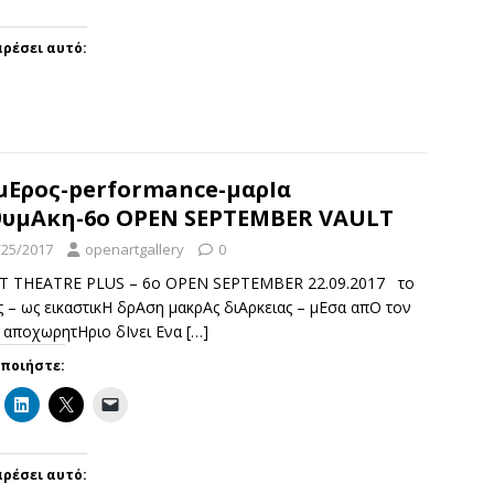
ρέσει αυτό:
μΕρος-performance-μαρΙα
θυμΑκη-6ο OPEN SEPTEMBER VAULT
/25/2017
openartgallery
0
T THEATRE PLUS – 6ο OPEN SEPTEMBER 22.09.2017 το
 – ως εικαστικΗ δρΑση μακρΑς διΑρκειας – μΕσα απΟ τον
 αποχωρητΗριο δΙνει Ενα
[…]
οποιήστε:
ρέσει αυτό: