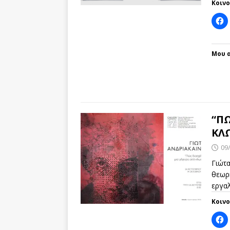
Κοιν
Μου α
“ΠΩ
ΚΛΩ
09
Γιώτ
θεωρη
εργαλ
Κοιν