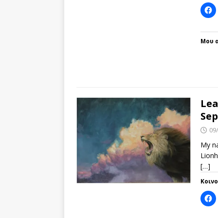
Μου α
Lea
Sep
09
My na
Lionh
[…]
Κοιν