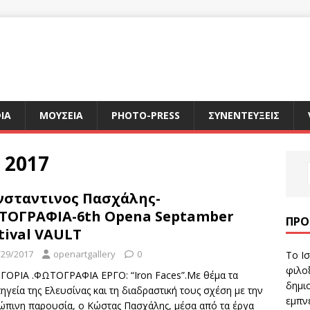
ΙΑ
ΜΟΥΣΕΙΑ
PHOTO-PRESS
ΣΥΝΕΝΤΕΥΞΕΙΣ
 2017
νσταντινος Πασχάλης-
ΤΟΓΡΑΦΙΑ-6th Opena Septamber
ΠΡΌ
tival VAULT
/29/2017
openartgallery
0
Το Ισ
φιλοξ
ΓΟΡΙΑ .ΦΩΤΟΓΡΑΦΙΑ ΕΡΓΟ: “Iron Faces”.Mε θέμα τα
δημιο
γεία της Ελευσίνας και τη διαδραστική τους σχέση με την
εμπν
ώπινη παρουσία, ο Κώστας Πασχάλης, μέσα από τα έργα