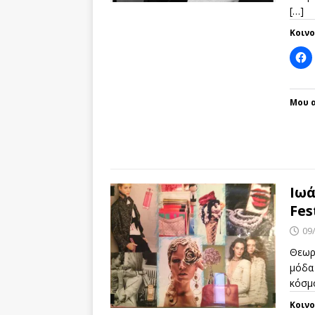
[…]
Κοιν
Μου α
Ιω
Fes
09
Θεωρε
μόδα 
κόσμο
Κοιν