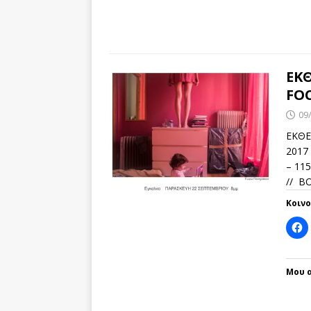
ΕΚ
FOC
09
ΕΚΘΕ
2017 
– 11
// B
Κοιν
Μου α