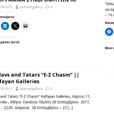
“Κάτω
/26/2017
openartgallery
0
να αφ
– “Η
οποιήστε:
Κοιν
ρέσει αυτό:
Μου 
lavs and Tatars “E-Z Chasm” ||
fayan Galleries
/25/2017
openartgallery
0
 and Tatars “E-Z Chasm” Kalfayan Galleries, Χάριτος 11,
νάκι , Αθήνα Εγκαίνια: Πέμπτη 28 Σεπτεμβρίου 2017,
 – 22.00 Διάρκεια: 28 Σεπτεμβρίου – 27
[…]