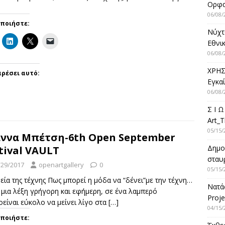
Ορφ
06/08/
οποιήστε:
Νύχτ
Εθνικ
06/08/
ΧΡΗΣ
ρέσει αυτό:
Εγκα
06/08/
Σ Ι Ω
Art_T
05/15/
άννα Μπέτση-6th Open September
Δημο
tival VAULT
σταυρ
/29/2017
openartgallery
0
05/15/
ία της τέχνης Πως μπορεί η μόδα να “δένει”με την τέχνη…
Νατά
μια λέξη γρήγορη και εφήμερη, σε ένα λαμπερό
Proje
είναι εύκολο να μείνει λίγο στα
[…]
04/15/
οποιήστε: