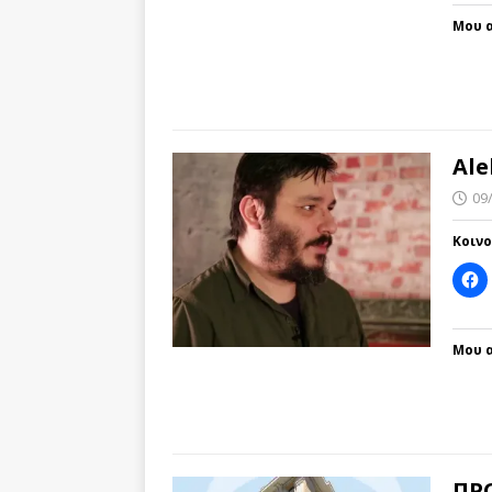
Μου α
Ale
09
Κοιν
Μου α
ΠΡ