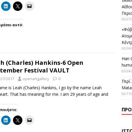
Έκθε
Αίθο
Περι
03/27/
ρέσει αυτό:
«Φόβ
Ατομ
Κέντ
02/26/
Han 
h (Charles) Hankins-6 Open
huma
tember Festival VAULT
02/24/
/27/2017
openartgallery
0
Περί
Matar
me is Leah (Charles) Hankins, I go by the name Leah
02/17/
eart. That has meaning for me. I am 29 years of age and
ΠΡΌ
οποιήστε:
ΙΣΤ