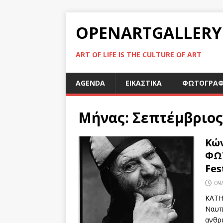
OPENARTGALLERY
ART OF LIFE IS THE CULTURE OF ART
AGENDA
ΕΙΚΑΣΤΙΚΑ
ΦΩΤΟΓΡΑΦ
Μήνας:
Σεπτέμβριος
Κώ
ΦΩ
Fes
09
ΚΑΤΗ
Ναυπη
ανθρ