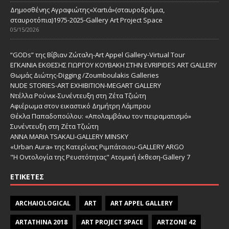
Δημοσθένης Αγραφιώτης«Xαrtιά»(σταυροδρόμια,
σταυροτόπια)1975-2025-Gallery Art Project Space
05/15/2026
“GODs” της Βίβιαν Ζώταλη-Art Appel Gallery-Virtual Tour
ΕΓΚΑΙΝΙΑ ΕΚΘΕΣΗΣ ΓΙΩΡΓΟΥ ΚΟΥΒΑΚΗ ΣΤΗΝ EVRIPIDES ART GALLERY
Θωμάς Διώτης-Digging /Zoumboulakis Galleries
NUDE STORIES-ΑRT EXHIBITION-MEGART GALLERY
Ντέλλα Ρούνικ-Συνέντευξη στη Ζέτα Τζιώτη
Αφιέρωμα στον εικαστικό Δημήτρη Λάμπρου
Θέκλα Παπαδοπούλου: «Απολαμβάνω τον πειραματισμό»
Συνέντευξη στη Ζέτα Τζιώτη
ANNA MARIA TSAKALI-GALLERY MINSKY
«Urban Aura» της Κατερίνας Ριμπάτσιου-GALLERY ARGO
"Η Οντολογία της Ρευστότητας" Ατομική έκθεση-Gallery 7
ΕΤΙΚΈΤΕΣ
ARCHAIOLOGICAL
ART
ART APPEL GALLERY
ARTATHINA 2018
ART PROJECT SPACE
ARTZONE 42