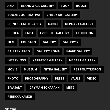
AXIA
BLANK WALL GALLERY
BOOK
BOOZE
BOOZE COOPERATIVA
CHILLY ART GALLERY
CHINESE CALLIGRAPHY
DANCE
DEPOART GALLERY
DIPOLA
EMST
EVRIPIDES GALLERY
EXHIBITION
FILM
FOUGARO
GALLERY
GALLERY 7
GALLERY ARGO
GALLERY ROMA
IMAGE GALLERY
INTERVIEWS
KAPPATOS GALLERY
MEGART GALLERY
MOVIE
MUSEUM
NITRA GALLERY
PES POLYTROPON
PHOTO
PHOTOGRAPHY
PRESS
VAULT
VIDEO
ZIVASART
ΙΔΡΥΜΑ ΘΕΟΧΑΡΑΚΗ
ΜΕΤΣ
ΡΕΒΕΚΚΑ ΚΑΜΧΗ
SOCIAL