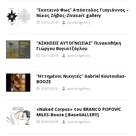
“Σκοτεινό Φως” Απόστολος Γιαγιάννος –
Νίκος Ζήβας-Zivasart gallery
03/12/2018
openartgallery
“ΑΣΚΗΣΕΙΣ ΑΥΤΟΓΝΩΣΙΑΣ” Πινακοθήκη
Γιώργου Βογιατζόγλου
03/11/2018
openartgallery
“Ηττημένοι Νικητές” Gabriel Koutoulias-
ΒΟΟΖΕ
03/05/2018
openartgallery
«Naked Corpus» του BRANCO POPOVIC
MILES-Booze [:BaseGALLERY]
03/05/2018
openartgallery