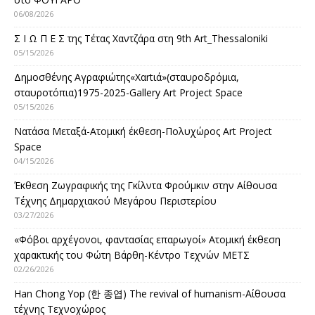
06/08/2026
Σ Ι Ω Π Ε Σ της Τέτας Χαντζάρα στη 9th Art_Thessaloniki
05/15/2026
Δημοσθένης Αγραφιώτης«Xαrtιά»(σταυροδρόμια,
σταυροτόπια)1975-2025-Gallery Art Project Space
05/15/2026
Νατάσα Μεταξά-Ατομική έκθεση-Πολυχώρος Art Project
Space
04/15/2026
Έκθεση Ζωγραφικής της Γκίλντα Φρούμκιν στην Αίθουσα
Τέχνης Δημαρχιακού Μεγάρου Περιστερίου
03/27/2026
«Φόβοι αρχέγονοι, φαντασίας επαρωγοί» Ατομική έκθεση
χαρακτικής του Φώτη Βάρθη-Κέντρο Τεχνών ΜΕΤΣ
02/26/2026
Han Chong Yop (한 종엽) The revival of humanism-Αίθουσα
τέχνης Τεχνοχώρος