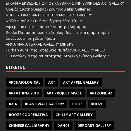
ΕΓΚΑΙΝΙΑ ΕΚΘΕΣΗΣ ΓΙΩΡΓΟΥ ΚΟΥΒΑΚΗ ΣΤΗΝ EVRIPIDES ART GALLERY
Θωμάς Διώτης-Digging /Zoumboulakis Galleries
NUDE STORIES-ΑRT EXHIBITION-MEGART GALLERY
Ντέλλα Ρούνικ-Συνέντευξη στη Ζέτα Τζιώτη
Αφιέρωμα στον εικαστικό Δημήτρη Λάμπρου
Θέκλα Παπαδοπούλου: «Απολαμβάνω τον πειραματισμό»
Συνέντευξη στη Ζέτα Τζιώτη
ANNA MARIA TSAKALI-GALLERY MINSKY
«Urban Aura» της Κατερίνας Ριμπάτσιου-GALLERY ARGO
"Η Οντολογία της Ρευστότητας" Ατομική έκθεση-Gallery 7
ΕΤΙΚΈΤΕΣ
ARCHAIOLOGICAL
ART
ART APPEL GALLERY
ARTATHINA 2018
ART PROJECT SPACE
ARTZONE 42
AXIA
BLANK WALL GALLERY
BOOK
BOOZE
BOOZE COOPERATIVA
CHILLY ART GALLERY
CHINESE CALLIGRAPHY
DANCE
DEPOART GALLERY