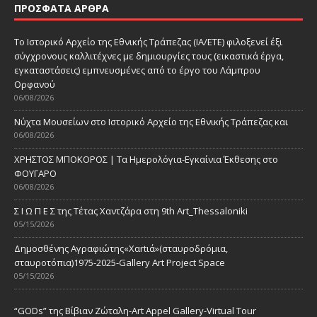
ΠΡΌΣΦΑΤΑ ΆΡΘΡΑ
Το Ιστορικό Αρχείο της Εθνικής Τράπεζας (ΙΑ/ΕΤΕ) φιλοξενεί έξι
σύγχρονους καλλιτέχνες με δημιουργίες τους (εικαστικά έργα,
εγκαταστάσεις) εμπνευσμένες από το έργο του Λάμπρου
Ορφανού
06/08/2026
Νύχτα Μουσείων στο Ιστορικό Αρχείο της Εθνικής Τράπεζας και
06/08/2026
ΧΡΗΣΤΟΣ ΜΠΟΚΟΡΟΣ | Τα Ημερολόγια-Εγκαίνια Έκθεσης στο
ΦΟΥΓΑΡΟ
06/08/2026
Σ Ι Ω Π Ε Σ της Τέτας Χαντζάρα στη 9th Art_Thessaloniki
05/15/2026
Δημοσθένης Αγραφιώτης«Xαrtιά»(σταυροδρόμια,
σταυροτόπια)1975-2025-Gallery Art Project Space
05/15/2026
“GODs” της Βίβιαν Ζώταλη-Art Appel Gallery-Virtual Tour