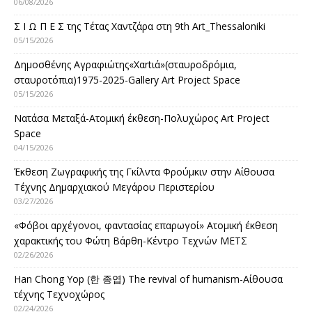
06/08/2026
Σ Ι Ω Π Ε Σ της Τέτας Χαντζάρα στη 9th Art_Thessaloniki
05/15/2026
Δημοσθένης Αγραφιώτης«Xαrtιά»(σταυροδρόμια,
σταυροτόπια)1975-2025-Gallery Art Project Space
05/15/2026
Νατάσα Μεταξά-Ατομική έκθεση-Πολυχώρος Art Project
Space
04/15/2026
Έκθεση Ζωγραφικής της Γκίλντα Φρούμκιν στην Αίθουσα
Τέχνης Δημαρχιακού Μεγάρου Περιστερίου
03/27/2026
«Φόβοι αρχέγονοι, φαντασίας επαρωγοί» Ατομική έκθεση
χαρακτικής του Φώτη Βάρθη-Κέντρο Τεχνών ΜΕΤΣ
02/26/2026
Han Chong Yop (한 종엽) The revival of humanism-Αίθουσα
τέχνης Τεχνοχώρος
02/24/2026