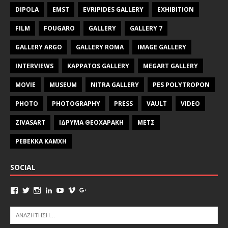
DIPOLA
EMST
EVRIPIDES GALLERY
EXHIBITION
FILM
FOUGARO
GALLERY
GALLERY 7
GALLERY ARGO
GALLERY ROMA
IMAGE GALLERY
INTERVIEWS
KAPPATOS GALLERY
MEGART GALLERY
MOVIE
MUSEUM
NITRA GALLERY
PES POLYTROPON
PHOTO
PHOTOGRAPHY
PRESS
VAULT
VIDEO
ZIVASART
ΙΔΡΥΜΑ ΘΕΟΧΑΡΑΚΗ
ΜΕΤΣ
ΡΕΒΕΚΚΑ ΚΑΜΧΗ
SOCIAL