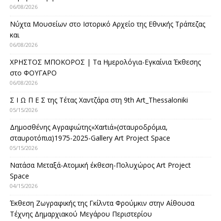
06/08/2026
Νύχτα Μουσείων στο Ιστορικό Αρχείο της Εθνικής Τράπεζας
και
06/08/2026
ΧΡΗΣΤΟΣ ΜΠΟΚΟΡΟΣ | Τα Ημερολόγια-Εγκαίνια Έκθεσης
στο ΦΟΥΓΑΡΟ
06/08/2026
Σ Ι Ω Π Ε Σ της Τέτας Χαντζάρα στη 9th Art_Thessaloniki
05/15/2026
Δημοσθένης Αγραφιώτης«Xαrtιά»(σταυροδρόμια,
σταυροτόπια)1975-2025-Gallery Art Project Space
05/15/2026
Νατάσα Μεταξά-Ατομική έκθεση-Πολυχώρος Art Project
Space
04/15/2026
Έκθεση Ζωγραφικής της Γκίλντα Φρούμκιν στην Αίθουσα
Τέχνης Δημαρχιακού Μεγάρου Περιστερίου