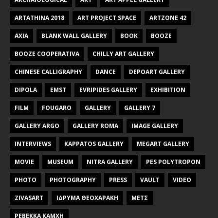
ARTATHINA 2018
ART PROJECT SPACE
ARTZONE 42
AXIA
BLANK WALL GALLERY
BOOK
BOOZE
BOOZE COOPERATIVA
CHILLY ART GALLERY
CHINESE CALLIGRAPHY
DANCE
DEPOART GALLERY
DIPOLA
EMST
EVRIPIDES GALLERY
EXHIBITION
FILM
FOUGARO
GALLERY
GALLERY 7
GALLERY ARGO
GALLERY ROMA
IMAGE GALLERY
INTERVIEWS
KAPPATOS GALLERY
MEGART GALLERY
MOVIE
MUSEUM
NITRA GALLERY
PES POLYTROPON
PHOTO
PHOTOGRAPHY
PRESS
VAULT
VIDEO
ZIVASART
ΙΔΡΥΜΑ ΘΕΟΧΑΡΑΚΗ
ΜΕΤΣ
ΡΕΒΕΚΚΑ ΚΑΜΧΗ