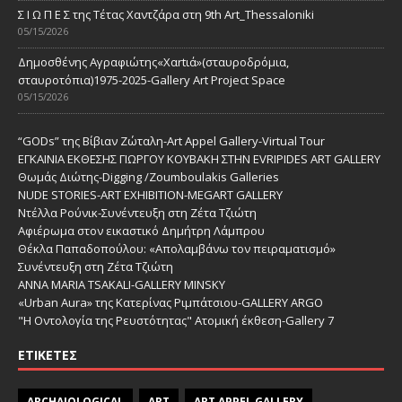
Σ Ι Ω Π Ε Σ της Τέτας Χαντζάρα στη 9th Art_Thessaloniki
05/15/2026
Δημοσθένης Αγραφιώτης«Xαrtιά»(σταυροδρόμια,
σταυροτόπια)1975-2025-Gallery Art Project Space
05/15/2026
“GODs” της Βίβιαν Ζώταλη-Art Appel Gallery-Virtual Tour
ΕΓΚΑΙΝΙΑ ΕΚΘΕΣΗΣ ΓΙΩΡΓΟΥ ΚΟΥΒΑΚΗ ΣΤΗΝ EVRIPIDES ART GALLERY
Θωμάς Διώτης-Digging /Zoumboulakis Galleries
NUDE STORIES-ΑRT EXHIBITION-MEGART GALLERY
Ντέλλα Ρούνικ-Συνέντευξη στη Ζέτα Τζιώτη
Αφιέρωμα στον εικαστικό Δημήτρη Λάμπρου
Θέκλα Παπαδοπούλου: «Απολαμβάνω τον πειραματισμό»
Συνέντευξη στη Ζέτα Τζιώτη
ANNA MARIA TSAKALI-GALLERY MINSKY
«Urban Aura» της Κατερίνας Ριμπάτσιου-GALLERY ARGO
"Η Οντολογία της Ρευστότητας" Ατομική έκθεση-Gallery 7
ΕΤΙΚΈΤΕΣ
ARCHAIOLOGICAL
ART
ART APPEL GALLERY