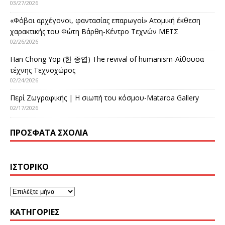
03/27/2026
«Φόβοι αρχέγονοι, φαντασίας επαρωγοί» Ατομική έκθεση
χαρακτικής του Φώτη Βάρθη-Κέντρο Τεχνών ΜΕΤΣ
02/26/2026
Han Chong Yop (한 종엽) The revival of humanism-Αίθουσα
τέχνης Τεχνοχώρος
02/24/2026
Περί Ζωγραφικής | Η σιωπή του κόσμου-Mataroa Gallery
02/17/2026
ΠΡΌΣΦΑΤΑ ΣΧΌΛΙΑ
ΙΣΤΟΡΙΚΌ
KΑΤΗΓΟΡΊΕΣ