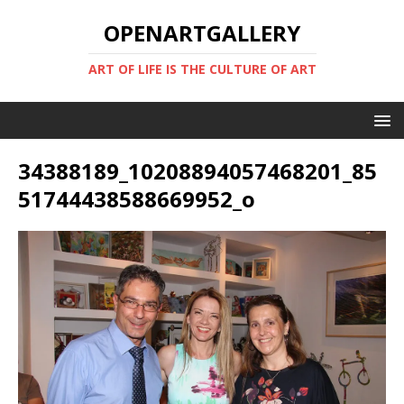
OPENARTGALLERY
ART OF LIFE IS THE CULTURE OF ART
34388189_10208894057468201_85
51744438588669952_o