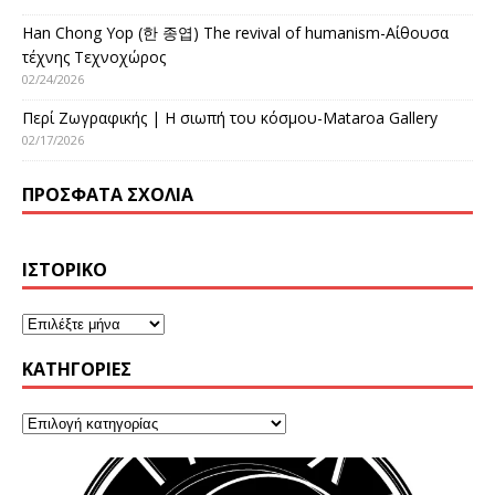
Han Chong Yop (한 종엽) The revival of humanism-Αίθουσα
τέχνης Τεχνοχώρος
02/24/2026
Περί Ζωγραφικής | Η σιωπή του κόσμου-Mataroa Gallery
02/17/2026
ΠΡΌΣΦΑΤΑ ΣΧΌΛΙΑ
ΙΣΤΟΡΙΚΌ
KΑΤΗΓΟΡΊΕΣ