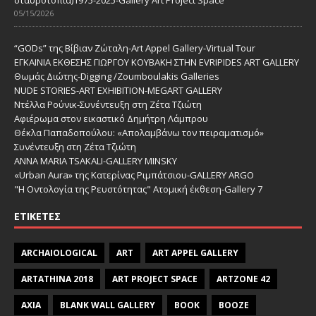
05/15/2026
“GODs” της Βίβιαν Ζώταλη-Art Appel Gallery-Virtual Tour
ΕΓΚΑΙΝΙΑ ΕΚΘΕΣΗΣ ΓΙΩΡΓΟΥ ΚΟΥΒΑΚΗ ΣΤΗΝ EVRIPIDES ART GALLERY
Θωμάς Διώτης-Digging /Zoumboulakis Galleries
NUDE STORIES-ΑRT EXHIBITION-MEGART GALLERY
Ντέλλα Ρούνικ-Συνέντευξη στη Ζέτα Τζιώτη
Αφιέρωμα στον εικαστικό Δημήτρη Λάμπρου
Θέκλα Παπαδοπούλου: «Απολαμβάνω τον πειραματισμό»
Συνέντευξη στη Ζέτα Τζιώτη
ANNA MARIA TSAKALI-GALLERY MINSKY
«Urban Aura» της Κατερίνας Ριμπάτσιου-GALLERY ARGO
"Η Οντολογία της Ρευστότητας" Ατομική έκθεση-Gallery 7
ΕΤΙΚΈΤΕΣ
ARCHAIOLOGICAL
ART
ART APPEL GALLERY
ARTATHINA 2018
ART PROJECT SPACE
ARTZONE 42
AXIA
BLANK WALL GALLERY
BOOK
BOOZE