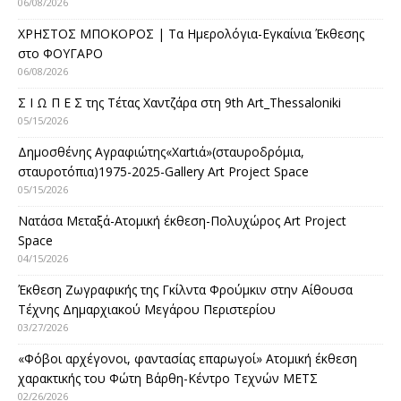
06/08/2026
ΧΡΗΣΤΟΣ ΜΠΟΚΟΡΟΣ | Τα Ημερολόγια-Εγκαίνια Έκθεσης
στο ΦΟΥΓΑΡΟ
06/08/2026
Σ Ι Ω Π Ε Σ της Τέτας Χαντζάρα στη 9th Art_Thessaloniki
05/15/2026
Δημοσθένης Αγραφιώτης«Xαrtιά»(σταυροδρόμια,
σταυροτόπια)1975-2025-Gallery Art Project Space
05/15/2026
Νατάσα Μεταξά-Ατομική έκθεση-Πολυχώρος Art Project
Space
04/15/2026
Έκθεση Ζωγραφικής της Γκίλντα Φρούμκιν στην Αίθουσα
Τέχνης Δημαρχιακού Μεγάρου Περιστερίου
03/27/2026
«Φόβοι αρχέγονοι, φαντασίας επαρωγοί» Ατομική έκθεση
χαρακτικής του Φώτη Βάρθη-Κέντρο Τεχνών ΜΕΤΣ
02/26/2026