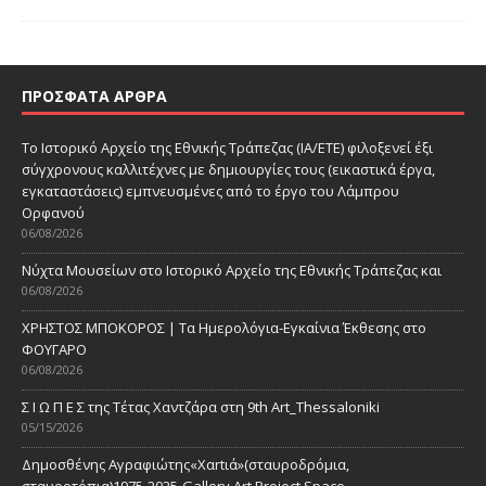
ΠΡΌΣΦΑΤΑ ΆΡΘΡΑ
Το Ιστορικό Αρχείο της Εθνικής Τράπεζας (ΙΑ/ΕΤΕ) φιλοξενεί έξι
σύγχρονους καλλιτέχνες με δημιουργίες τους (εικαστικά έργα,
εγκαταστάσεις) εμπνευσμένες από το έργο του Λάμπρου
Ορφανού
06/08/2026
Νύχτα Μουσείων στο Ιστορικό Αρχείο της Εθνικής Τράπεζας και
06/08/2026
ΧΡΗΣΤΟΣ ΜΠΟΚΟΡΟΣ | Τα Ημερολόγια-Εγκαίνια Έκθεσης στο
ΦΟΥΓΑΡΟ
06/08/2026
Σ Ι Ω Π Ε Σ της Τέτας Χαντζάρα στη 9th Art_Thessaloniki
05/15/2026
Δημοσθένης Αγραφιώτης«Xαrtιά»(σταυροδρόμια,
σταυροτόπια)1975-2025-Gallery Art Project Space