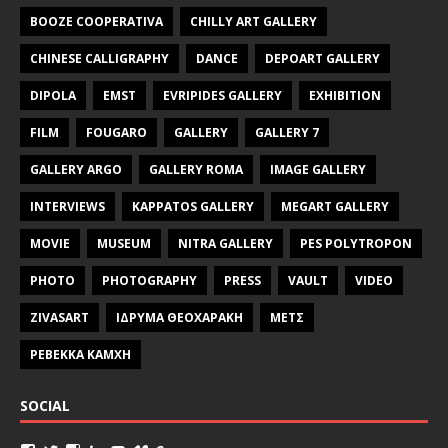
BOOZE COOPERATIVA
CHILLY ART GALLERY
CHINESE CALLIGRAPHY
DANCE
DEPOART GALLERY
DIPOLA
EMST
EVRIPIDES GALLERY
EXHIBITION
FILM
FOUGARO
GALLERY
GALLERY 7
GALLERY ARGO
GALLERY ROMA
IMAGE GALLERY
INTERVIEWS
KAPPATOS GALLERY
MEGART GALLERY
MOVIE
MUSEUM
NITRA GALLERY
PES POLYTROPON
PHOTO
PHOTOGRAPHY
PRESS
VAULT
VIDEO
ZIVASART
ΙΔΡΥΜΑ ΘΕΟΧΑΡΑΚΗ
ΜΕΤΣ
ΡΕΒΕΚΚΑ ΚΑΜΧΗ
SOCIAL