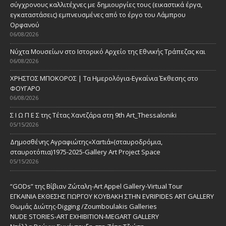
σύγχρονους καλλιτέχνες με δημιουργίες τους (εικαστικά έργα,
εγκαταστάσεις) εμπνευσμένες από το έργο του Λάμπρου
Ορφανού
06/08/2026
Νύχτα Μουσείων στο Ιστορικό Αρχείο της Εθνικής Τράπεζας και
06/08/2026
ΧΡΗΣΤΟΣ ΜΠΟΚΟΡΟΣ | Τα Ημερολόγια-Εγκαίνια Έκθεσης στο
ΦΟΥΓΑΡΟ
06/08/2026
Σ Ι Ω Π Ε Σ της Τέτας Χαντζάρα στη 9th Art_Thessaloniki
05/15/2026
Δημοσθένης Αγραφιώτης«Xαrtιά»(σταυροδρόμια,
σταυροτόπια)1975-2025-Gallery Art Project Space
05/15/2026
“GODs” της Βίβιαν Ζώταλη-Art Appel Gallery-Virtual Tour
ΕΓΚΑΙΝΙΑ ΕΚΘΕΣΗΣ ΓΙΩΡΓΟΥ ΚΟΥΒΑΚΗ ΣΤΗΝ EVRIPIDES ART GALLERY
Θωμάς Διώτης-Digging /Zoumboulakis Galleries
NUDE STORIES-ΑRT EXHIBITION-MEGART GALLERY