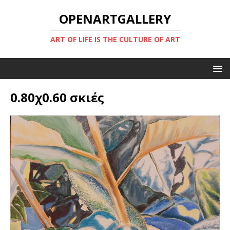
OPENARTGALLERY
ART OF LIFE IS THE CULTURE OF ART
0.80χ0.60 σκιές