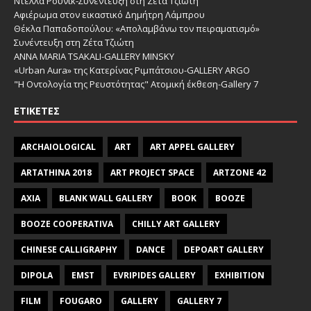
Ντέλλα Ρούνικ-Συνέντευξη στη Ζέτα Τζιώτη
Αφιέρωμα στον εικαστικό Δημήτρη Λάμπρου
Θέκλα Παπαδοπούλου: «Απολαμβάνω τον πειραματισμό»
Συνέντευξη στη Ζέτα Τζιώτη
ANNA MARIA TSAKALI-GALLERY MINSKY
«Urban Aura» της Κατερίνας Ριμπάτσιου-GALLERY ARGO
"Η Οντολογία της Ρευστότητας" Ατομική έκθεση-Gallery 7
ΕΤΙΚΈΤΕΣ
ARCHAIOLOGICAL
ART
ART APPEL GALLERY
ARTATHINA 2018
ART PROJECT SPACE
ARTZONE 42
AXIA
BLANK WALL GALLERY
BOOK
BOOZE
BOOZE COOPERATIVA
CHILLY ART GALLERY
CHINESE CALLIGRAPHY
DANCE
DEPOART GALLERY
DIPOLA
EMST
EVRIPIDES GALLERY
EXHIBITION
FILM
FOUGARO
GALLERY
GALLERY 7