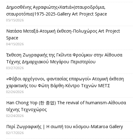
Δημοσθένης Αγραφιώτης«Xαrtιά»(σταυροδρόμια,
σταυροτόπια)1975-2025-Gallery Art Project Space
05/15/2026
Νατάσα Μεταξά-Ατομική έκθεση-Πολυχώρος Art Project
Space
04/15/2026
Έκθεση Ζωγραφικής της Γκίλντα Φρούμκιν στην Αίθουσα
Τέχνης Δημαρχιακού Μεγάρου Περιστερίου
03/27/2026
«Φόβοι αρχέγονοι, φαντασίας επαρωγοί» Ατομική έκθεση
χαρακτικής του Φώτη Βάρθη-Κέντρο Τεχνών ΜΕΤΣ
02/26/2026
Han Chong Yop (한 종엽) The revival of humanism-Αίθουσα
τέχνης Τεχνοχώρος
02/24/2026
Περί Ζωγραφικής | Η σιωπή του κόσμου-Mataroa Gallery
02/17/2026