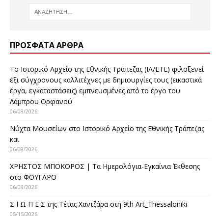
ΠΡΌΣΦΑΤΑ ΆΡΘΡΑ
Το Ιστορικό Αρχείο της Εθνικής Τράπεζας (ΙΑ/ΕΤΕ) φιλοξενεί
έξι σύγχρονους καλλιτέχνες με δημιουργίες τους (εικαστικά
έργα, εγκαταστάσεις) εμπνευσμένες από το έργο του
Λάμπρου Ορφανού
06/08/2026
Νύχτα Μουσείων στο Ιστορικό Αρχείο της Εθνικής Τράπεζας
και
06/08/2026
ΧΡΗΣΤΟΣ ΜΠΟΚΟΡΟΣ | Τα Ημερολόγια-Εγκαίνια Έκθεσης
στο ΦΟΥΓΑΡΟ
06/08/2026
Σ Ι Ω Π Ε Σ της Τέτας Χαντζάρα στη 9th Art_Thessaloniki
05/15/2026