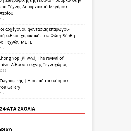
ση Ζωγραφικής της Γκίλντα Φρούμκιν στην
υσα Τέχνης Δημαρχιακού Μεγάρου
στερίου
2026
οι αρχέγονοι, φαντασίας επαρωγοί»
ική έκθεση χαρακτικής του Φώτη Βάρθη-
ρο Τεχνών ΜΕΤΣ
2026
Chong Yop (한 종엽) The revival of
nism-Αίθουσα τέχνης Τεχνοχώρος
2026
 Ζωγραφικής | Η σιωπή του κόσμου-
oa Gallery
2026
ΣΦΑΤΑ ΣΧΌΛΙΑ
ΟΡΙΚΌ