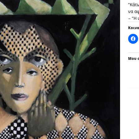
“Κάτω
να αφ
– “Η
Κοιν
Μου 