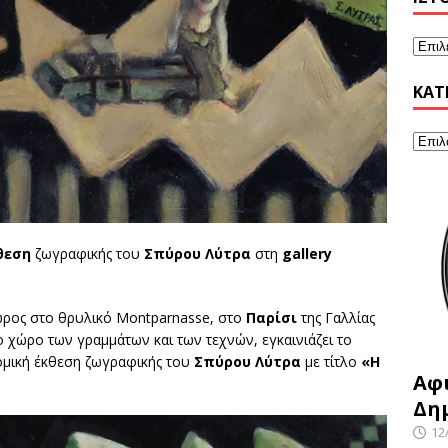
KΑΤ
θεση
ζωγραφικής του
Σπύρου Λύτρα
στη
gal
lery
ώρος στο θρυλικό Montparnasse, στο
Παρίσι
της Γαλλίας
ο χώρο των γραμμάτων και των τεχνών, εγκαινιάζει το
τομική έκθεση ζωγραφικής του
Σπύρου Λύτρα
με τίτλο
«Η
Αφ
Δη
12