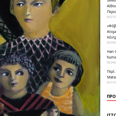
Έκθε
Αίθο
Περι
03/27/
«Φόβ
Ατομ
Κέντ
02/26/
Han 
huma
02/24/
Περί
Matar
02/17/
ΠΡΌ
ΙΣΤ