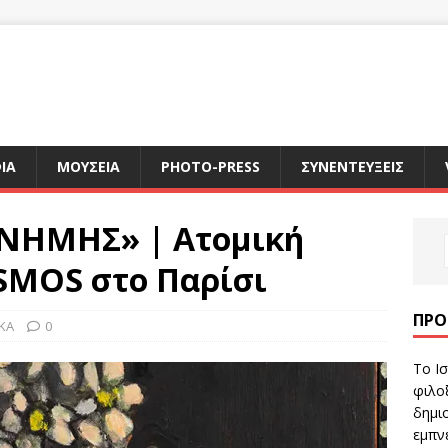
ΙΑ
ΜΟΥΣΕΙΑ
PHOTO-PRESS
ΣΥΝΕΝΤΕΥΞΕΙΣ
ΝΗΜΗΣ» | Ατομική
ESMOS στο Παρίσι
ΠΡΌ
ΙΚΑ
0
Το Ισ
φιλοξ
δημιο
εμπν