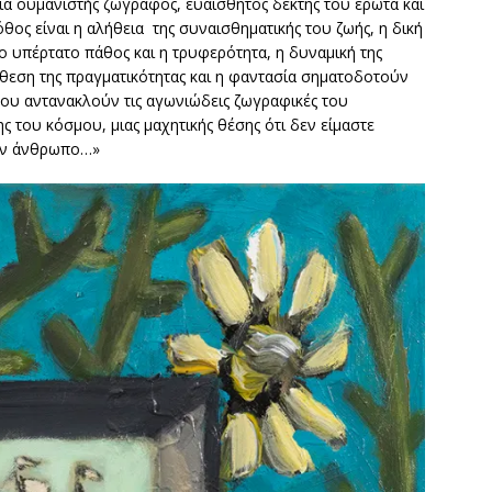
θιά ουμανιστής ζωγράφος, ευαίσθητος δέκτης του έρωτα και
ος είναι η αλήθεια της συναισθηματικής του ζωής, η δική
Το υπέρτατο πάθος και η τρυφερότητα, η δυναμική της
νθεση της πραγματικότητας και η φαντασία σηματοδοτούν
 του αντανακλούν τις αγωνιώδεις ζωγραφικές του
ς του κόσμου, μιας μαχητικής θέσης ότι δεν είμαστε
τον άνθρωπο…»