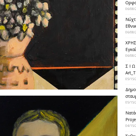
Ορφ
06/08/
Νύχτ
Εθνικ
06/08/
ΧΡΗΣ
Εγκα
06/08/
Σ Ι Ω
Art_T
05/15/
Δημο
σταυρ
05/15/
Νατά
Proje
04/15/