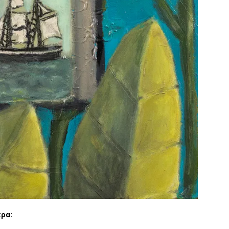
τρα
: