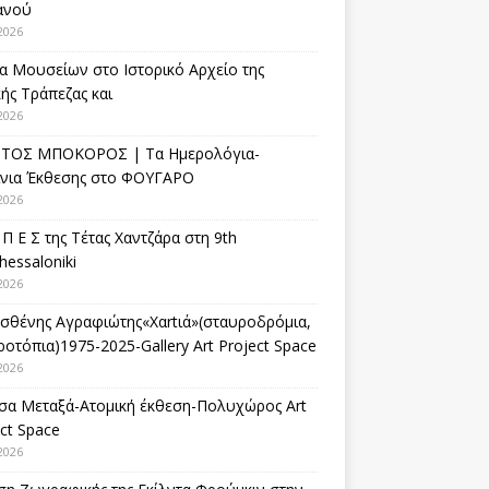
ανού
2026
α Μουσείων στο Ιστορικό Αρχείο της
ής Τράπεζας και
2026
ΤΟΣ ΜΠΟΚΟΡΟΣ | Τα Ημερολόγια-
ίνια Έκθεσης στο ΦΟΥΓΑΡΟ
2026
 Π Ε Σ της Τέτας Χαντζάρα στη 9th
hessaloniki
2026
σθένης Αγραφιώτης«Xαrtιά»(σταυροδρόμια,
οτόπια)1975-2025-Gallery Art Project Space
2026
σα Μεταξά-Ατομική έκθεση-Πολυχώρος Art
ct Space
2026