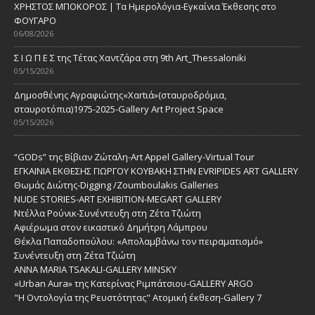
ΧΡΗΣΤΟΣ ΜΠΟΚΟΡΟΣ | Τα Ημερολόγια-Εγκαίνια Έκθεσης στο
ΦΟΥΓΑΡΟ
06/08/2026
Σ Ι Ω Π Ε Σ της Τέτας Χαντζάρα στη 9th Art_Thessaloniki
05/15/2026
Δημοσθένης Αγραφιώτης«Xαrtιά»(σταυροδρόμια,
σταυροτόπια)1975-2025-Gallery Art Project Space
05/15/2026
“GODs” της Βίβιαν Ζώταλη-Art Appel Gallery-Virtual Tour
ΕΓΚΑΙΝΙΑ ΕΚΘΕΣΗΣ ΓΙΩΡΓΟΥ ΚΟΥΒΑΚΗ ΣΤΗΝ EVRIPIDES ART GALLERY
Θωμάς Διώτης-Digging /Zoumboulakis Galleries
NUDE STORIES-ΑRT EXHIBITION-MEGART GALLERY
Ντέλλα Ρούνικ-Συνέντευξη στη Ζέτα Τζιώτη
Αφιέρωμα στον εικαστικό Δημήτρη Λάμπρου
Θέκλα Παπαδοπούλου: «Απολαμβάνω τον πειραματισμό»
Συνέντευξη στη Ζέτα Τζιώτη
ANNA MARIA TSAKALI-GALLERY MINSKY
«Urban Aura» της Κατερίνας Ριμπάτσιου-GALLERY ARGO
"Η Οντολογία της Ρευστότητας" Ατομική έκθεση-Gallery 7