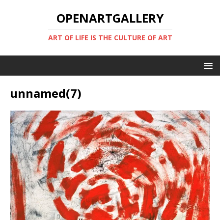
OPENARTGALLERY
ART OF LIFE IS THE CULTURE OF ART
unnamed(7)