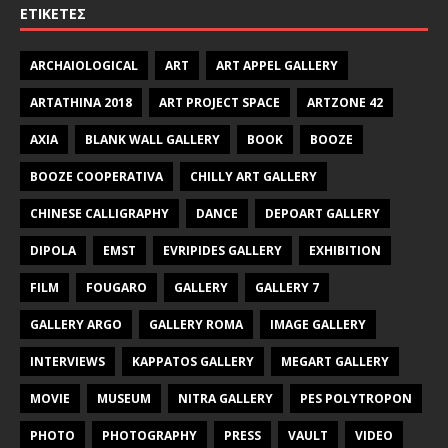
ΕΤΙΚΈΤΕΣ
ARCHAIOLOGICAL
ART
ART APPEL GALLERY
ARTATHINA 2018
ART PROJECT SPACE
ARTZONE 42
AXIA
BLANK WALL GALLERY
BOOK
BOOZE
BOOZE COOPERATIVA
CHILLY ART GALLERY
CHINESE CALLIGRAPHY
DANCE
DEPOART GALLERY
DIPOLA
EMST
EVRIPIDES GALLERY
EXHIBITION
FILM
FOUGARO
GALLERY
GALLERY 7
GALLERY ARGO
GALLERY ROMA
IMAGE GALLERY
INTERVIEWS
KAPPATOS GALLERY
MEGART GALLERY
MOVIE
MUSEUM
NITRA GALLERY
PES POLYTROPON
PHOTO
PHOTOGRAPHY
PRESS
VAULT
VIDEO