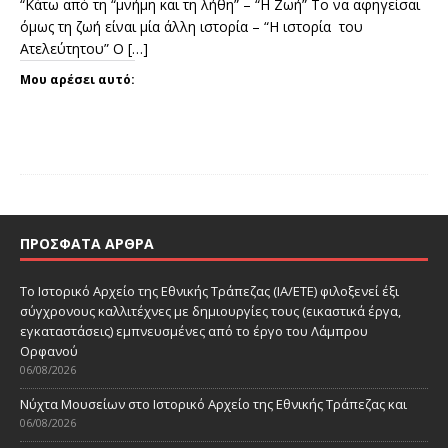
“Κάτω από τη “μνήμη και τη λήθη” – “Η Ζωή” Το να αφηγείσαι
όμως τη ζωή είναι μία άλλη ιστορία – “Η ιστορία του
Ατελεύτητου” Ο
[…]
Μου αρέσει αυτό:
ΠΡΌΣΦΑΤΑ ΆΡΘΡΑ
Το Ιστορικό Αρχείο της Εθνικής Τράπεζας (ΙΑ/ΕΤΕ) φιλοξενεί έξι
σύγχρονους καλλιτέχνες με δημιουργίες τους (εικαστικά έργα,
εγκαταστάσεις) εμπνευσμένες από το έργο του Λάμπρου
Ορφανού
06/08/2026
Νύχτα Μουσείων στο Ιστορικό Αρχείο της Εθνικής Τράπεζας και
06/08/2026