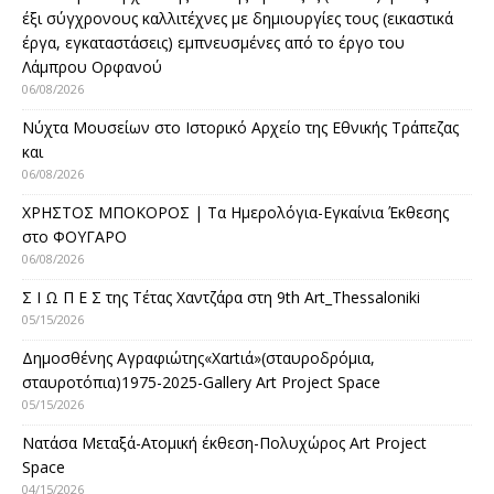
έξι σύγχρονους καλλιτέχνες με δημιουργίες τους (εικαστικά
έργα, εγκαταστάσεις) εμπνευσμένες από το έργο του
Λάμπρου Ορφανού
06/08/2026
Νύχτα Μουσείων στο Ιστορικό Αρχείο της Εθνικής Τράπεζας
και
06/08/2026
ΧΡΗΣΤΟΣ ΜΠΟΚΟΡΟΣ | Τα Ημερολόγια-Εγκαίνια Έκθεσης
στο ΦΟΥΓΑΡΟ
06/08/2026
Σ Ι Ω Π Ε Σ της Τέτας Χαντζάρα στη 9th Art_Thessaloniki
05/15/2026
Δημοσθένης Αγραφιώτης«Xαrtιά»(σταυροδρόμια,
σταυροτόπια)1975-2025-Gallery Art Project Space
05/15/2026
Νατάσα Μεταξά-Ατομική έκθεση-Πολυχώρος Art Project
Space
04/15/2026