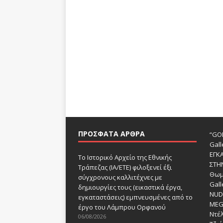
ΠΡΌΣΦΑΤΑ ΆΡΘΡΑ
“GOD
Gall
ΕΓΚ
Το Ιστορικό Αρχείο της Εθνικής
ΣΤΗ
Τράπεζας (ΙΑ/ΕΤΕ) φιλοξενεί έξι
Θωμ
σύγχρονους καλλιτέχνες με
Gall
δημιουργίες τους (εικαστικά έργα,
NUDE
εγκαταστάσεις) εμπνευσμένες από το
MEG
έργο του Λάμπρου Ορφανού
Ντέλ
06/08/2026