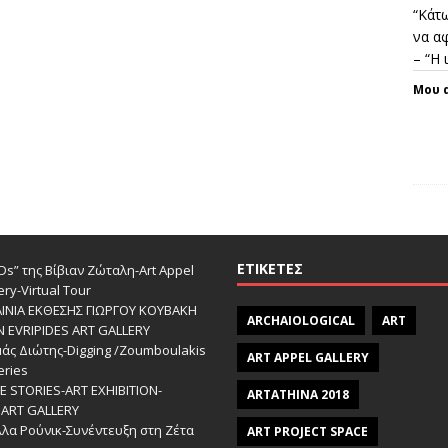
“Κάτω
να αφ
– “Η
Μου 
ΕΤΙΚΈΤΕΣ
s” της Βίβιαν Ζώταλη-Art Appel
ery-Virtual Tour
ΑΙΝΙΑ ΕΚΘΕΣΗΣ ΓΙΩΡΓΟΥ ΚΟΥΒΑΚΗ
ARCHAIOLOGICAL
ART
Ν EVRIPIDES ART GALLERY
άς Διώτης-Digging /Zoumboulakis
ART APPEL GALLERY
eries
 STORIES-ΑRT EXHIBITION-
ARTATHINA 2018
ART GALLERY
λα Ρούνικ-Συνέντευξη στη Ζέτα
ART PROJECT SPACE