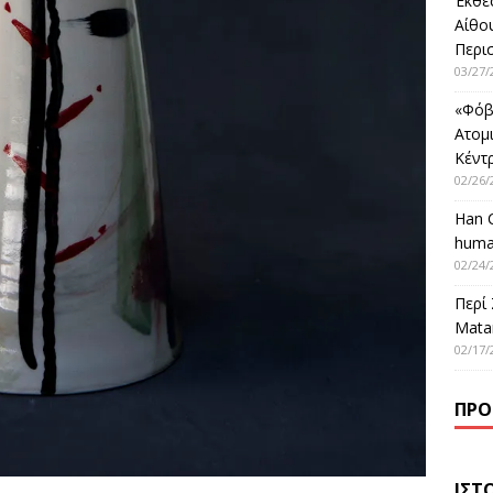
Έκθε
Αίθο
Περι
03/27/
«Φόβ
Ατομ
Κέντ
02/26/
Han 
huma
02/24/
Περί
Matar
02/17/
ΠΡΌ
ΙΣΤ