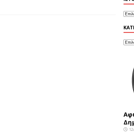
KΑΤ
Αφ
Δη
12