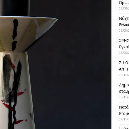
Ορφ
06/08/
Νύχτ
Εθνικ
06/08/
ΧΡΗΣ
Εγκα
06/08/
Σ Ι Ω
Art_T
05/15/
Δημο
σταυρ
05/15/
Νατά
Proje
04/15/