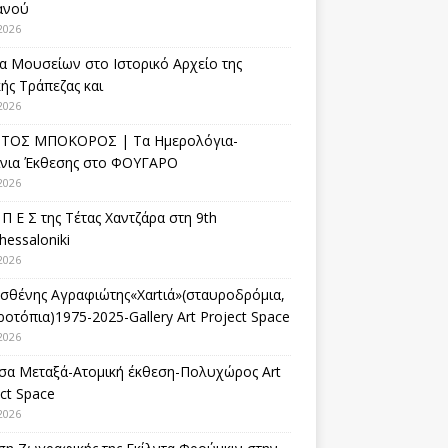
ανού
2026
α Μουσείων στο Ιστορικό Αρχείο της
ής Τράπεζας και
2026
ΤΟΣ ΜΠΟΚΟΡΟΣ | Τα Ημερολόγια-
ίνια Έκθεσης στο ΦΟΥΓΑΡΟ
2026
 Π Ε Σ της Τέτας Χαντζάρα στη 9th
hessaloniki
2026
σθένης Αγραφιώτης«Xαrtιά»(σταυροδρόμια,
οτόπια)1975-2025-Gallery Art Project Space
2026
σα Μεταξά-Ατομική έκθεση-Πολυχώρος Art
ct Space
2026