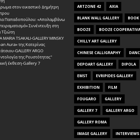
ώτη
ARTZONE 42
AXIA
έρωμα στον εικαστικό Δημήτρη
πρου
BLANK WALL GALLERY
BOOK
λα Παπαδοπούλου: «Απολαμβάνω
πειραματισμό» Συνέντευξη στη
BOOZE
BOOZE COOPERATIV
 Τζιώτη
A MARIA TSAKALI-GALLERY MINSKY
CHILLY ART GALLERY
an Aura» της Κατερίνας
πάτσιου-GALLERY ARGO
CHINESE CALLIGRAPHY
DANC
ντολογία της Ρευστότητας"
ική έκθεση-Gallery 7
DEPOART GALLERY
DIPOLA
EMST
EVRIPIDES GALLERY
EXHIBITION
FILM
FOUGARO
GALLERY
GALLERY 7
GALLERY ARGO
GALLERY ROMA
IMAGE GALLERY
INTERVIEWS