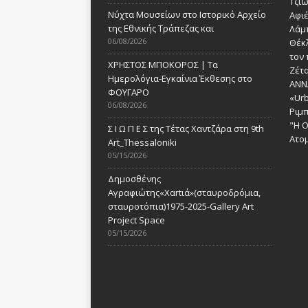
Τζι
Νύχτα Μουσείων στο Ιστορικό Αρχείο
Αφι
της Εθνικής Τράπεζας και
Λάμ
06/08/2026
Θέκ
τον 
ΧΡΗΣΤΟΣ ΜΠΟΚΟΡΟΣ | Τα
Ζέτα
Ημερολόγια-Εγκαίνια Έκθεσης στο
ANN
ΦΟΥΓΑΡΟ
«Urb
06/08/2026
Ριμ
"Η Ο
Σ Ι Ω Π Ε Σ της Τέτας Χαντζάρα στη 9th
Ατομ
Art_Thessaloniki
05/15/2026
Δημοσθένης
Αγραφιώτης«Xαrtιά»(σταυροδρόμια,
σταυροτόπια)1975-2025-Gallery Art
Project Space
05/15/2026