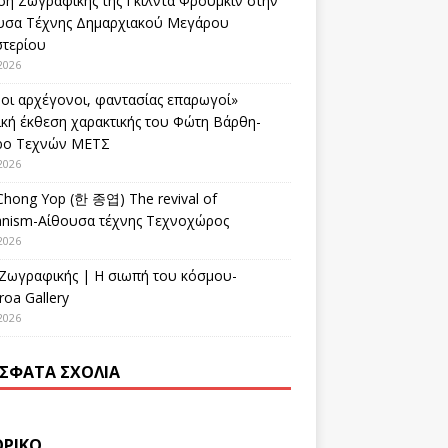
ση Ζωγραφικής της Γκίλντα Φρούμκιν στην
υσα Τέχνης Δημαρχιακού Μεγάρου
στερίου
2026
οι αρχέγονοι, φαντασίας επαρωγοί»
ική έκθεση χαρακτικής του Φώτη Βάρθη-
ρο Τεχνών ΜΕΤΣ
2026
Chong Yop (한 종엽) The revival of
nism-Αίθουσα τέχνης Τεχνοχώρος
2026
 Ζωγραφικής | Η σιωπή του κόσμου-
oa Gallery
2026
ΣΦΑΤΑ ΣΧΌΛΙΑ
ΟΡΙΚΌ