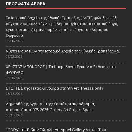
ΠΡΌΣΦΑΤΑ ΆΡΘΡΑ
Το Ιστορικό Αρχείο της Εθνικής Τράπεζας (ΙΑ/ΕΤΕ) φιλοξενεί έξι
σύγχρονους καλλιτέχνες με δημιουργίες τους (εικαστικά έργα,
εγκαταστάσεις) εμπνευσμένες από το έργο του Λάμπρου
Ορφανού
06/08/2026
Νύχτα Μουσείων στο Ιστορικό Αρχείο της Εθνικής Τράπεζας και
06/08/2026
ΧΡΗΣΤΟΣ ΜΠΟΚΟΡΟΣ | Τα Ημερολόγια-Εγκαίνια Έκθεσης στο
ΦΟΥΓΑΡΟ
06/08/2026
Σ Ι Ω Π Ε Σ της Τέτας Χαντζάρα στη 9th Art_Thessaloniki
05/15/2026
Δημοσθένης Αγραφιώτης«Xαrtιά»(σταυροδρόμια,
σταυροτόπια)1975-2025-Gallery Art Project Space
05/15/2026
“GODs” της Βίβιαν Ζώταλη-Art Appel Gallery-Virtual Tour