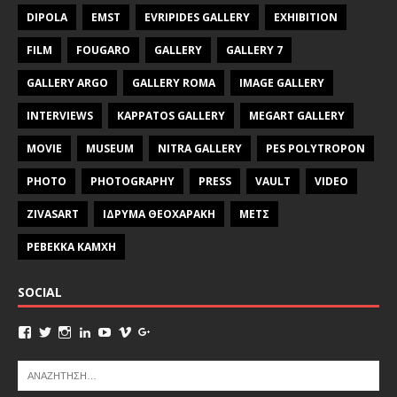
DIPOLA
EMST
EVRIPIDES GALLERY
EXHIBITION
FILM
FOUGARO
GALLERY
GALLERY 7
GALLERY ARGO
GALLERY ROMA
IMAGE GALLERY
INTERVIEWS
KAPPATOS GALLERY
MEGART GALLERY
MOVIE
MUSEUM
NITRA GALLERY
PES POLYTROPON
PHOTO
PHOTOGRAPHY
PRESS
VAULT
VIDEO
ZIVASART
ΙΔΡΥΜΑ ΘΕΟΧΑΡΑΚΗ
ΜΕΤΣ
ΡΕΒΕΚΚΑ ΚΑΜΧΗ
SOCIAL