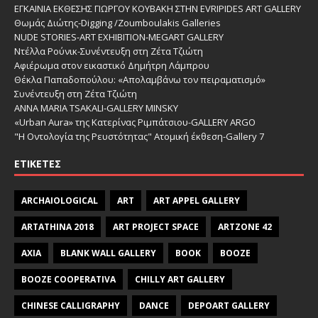
ΕΓΚΑΙΝΙΑ ΕΚΘΕΣΗΣ ΓΙΩΡΓΟΥ ΚΟΥΒΑΚΗ ΣΤΗΝ EVRIPIDES ART GALLERY
Θωμάς Διώτης-Digging /Zoumboulakis Galleries
NUDE STORIES-ΑRT EXHIBITION-MEGART GALLERY
Ντέλλα Ρούνικ-Συνέντευξη στη Ζέτα Τζιώτη
Αφιέρωμα στον εικαστικό Δημήτρη Λάμπρου
Θέκλα Παπαδοπούλου: «Απολαμβάνω τον πειραματισμό»
Συνέντευξη στη Ζέτα Τζιώτη
ANNA MARIA TSAKALI-GALLERY MINSKY
«Urban Aura» της Κατερίνας Ριμπάτσιου-GALLERY ARGO
"Η Οντολογία της Ρευστότητας" Ατομική έκθεση-Gallery 7
ΕΤΙΚΈΤΕΣ
ARCHAIOLOGICAL
ART
ART APPEL GALLERY
ARTATHINA 2018
ART PROJECT SPACE
ARTZONE 42
AXIA
BLANK WALL GALLERY
BOOK
BOOZE
BOOZE COOPERATIVA
CHILLY ART GALLERY
CHINESE CALLIGRAPHY
DANCE
DEPOART GALLERY