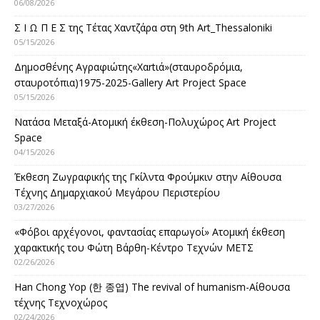
06/08/2026
Σ Ι Ω Π Ε Σ της Τέτας Χαντζάρα στη 9th Art_Thessaloniki
05/15/2026
Δημοσθένης Αγραφιώτης«Xαrtιά»(σταυροδρόμια,
σταυροτόπια)1975-2025-Gallery Art Project Space
05/15/2026
Νατάσα Μεταξά-Ατομική έκθεση-Πολυχώρος Art Project
Space
04/15/2026
Έκθεση Ζωγραφικής της Γκίλντα Φρούμκιν στην Αίθουσα
Τέχνης Δημαρχιακού Μεγάρου Περιστερίου
03/27/2026
«Φόβοι αρχέγονοι, φαντασίας επαρωγοί» Ατομική έκθεση
χαρακτικής του Φώτη Βάρθη-Κέντρο Τεχνών ΜΕΤΣ
02/26/2026
Han Chong Yop (한 종엽) The revival of humanism-Αίθουσα
τέχνης Τεχνοχώρος
02/24/2026