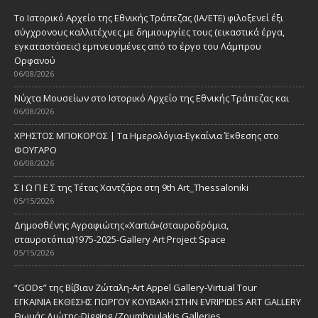
Το Ιστορικό Αρχείο της Εθνικής Τράπεζας (ΙΑ/ΕΤΕ) φιλοξενεί έξι
σύγχρονους καλλιτέχνες με δημιουργίες τους (εικαστικά έργα,
εγκαταστάσεις) εμπνευσμένες από το έργο του Λάμπρου
Ορφανού
06/08/2026
Νύχτα Μουσείων στο Ιστορικό Αρχείο της Εθνικής Τράπεζας και
06/08/2026
ΧΡΗΣΤΟΣ ΜΠΟΚΟΡΟΣ | Τα Ημερολόγια-Εγκαίνια Έκθεσης στο
ΦΟΥΓΑΡΟ
06/08/2026
Σ Ι Ω Π Ε Σ της Τέτας Χαντζάρα στη 9th Art_Thessaloniki
05/15/2026
Δημοσθένης Αγραφιώτης«Xαrtιά»(σταυροδρόμια,
σταυροτόπια)1975-2025-Gallery Art Project Space
05/15/2026
“GODs” της Βίβιαν Ζώταλη-Art Appel Gallery-Virtual Tour
ΕΓΚΑΙΝΙΑ ΕΚΘΕΣΗΣ ΓΙΩΡΓΟΥ ΚΟΥΒΑΚΗ ΣΤΗΝ EVRIPIDES ART GALLERY
Θωμάς Διώτης-Digging /Zoumboulakis Galleries