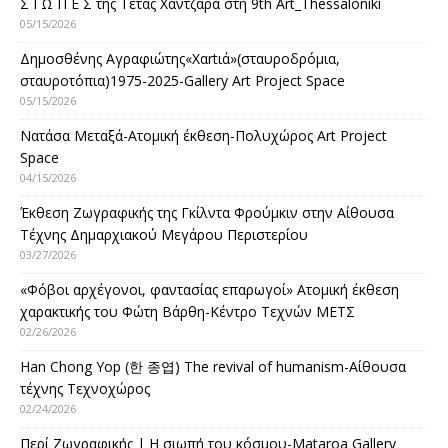
Σ Ι Ω Π Ε Σ της Τέτας Χαντζάρα στη 9th Art_Thessaloniki
05/15/2026
Δημοσθένης Αγραφιώτης«Xαrtιά»(σταυροδρόμια,
σταυροτόπια)1975-2025-Gallery Art Project Space
05/15/2026
Νατάσα Μεταξά-Ατομική έκθεση-Πολυχώρος Art Project
Space
04/15/2026
Έκθεση Ζωγραφικής της Γκίλντα Φρούμκιν στην Αίθουσα
Τέχνης Δημαρχιακού Μεγάρου Περιστερίου
03/27/2026
«Φόβοι αρχέγονοι, φαντασίας επαρωγοί» Ατομική έκθεση
χαρακτικής του Φώτη Βάρθη-Κέντρο Τεχνών ΜΕΤΣ
02/26/2026
Han Chong Yop (한 종엽) The revival of humanism-Αίθουσα
τέχνης Τεχνοχώρος
02/24/2026
Περί Ζωγραφικής | Η σιωπή του κόσμου-Mataroa Gallery