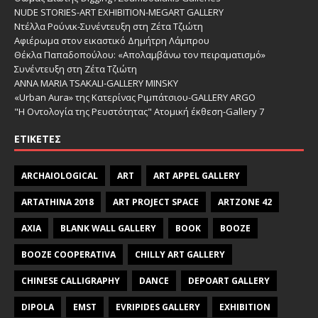
NUDE STORIES-ΑRT EXHIBITION-MEGART GALLERY
Ντέλλα Ρούνικ-Συνέντευξη στη Ζέτα Τζιώτη
Αφιέρωμα στον εικαστικό Δημήτρη Λάμπρου
Θέκλα Παπαδοπούλου: «Απολαμβάνω τον πειραματισμό»
Συνέντευξη στη Ζέτα Τζιώτη
ANNA MARIA TSAKALI-GALLERY MINSKY
«Urban Aura» της Κατερίνας Ριμπάτσιου-GALLERY ARGO
"Η Οντολογία της Ρευστότητας" Ατομική έκθεση-Gallery 7
ΕΤΙΚΈΤΕΣ
ARCHAIOLOGICAL
ART
ART APPEL GALLERY
ARTATHINA 2018
ART PROJECT SPACE
ARTZONE 42
AXIA
BLANK WALL GALLERY
BOOK
BOOZE
BOOZE COOPERATIVA
CHILLY ART GALLERY
CHINESE CALLIGRAPHY
DANCE
DEPOART GALLERY
DIPOLA
EMST
EVRIPIDES GALLERY
EXHIBITION