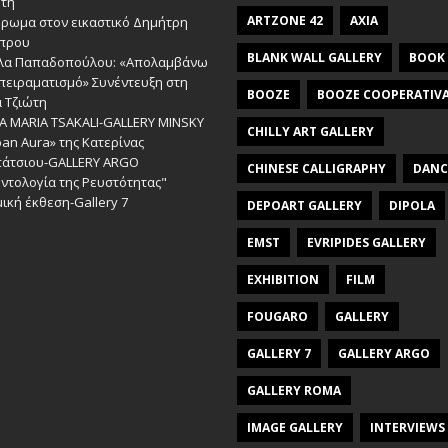
ώτη
ARTZONE 42
AXIA
έρωμα στον εικαστικό Δημήτρη
πρου
BLANK WALL GALLERY
BOOK
λα Παπαδοπούλου: «Απολαμβάνω
πειραματισμό» Συνέντευξη στη
BOOZE
BOOZE COOPERATIV
 Τζιώτη
A MARIA TSAKALI-GALLERY MINSKY
CHILLY ART GALLERY
an Aura» της Κατερίνας
πάτσιου-GALLERY ARGO
CHINESE CALLIGRAPHY
DANC
ντολογία της Ρευστότητας"
ική έκθεση-Gallery 7
DEPOART GALLERY
DIPOLA
EMST
EVRIPIDES GALLERY
EXHIBITION
FILM
FOUGARO
GALLERY
GALLERY 7
GALLERY ARGO
GALLERY ROMA
IMAGE GALLERY
INTERVIEWS