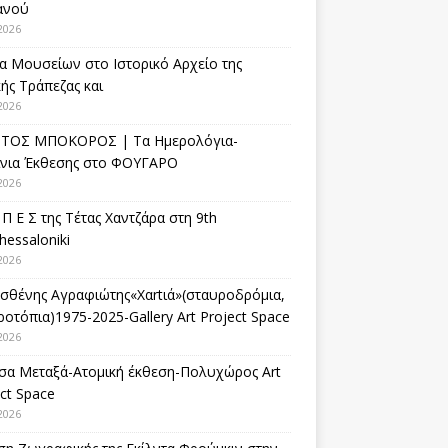
ανού
2026
α Μουσείων στο Ιστορικό Αρχείο της
ής Τράπεζας και
2026
ΤΟΣ ΜΠΟΚΟΡΟΣ | Τα Ημερολόγια-
ίνια Έκθεσης στο ΦΟΥΓΑΡΟ
2026
 Π Ε Σ της Τέτας Χαντζάρα στη 9th
hessaloniki
2026
σθένης Αγραφιώτης«Xαrtιά»(σταυροδρόμια,
οτόπια)1975-2025-Gallery Art Project Space
2026
σα Μεταξά-Ατομική έκθεση-Πολυχώρος Art
ct Space
2026