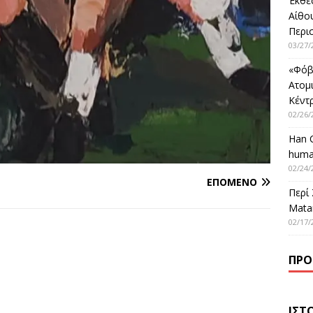
Έκθε
Αίθο
Περι
03/27/
«Φόβ
Ατομ
Κέντ
02/26/
Han 
huma
02/24/
ΕΠΌΜΕΝΟ
Περί
Matar
02/17/
ΠΡΌ
ΙΣΤ