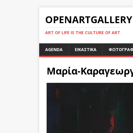
OPENARTGALLERY
ART OF LIFE IS THE CULTURE OF ART
AGENDA
ΕΙΚΑΣΤΙΚΑ
ΦΩΤΟΓΡΑΦ
Μαρία-Καραγεωργ