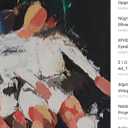
Ορφ
06/08/
Νύχτ
Εθνικ
06/08/
ΧΡΗΣ
Εγκα
06/08/
Σ Ι Ω
Art_T
05/15/
Δημο
σταυρ
05/15/
Νατά
Proje
04/15/