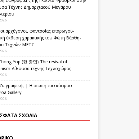
ση Ζωγραφικής της Γκίλντα Φρούμκιν στην
υσα Τέχνης Δημαρχιακού Μεγάρου
στερίου
2026
οι αρχέγονοι, φαντασίας επαρωγοί»
ική έκθεση χαρακτικής του Φώτη Βάρθη-
ρο Τεχνών ΜΕΤΣ
2026
Chong Yop (한 종엽) The revival of
nism-Αίθουσα τέχνης Τεχνοχώρος
2026
 Ζωγραφικής | Η σιωπή του κόσμου-
oa Gallery
2026
ΣΦΑΤΑ ΣΧΌΛΙΑ
ΟΡΙΚΌ