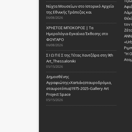
Τζι
Νύχτα Μουσείων στο Ιστορικό Αρχείο
Αφι
της Εθνικής Τράπεζας και
Λάμ
06/08/2026
Θέκ
τον 
ΧΡΗΣΤΟΣ ΜΠΟΚΟΡΟΣ | Τα
Ζέτα
Ημερολόγια-Εγκαίνια Έκθεσης στο
ANN
ΦΟΥΓΑΡΟ
«Urb
06/08/2026
Ριμ
"Η Ο
Σ Ι Ω Π Ε Σ της Τέτας Χαντζάρα στη 9th
Ατομ
Art_Thessaloniki
05/15/2026
Δημοσθένης
Αγραφιώτης«Xαrtιά»(σταυροδρόμια,
σταυροτόπια)1975-2025-Gallery Art
Project Space
05/15/2026