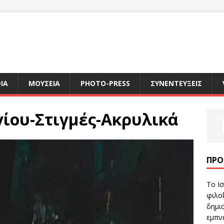
ΙΑ
ΜΟΥΣΕΙΑ
PHOTO-PRESS
ΣΥΝΕΝΤΕΥΞΕΙΣ
ίου-Στιγμές-Ακρυλικά
ΠΡΌ
Το Ισ
φιλοξ
δημιο
εμπν