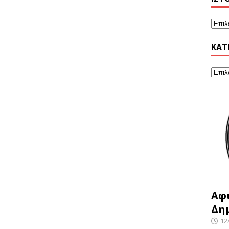
KΑΤ
Αφ
Δη
12