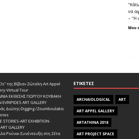
“Κάτω
να αφ
– “Η
Μου 
ΕΤΙΚΈΤΕΣ
s” της Βίβιαν Ζώταλη-Art Appel
ery-Virtual Tour
ΑΙΝΙΑ ΕΚΘΕΣΗΣ ΓΙΩΡΓΟΥ ΚΟΥΒΑΚΗ
ARCHAIOLOGICAL
ART
Ν EVRIPIDES ART GALLERY
άς Διώτης-Digging /Zoumboulakis
ART APPEL GALLERY
eries
 STORIES-ΑRT EXHIBITION-
ARTATHINA 2018
ART GALLERY
λα Ρούνικ-Συνέντευξη στη Ζέτα
ART PROJECT SPACE