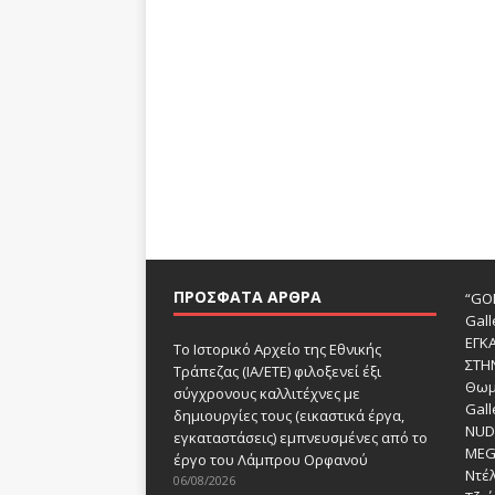
ΠΡΌΣΦΑΤΑ ΆΡΘΡΑ
“GOD
Gall
ΕΓΚ
Το Ιστορικό Αρχείο της Εθνικής
ΣΤΗ
Τράπεζας (ΙΑ/ΕΤΕ) φιλοξενεί έξι
Θωμ
σύγχρονους καλλιτέχνες με
Gall
δημιουργίες τους (εικαστικά έργα,
NUDE
εγκαταστάσεις) εμπνευσμένες από το
MEG
έργο του Λάμπρου Ορφανού
Ντέλ
06/08/2026